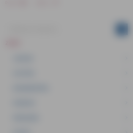
Drukāt
Dalīties
ZIŅAS
JAUNUMI
IZGLĪTĪBA
NODARBINĀTĪBA
PASĀKUMI
PAŠVALDĪBA
PILSĒTA