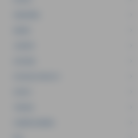
SABIEDRĪBA
ĢIMENE
JAUNIEŠI
SATIKSME
SOCIĀLAIS ATBALSTS
SPORTS
TŪRISMS
UZŅĒMĒJDARBĪBA
NVO