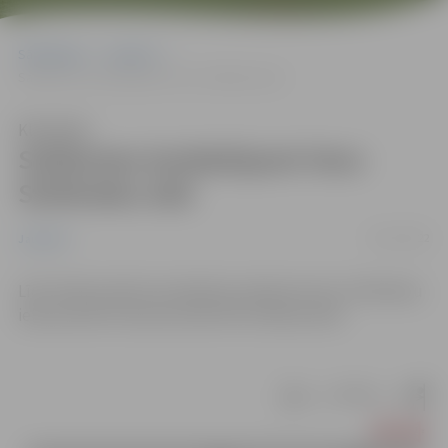
Sākumlapa
Jaunumi
Satiksmes ierobežojumi Veco Strēlnieku ielā
Klausīties
Satiksmes ierobežojumi Veco
Strēlnieku ielā
02/12/2022
Jaunumi
Līdz 10.decembrim ierobežota satiksme Veco Strēlnieku
ielā, posmā no Garozas ielas līdz Ziedoņa ielai.