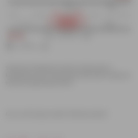
Satiksmes ierobežojumi saistīti ar ūdensvada un
kanalizācijas izbūvi. Iedzīvotāji aicināti ievērot saskaņoto
satiksmes organizācijas shēmu.
Foto un informācija: iestāde “Pilsētsaimniecība”