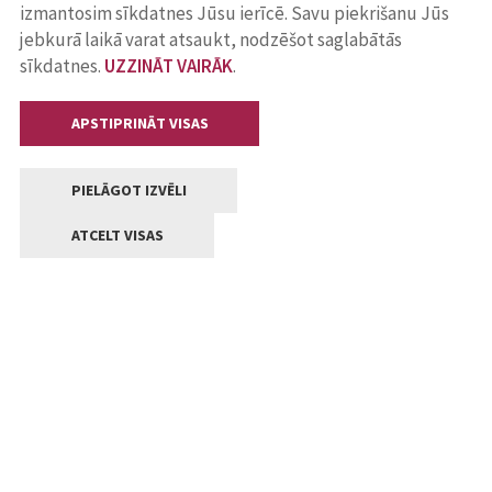
izmantosim sīkdatnes Jūsu ierīcē. Savu piekrišanu Jūs
jebkurā laikā varat atsaukt, nodzēšot saglabātās
sīkdatnes.
UZZINĀT VAIRĀK
.
APSTIPRINĀT VISAS
PIELĀGOT IZVĒLI
ATCELT VISAS
Kontakti
Jelgavas valstpilsētas pašvaldība