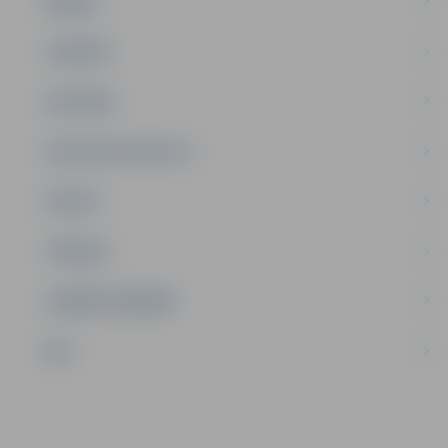
ĢIMENE
JAUNIEŠI
SATIKSME
SOCIĀLAIS ATBALSTS
SPORTS
TŪRISMS
UZŅĒMĒJDARBĪBA
NVO