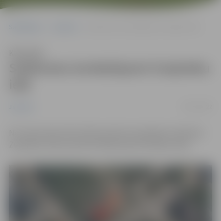
Sākumlapa
Jaunumi
Satiksmes ierobežojumi Zvejnieku ielā
Klausīties
Satiksmes ierobežojumi Zvejnieku
ielā
02/12/2022
Jaunumi
No 2.decembra līdz 20.decembrim ierobežota satiksme
Zvejnieku ielā, posmā no Kārļa ielas līdz Šķūņu ielai.