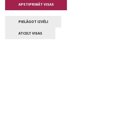
APSTIPRINĀT VISAS
PIELĀGOT IZVĒLI
ATCELT VISAS
Kontakti
Jelgavas valstpilsētas pašvaldība
Lielā iela 11, Jelgava, LV-3001
+371 63005522
pasts@jelgava.lv