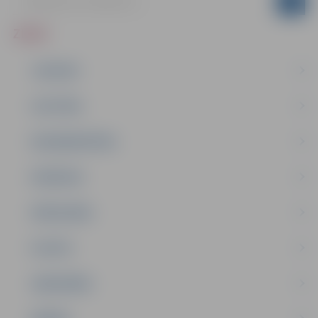
ZIŅAS
JAUNUMI
IZGLĪTĪBA
NODARBINĀTĪBA
PASĀKUMI
PAŠVALDĪBA
PILSĒTA
SABIEDRĪBA