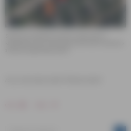
Satiksmes ierobežojumi saistīti ar ūdensvada un
kanalizācijas izbūvi. Iedzīvotāji aicināti ievērot saskaņoto
satiksmes organizācijas shēmu.
Foto un informācija: iestāde “Pilsētsaimniecība”
Drukāt
Dalīties