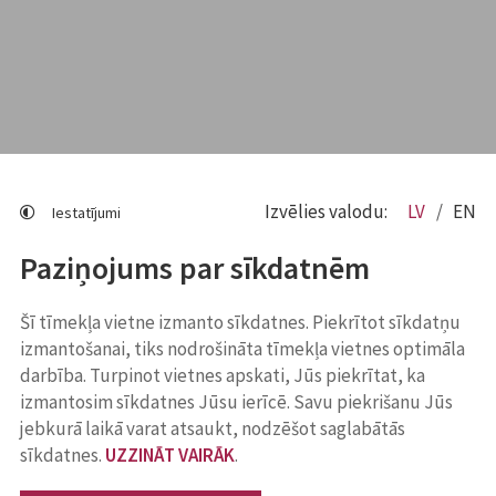
Izvēlies valodu:
LV
EN
Iestatījumi
Paziņojums par sīkdatnēm
Šī tīmekļa vietne izmanto sīkdatnes. Piekrītot sīkdatņu
izmantošanai, tiks nodrošināta tīmekļa vietnes optimāla
darbība. Turpinot vietnes apskati, Jūs piekrītat, ka
izmantosim sīkdatnes Jūsu ierīcē. Savu piekrišanu Jūs
jebkurā laikā varat atsaukt, nodzēšot saglabātās
sīkdatnes.
UZZINĀT VAIRĀK
.