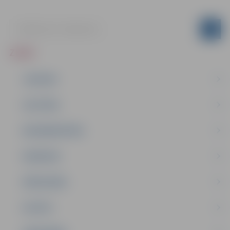
ZIŅAS
JAUNUMI
IZGLĪTĪBA
NODARBINĀTĪBA
PASĀKUMI
PAŠVALDĪBA
PILSĒTA