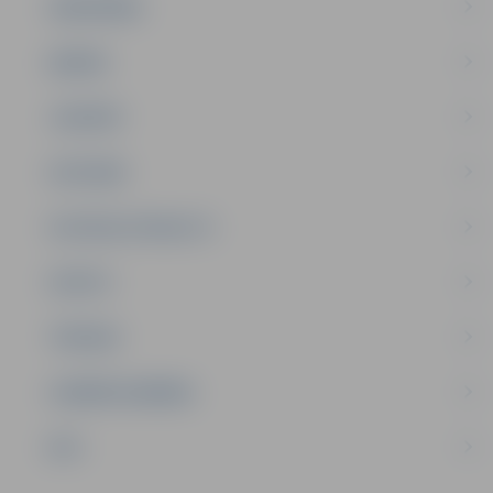
SABIEDRĪBA
ĢIMENE
JAUNIEŠI
SATIKSME
SOCIĀLAIS ATBALSTS
SPORTS
TŪRISMS
UZŅĒMĒJDARBĪBA
NVO