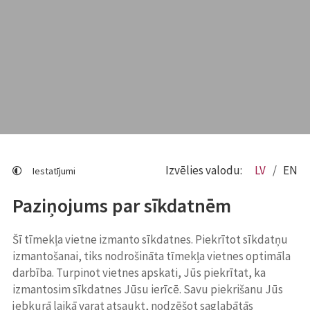
Izvēlies valodu:
LV
EN
Iestatījumi
Paziņojums par sīkdatnēm
Šī tīmekļa vietne izmanto sīkdatnes. Piekrītot sīkdatņu
izmantošanai, tiks nodrošināta tīmekļa vietnes optimāla
darbība. Turpinot vietnes apskati, Jūs piekrītat, ka
izmantosim sīkdatnes Jūsu ierīcē. Savu piekrišanu Jūs
jebkurā laikā varat atsaukt, nodzēšot saglabātās