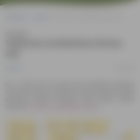
Sākumlapa
Jaunumi
Satiksmes ierobežošana Romas ielā
Klausīties
Satiksmes ierobežošana Romas
ielā
28/02/2020
Jaunumi
No 2. marta līdz 10. martam tiks ierobežota satiksme
Romas ielā, posmā no Vēsmas ielas līdz Gatves ielai. Ā
rējo
gāzesvadu izbūves
būvdarbu laikā aicinām ievērot
saskaņoto
Satiksmes organizācijas shēmu
.