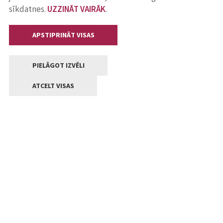
sīkdatnes.
UZZINĀT VAIRĀK
.
APSTIPRINĀT VISAS
PIELĀGOT IZVĒLI
ATCELT VISAS
Kontakti
Jelgavas valstpilsētas pašvaldība
Lielā iela 11, Jelgava, LV-3001