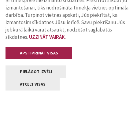
Šī tīmekļa vietne izmanto sīkdatnes. Piekrītot sīkdatņu
izmantošanai, tiks nodrošināta tīmekļa vietnes optimāla
darbība. Turpinot vietnes apskati, Jūs piekrītat, ka
izmantosim sīkdatnes Jūsu ierīcē. Savu piekrišanu Jūs
jebkurā laikā varat atsaukt, nodzēšot saglabātās
sīkdatnes.
UZZINĀT VAIRĀK
.
APSTIPRINĀT VISAS
PIELĀGOT IZVĒLI
ATCELT VISAS