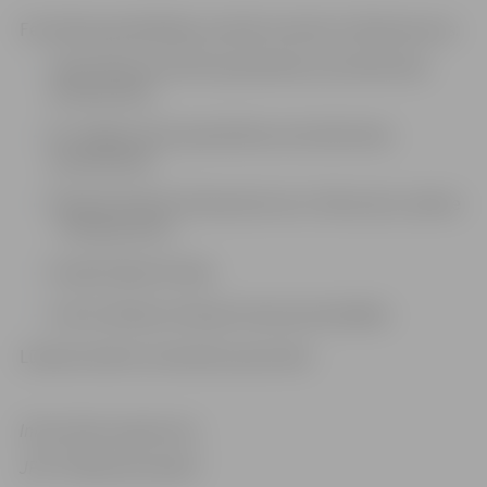
Festivāla apmeklētājus aicinām izmantot stāvlaukumus:
Jāņa Čakstes bulvārī (paredzētas autostāvvietas
autobusiem);
Aiz Jelgavas pils (paredzētas autostāvvietas
autobusiem);
Pilssalas ielā pretī iebrauktuvei uz Pasta salu, adrese
– Pilssalas iela 1;
Vecajā ceļā pretī pilij;
Cukura ielā pie Lielupes krasta promenādes.
Lūdzam ievērot izvietotās ceļa zīmes!
Informācija sagatavota
JPPI “Pilsētsaimniecība”