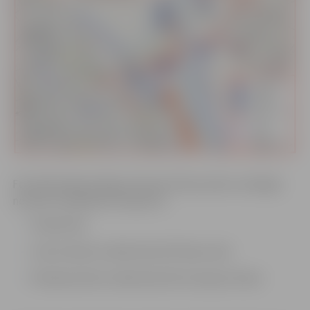
Festivāla laikā aizliegts iebraukt Pasta salā un aizliegts
novietot stāvēšanai transportu:
Vecajā ceļā
Cukura ielā no Lielās ielas līdz Pļavu ielai
Pilssalas ielā no Lielās ielas līdz Lielupes tiltam