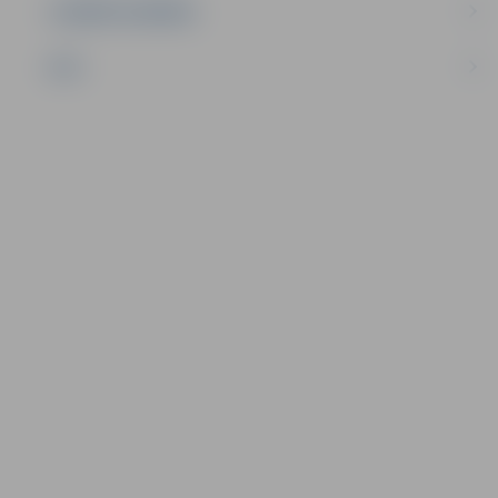
UZŅĒMĒJDARBĪBA
NVO