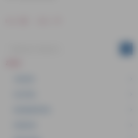
Drukāt
Dalīties
ZIŅAS
JAUNUMI
IZGLĪTĪBA
NODARBINĀTĪBA
PASĀKUMI