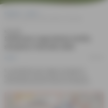
Sākumlapa
Jaunumi
Satiksmes organizācija Smilšu skulptūru festivāla laikā
Klausīties
Satiksmes organizācija Smilšu
skulptūru festivāla laikā
04/06/2019
Jaunumi
8. un 9.jūnijā Pasta salā, Jelgavā, norisināsies 13.
starptautiskais Smilšu skulptūru festivāls, kura
nodrošināšanai paredzēti satiksmes ierobežojumi.