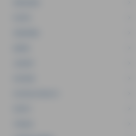
PAŠVALDĪBA
PILSĒTA
SABIEDRĪBA
ĢIMENE
JAUNIEŠI
SATIKSME
SOCIĀLAIS ATBALSTS
SPORTS
TŪRISMS