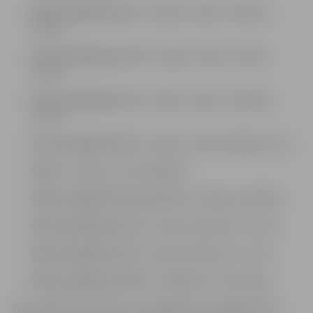
10.02. pulksten 6.10
– hokejs: Latvija–Zviedrija
(LTV1),
11.02. pulksten 15.10
– hokejs: Latvija–Somija
(LTV7),
13.02. pulksten 6.10
– hokejs: Latvija–Slovākija
(LTV7),
15.02. pulksten 6.10
– hokejs: Latvija–Dānija (LTV7),
16.02.
– hokejs: ceturtdaļfināls,
18.02. pulksten 6.10 vai 15.10
– hokejs: pusfināls,
19.02. pulksten 15.10
– hokejs: spēle par 3. vietu,
20.02. pulksten 6.10
– hokejs: spēle par 1. vietu,
20.02. pulksten 14.00
– noslēguma ceremonija.
Foto: Mikus Kļaviņš/LOK, no R.Bērziņa personīgā arhīva,