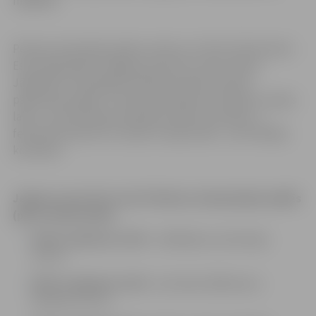
mājokļos.
Pekinas olimpiskās spēles notiks no 4. līdz 20. februārim.
Esam apkopojuši Jelgavas sportistu starta laikus.
Jāpiebilst, ka hokejisti Pekinā aizvadīs arī divas
pārbaudes spēles: 5. februārī pulksten 13.45 pēc Latvijas
laika – pret Krievijas olimpisko atlētu komandu, 7.
februārī pulksten 11.15 pēc Latvijas laika – pret Dānijas
komandu.
Jelgavas sportistu starti Pekinas olimpiskajās spēlēs
(pēc Latvijas laika)
04.02. pulksten 14.00
– atklāšanas ceremonija
(LTV7),
09.02. pulksten 13.00
– šorttreks 1500 metru
distance (LTV7),