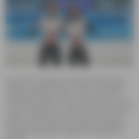
Sporta kluba “Zemgale” šorttrekists R.Bērziņš Pekinā
ieradās pirms dažām dienām. “Protams, vēl adaptējos,”
Jelgavas pašvaldības iestādei “Sporta servisa centrs”
norāda Reinis, piebilstot, ka ir jau aizvadījis pirmo treniņu
uz ledus. “Pagaidām esmu mierīgs un stress mani vēl nav
“noķēris”,” piebilst sportists. Savukārt hokeja izlase ar
R.Krastenbergu sastāvā Pekinā ieradās tikai trešdienas
vakarā pēc Latvijas laika un paguvusi tikai iekārtoties