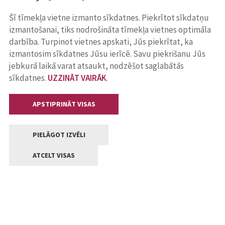
Šī tīmekļa vietne izmanto sīkdatnes. Piekrītot sīkdatņu
izmantošanai, tiks nodrošināta tīmekļa vietnes optimāla
darbība. Turpinot vietnes apskati, Jūs piekrītat, ka
izmantosim sīkdatnes Jūsu ierīcē. Savu piekrišanu Jūs
jebkurā laikā varat atsaukt, nodzēšot saglabātās
sīkdatnes.
UZZINĀT VAIRĀK
.
APSTIPRINĀT VISAS
PIELĀGOT IZVĒLI
ATCELT VISAS