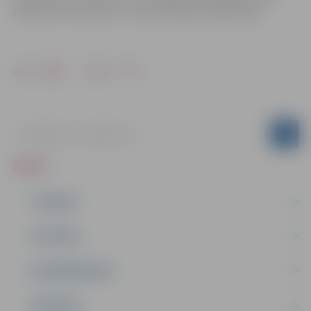
Vladislavs Surics/LOK, Juris Rozenbergs/”Rīgas Viļņi”
Drukāt
Dalīties
ZIŅAS
JAUNUMI
IZGLĪTĪBA
NODARBINĀTĪBA
PASĀKUMI