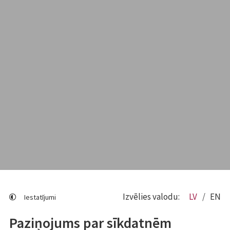
Izvēlies valodu:
LV
EN
Iestatījumi
Paziņojums par sīkdatnēm