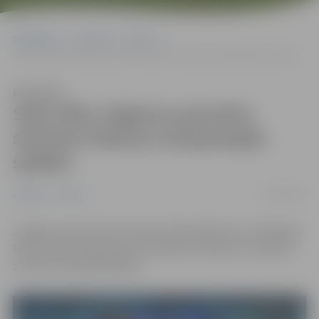
Sākumlapa
Jaunumi
Sports
Seko līdzi Jelgavas sportistu startiem Pekinas olimpiskajās spēlēs!
Klausīties
Seko līdzi Jelgavas sportistu
startiem Pekinas olimpiskajās
spēlēs!
03/02/2022
Jaunumi
Sports
Jelgavas sportisti šorttrekists Reinis Bērziņš un hokejists
Renārs Krastenbergs jau ieradušies Pekinā, kur sākušās
ziemas olimpiskās spēles.