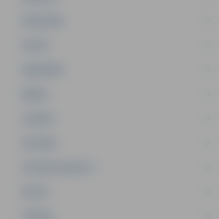
PAŠVALDĪBA
PILSĒTA
SABIEDRĪBA
ĢIMENE
JAUNIEŠI
SATIKSME
SOCIĀLAIS ATBALSTS
SPORTS
TŪRISMS