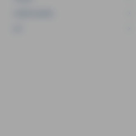
UZŅĒMĒJDARBĪBA
NVO