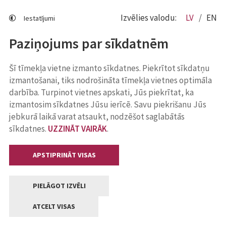
Izvēlies valodu:
LV
EN
Iestatījumi
Paziņojums par sīkdatnēm
Šī tīmekļa vietne izmanto sīkdatnes. Piekrītot sīkdatņu
izmantošanai, tiks nodrošināta tīmekļa vietnes optimāla
darbība. Turpinot vietnes apskati, Jūs piekrītat, ka
izmantosim sīkdatnes Jūsu ierīcē. Savu piekrišanu Jūs
jebkurā laikā varat atsaukt, nodzēšot saglabātās
sīkdatnes.
UZZINĀT VAIRĀK
.
APSTIPRINĀT VISAS
PIELĀGOT IZVĒLI
ATCELT VISAS