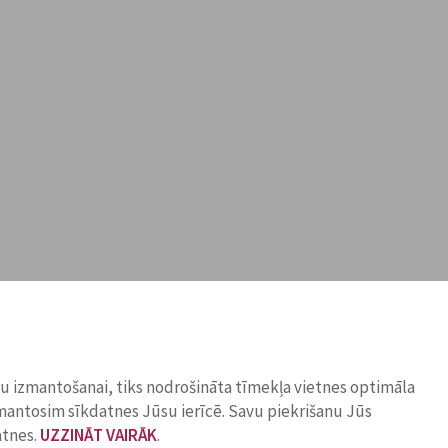
ņu izmantošanai, tiks nodrošināta tīmekļa vietnes optimāla
zmantosim sīkdatnes Jūsu ierīcē. Savu piekrišanu Jūs
atnes.
UZZINĀT VAIRĀK
.