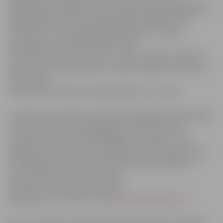
pielietošanas iespējas”, kurā Latvijas Sporta pedagoģijas
akadēmijas Dr.ped., asociētā profesore Baiba Smila
stāstīs par to, kā mērķtiecīgāk saplānot treniņus,
izvēloties sev vispiemērotāko slodzi.
Pieteikšanās līdz 15.martam – vārds, uzvārds, personas
kods , sporta organizācija. Seminārs Jelgavas treneriem
bez maksas.
Pieteikuma vēstule par dalību jāsūta uz e-pastu:
21.martā, no pulksten 12 līdz 16.30 Zemgales olimpiskajā
centrā notiks Sporta pedagogu seminārs. Lektori:
Futbola skolas METTA dibinātājs un vadītājs – Ģirts
Mihelsons, kā arī fiziskās veselības, sporta medicīnas un
rehabilitācijas centra Sporta laboratorija vadītāja un
sporta ārste Sandra Rozenštoka.
Seminārs treneriem bez maksas.
Reģistrācija – interneta vietnē
www.nikerigarun.lv
No 3. un 4.aprīlī, no pulksten 9 līdz pulksten 13 viesnīcā