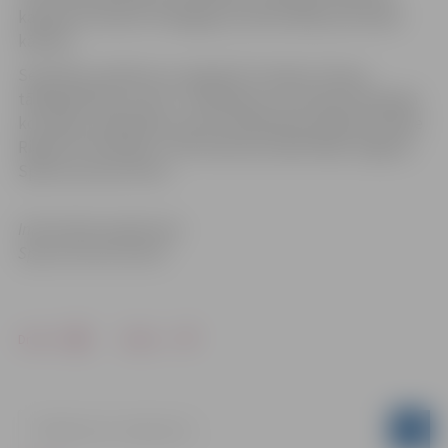
kabineta noteikto Pedagogu profesionālās pilnveides
kārtību.
Seminārus atbalsta un organizē “Latvijas Treneru
tālākizglītības centrs”; Swedbank un Latvijas Olimpiskā
komiteja, sadarbībā ar sporta labdarības pasākuma Nike
Riga Run rīkotājiem. Informatīvais atbalstītājs Jelgavas
Sporta servisa centrs.
Informācija sagatavota
Sporta servisa centrā
Drukāt
Dalīties