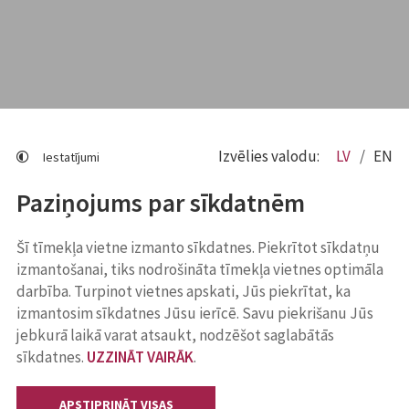
Izvēlies valodu:
LV
EN
Iestatījumi
Paziņojums par sīkdatnēm
Šī tīmekļa vietne izmanto sīkdatnes. Piekrītot sīkdatņu
izmantošanai, tiks nodrošināta tīmekļa vietnes optimāla
darbība. Turpinot vietnes apskati, Jūs piekrītat, ka
izmantosim sīkdatnes Jūsu ierīcē. Savu piekrišanu Jūs
jebkurā laikā varat atsaukt, nodzēšot saglabātās
sīkdatnes.
UZZINĀT VAIRĀK
.
APSTIPRINĀT VISAS