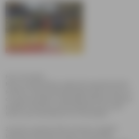
Foto: Ivars Veiliņš
Marta un aprīļa mēnešos Jelgavā tiek organizēti aktuāli
semināri, ar mērķi nodrošināt Jelgavas sporta treneru un
citu sporta speciālistu kvalifikācijas atbilstību mūsdienu
prasībām. Semināros aicināti piedalīties sporta veidu
treneri, sporta skolotāji, ārsti un fizioterapeiti.
21.martā, no pulksten 9 līdz 13 viesnīcā „Zemgale”,
konferenču zālē notiks seminārs „Pulsometrijas