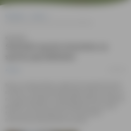
Sākumlapa
Jaunumi
Semināri sporta treneriem un sporta speciālistiem
Klausīties
Semināri sporta treneriem un
sporta speciālistiem
11/03/2013
Jaunumi
Marta un aprīļa mēnešos Jelgavā tiek organizēti aktuāli
semināri, ar mērķi nodrošināt Jelgavas sporta treneru un
citu sporta speciālistu kvalifikācijas atbilstību mūsdienu
prasībām. Semināros aicināti piedalīties sporta veidu
treneri, sporta skolotāji, ārsti un fizioterapeiti.
Interesenti aicināti pieteikties iepriekš.