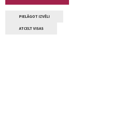
PIELĀGOT IZVĒLI
ATCELT VISAS
Kontakti
Jelgavas valstpilsētas pašvaldība
Lielā iela 11, Jelgava, LV-3001
+371 63005522
pasts@jelgava.lv