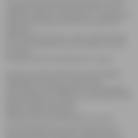
„Zemgale”, konferenču zālē notiks seminārs „Pirmās
palīdzības sniegšana”. Semināra lektore – Latvijas sporta
medicīnas valsts aģentūras direktora vietniece Dace
Augstkalne.
Pieteikšanās līdz 27.martam – vārds, uzvārds, personas
kods, sporta organizācija. Seminārs Jelgavas treneriem
bez maksas.
Pieteikuma vēstule par dalību jāsūta uz e-pastu:
18.aprīlī, no pulksten 10 līdz pulksten 15.30 Jelgavas
1.ģimnāzijā notiks seminārs „Sporta treniņš –
psiholoģiskā un fiziskā sagatavotība”. Semināra lektori –
sporta psiholoģe Jurita Smiltiņa un fizioterapeite Marika
Gladkija. Ierašanās sporta tērpā.
Maksa par dalību seminārā: 15 Ls
Pieteikuma vēstule par dalību jāsūta uz e-pastu:
Semināra dalībnieki saņems Valsts izglītības satura
centra apstiprinātus sertifikātus, saskaņā ar Ministru