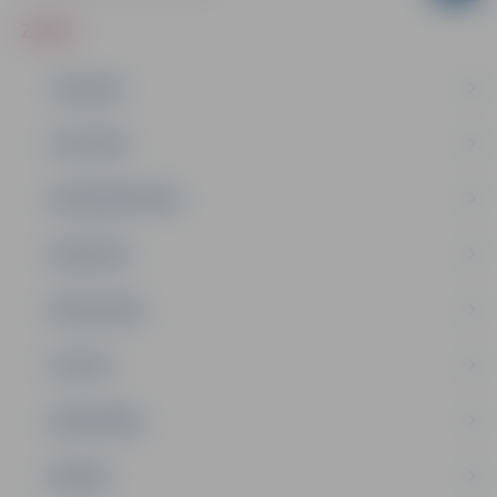
ZIŅAS
JAUNUMI
IZGLĪTĪBA
NODARBINĀTĪBA
PASĀKUMI
PAŠVALDĪBA
PILSĒTA
SABIEDRĪBA
ĢIMENE