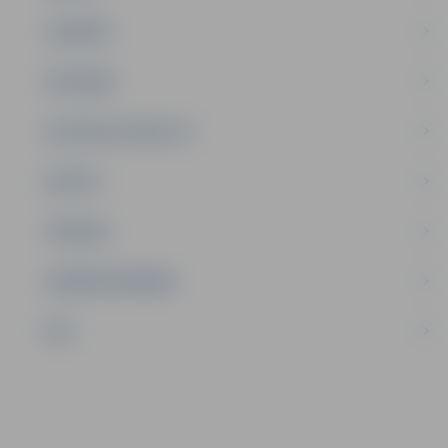
JAUNIEŠI
SATIKSME
SOCIĀLAIS ATBALSTS
SPORTS
TŪRISMS
UZŅĒMĒJDARBĪBA
NVO