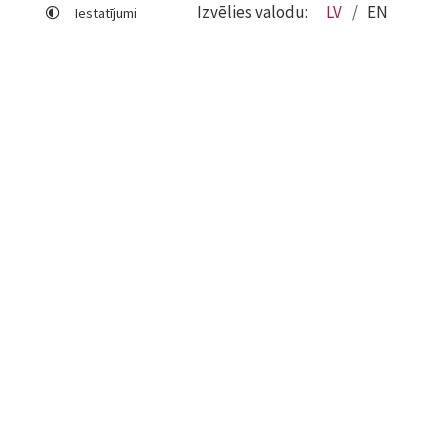
Izvēlies valodu:
LV
EN
Iestatījumi
Lapas karte
Viegli lasīt
Sociālo mediju lietošana
Sīkdatņu izmantošana
Piekļūstamības paziņojums