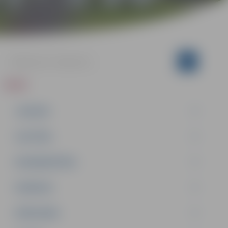
ZIŅAS
JAUNUMI
IZGLĪTĪBA
NODARBINĀTĪBA
PASĀKUMI
PAŠVALDĪBA