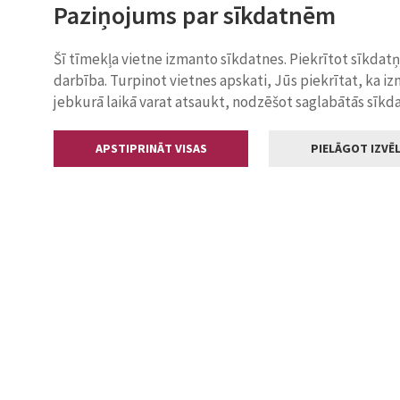
Paziņojums par sīkdatnēm
Šī tīmekļa vietne izmanto sīkdatnes. Piekrītot sīkdat
darbība. Turpinot vietnes apskati, Jūs piekrītat, ka i
jebkurā laikā varat atsaukt, nodzēšot saglabātās sīkd
APSTIPRINĀT VISAS
PIELĀGOT IZVĒL
Kontakti
Jelgavas valstp
Lielā iela 11
+371 630055
pasts@jelga