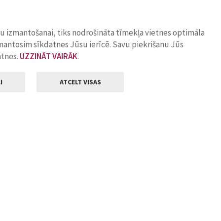
ņu izmantošanai, tiks nodrošināta tīmekļa vietnes optimāla
zmantosim sīkdatnes Jūsu ierīcē. Savu piekrišanu Jūs
atnes.
UZZINĀT VAIRĀK
.
I
ATCELT VISAS
Klientu apkalpošana
ilsētas pašvaldība
Darba laiks
, Jelgava, LV-3001
Pirmdienās
8.00 - 18.00
Otrdienās
8.00 - 17.00
22
Trešdienās
8.00 - 17.00
va.lv