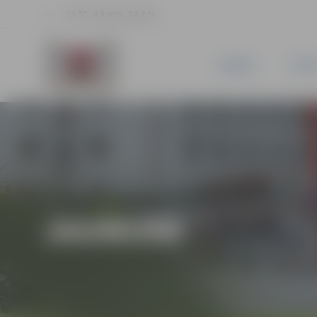
23 °C, 4.8 m/s, 53.4 %
JAUNUMI
PILSĒ
JAUNUMI