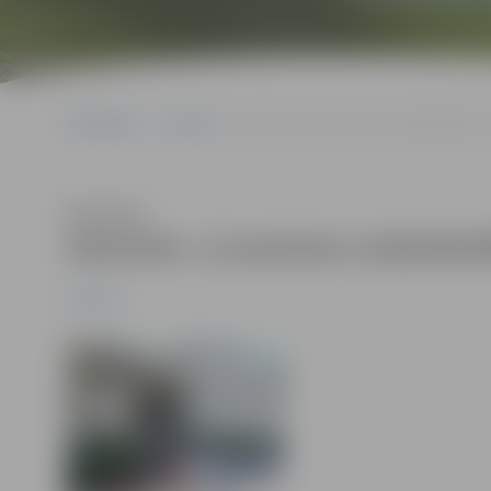
Sākumlapa
Jaunumi
Seminārs „E-prasmes nodarbinātībai un
Klausīties
Seminārs „E-prasmes nodarbinātī
Jaunumi