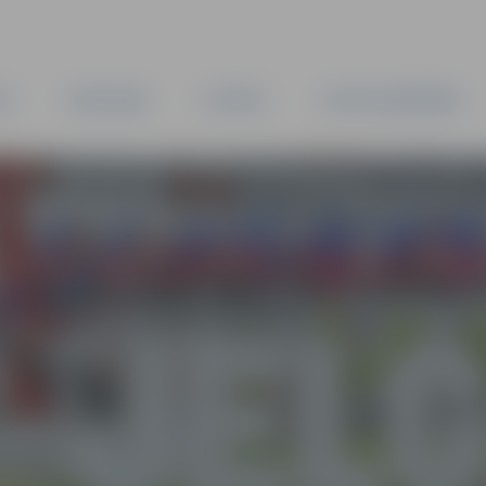
TA
PAŠVALDĪBA
IESTĀDES
KAPITĀLSABIEDRĪBAS