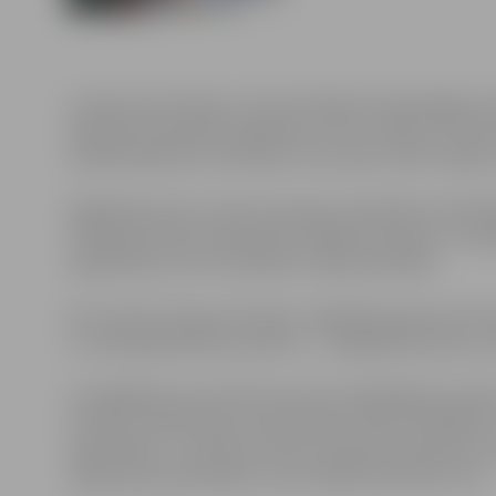
Latvijas Informācijas un komunikācijas tehnoloģijas aso
reģionālo Pieaugušo izglītības centru (JRPIC) 14. dec
nodarbinātībai un attīstībai”, kas notiks JRPIC telpās, 
Digitālā prasme ir viena no Eiropas Savienības notei
zināšanās balstītā sabiedrībā. Digitālo līdzekļu un med
vajadzībām, bet arī mācībām, radošai darbībai.
Kā uzsvērts Eiropas Komisijas „Digitālā programma Eiro
e-uzņēmējdarbības prasmes, t. i., digitālās prasmes, k
Latvija@Pasaule iniciatīvas ietvaros digitālajās prasmē
nozarēs nodarbinātie, bezdarbnieki, darba meklētāji.
vajadzībām, ir izveidota virkne modulāru apmācību,
organizāciju pārstāvjiem, kā arī dažādi tiešsaistes rīki.