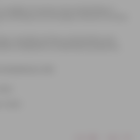
 un iespējām, IKT prasmju nozīmi nodarbinātības un
ju novērtēšanas rīki, būs iespēja uzzināt par IKT prasmju
tāvjus, pašvaldību pārstāvjus, Nodarbinātības valsts
ātības, mūžizglītības un sociālā atbalsta jautājumiem,
10. decembrim pl. 12.00.
dītāja
s vadītāja
Drukāt
Dalīties