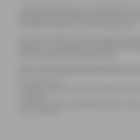
Seminārā tiks diskutēts par IKT tehnoloģiju attīstību
pašnodarbinātības attīstībā, tiks prezentēti IKT prasm
sertificēšanas iespējām un apmācības programmām.
LIKTA aicina uzņēmējus, nevalstisko organizāciju pārs
aģentūras un citu organizāciju, kas strādā ar nodarbin
pārstāvjus piedalīties reģionālajā seminārā.
Dalībai seminārā lūgti pieteikties līdz 2010. gada 
Kontaktinformācija:
Antra Škinča, JRPIC Informācijas tehnoloģiju nodaļas va
; t. 63012154
Līga Miķelsone, JRPIC Uzņēmējdarbības atbalsta nodaļa
ava
.lv
; t. 63012155