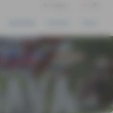
LV
EN
Iestatījumi
UZŅĒMĒJDARBĪBA
PAKALPOJUMI
KONTAKTI