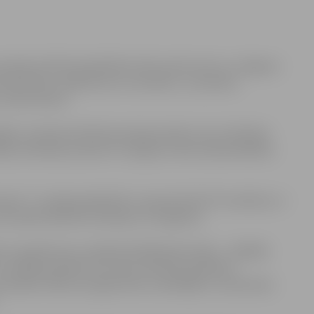
ciācija (LIKTA) sadarbībā ar Microsoft Latvia un Jelgavas
embrī plkst. 10.00 aicina uz semināru „E-prasmes
svētes ielā 33.
ktajām astoņām indivīda pamatprasmēm, kas ir būtiskas
iju lietošanas prasme ir svarīga ne tikai nodarbinātības
pai”, ir svarīgi paplašināt un popularizēt IKT praktiķu un
as nepieciešamas inovācijai un izaugsmei.
s ir apmācīts jau vairāk kā 61 000 iedzīvotāju – dažādās
 Lai labāk piemērotos ikviena indivīda apmācību
 speciālas mācību programmas uzņēmējiem, nevalstisko