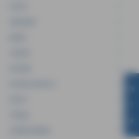
PILSĒTA
SABIEDRĪBA
ĢIMENE
JAUNIEŠI
SATIKSME
SOCIĀLAIS ATBALSTS
SPORTS
TŪRISMS
UZŅĒMĒJDARBĪBA