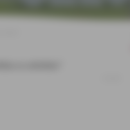
 attīstībai”
bai un attīstībai”
02/12/2010