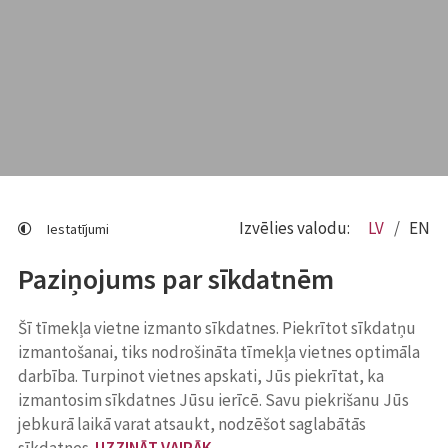
Izvēlies valodu:
LV
EN
Iestatījumi
Paziņojums par sīkdatnēm
Šī tīmekļa vietne izmanto sīkdatnes. Piekrītot sīkdatņu
izmantošanai, tiks nodrošināta tīmekļa vietnes optimāla
darbība. Turpinot vietnes apskati, Jūs piekrītat, ka
izmantosim sīkdatnes Jūsu ierīcē. Savu piekrišanu Jūs
jebkurā laikā varat atsaukt, nodzēšot saglabātās