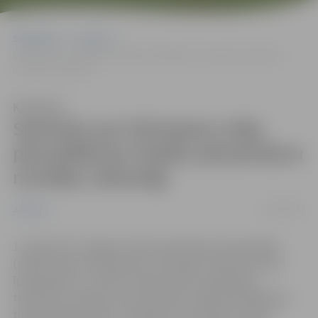
Sākumlapa
Jaunumi
Seminārs par Dzīvojamo māju pārvaldīšanas tiesību pārņemšanu
noritējis veiksmīgi
Klausīties
Seminārs par Dzīvojamo māju
pārvaldīšanas tiesību pārņemšanu
noritējis veiksmīgi
13/03/2017
Jaunumi
1. martā SIA «Jelgavas nekustamā īpašuma pārvalde»
(JNĪP) kopā ar nepārņemto dzīvojamo māju dzīvokļu
īpašniekiem un citiem interesentiem organizēja
tematisko semināru par Dzīvojamo māju pārvaldīšanas
tiesību pārņemšanu. «Domāju, ka seminārs noritēja