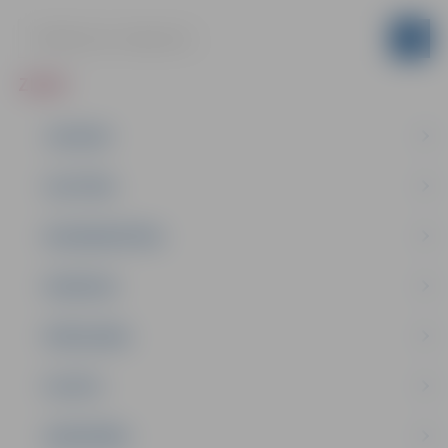
ZIŅAS
JAUNUMI
IZGLĪTĪBA
NODARBINĀTĪBA
PASĀKUMI
PAŠVALDĪBA
PILSĒTA
SABIEDRĪBA