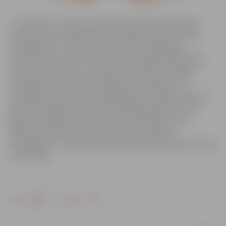
1. martā SIA «Jelgavas nekustamā īpašuma pārvalde»
(JNĪP) kopā ar nepārņemto dzīvojamo māju dzīvokļu
īpašniekiem un citiem interesentiem organizēja
tematisko semināru par Dzīvojamo māju pārvaldīšanas
tiesību pārņemšanu. «Domāju, ka seminārs noritēja
veiksmīgi, mums izdevās pārliecināt nepārņemto
dzīvojamo māju dzīvokļu īpašniekus par ieguvumiem un
priekšrocībām ko sniedz pārvaldīšanas pilnvarojuma
līguma noslēgšana un riskiem un neērtībām, ar ko
nāksies saskarties nepārņemto māju dzīvokļu
īpašniekiem,» tā pēc semināra secina JNĪP valdes loceklis
Juris Vidžis.
Drukāt
Dalīties