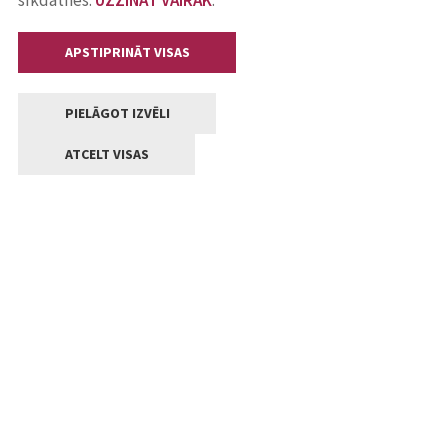
sīkdatnes.
UZZINĀT VAIRĀK
.
APSTIPRINĀT VISAS
PIELĀGOT IZVĒLI
ATCELT VISAS
Kontakti
Jelgavas valstpilsētas pašvaldība
Lielā iela 11, Jelgava, LV-3001
+371 63005522