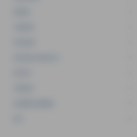
ĢIMENE
JAUNIEŠI
SATIKSME
SOCIĀLAIS ATBALSTS
SPORTS
TŪRISMS
UZŅĒMĒJDARBĪBA
NVO