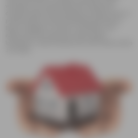
veiksmīgi, mums izdevās pārliecināt nepārņemto
dzīvojamo māju dzīvokļu īpašniekus par ieguvumiem un
priekšrocībām ko sniedz pārvaldīšanas pilnvarojuma
līguma noslēgšana un riskiem un neērtībām, ar ko
nāksies saskarties nepārņemto māju dzīvokļu
īpašniekiem,» tā pēc semināra secina JNĪP valdes loceklis
Juris Vidžis.