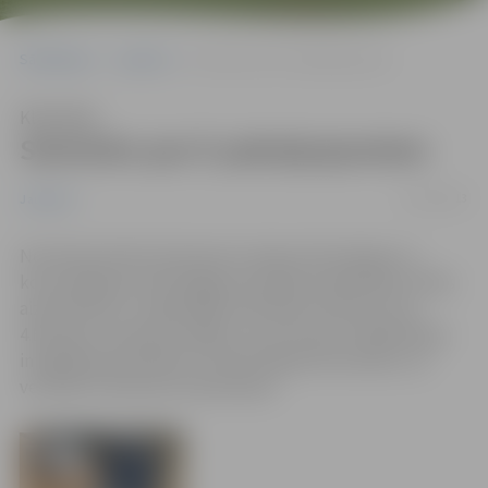
Sākumlapa
Jaunumi
Seminārs par E-pakalpojumiem
Klausīties
Seminārs par E-pakalpojumiem
11/03/2013
Jaunumi
No 18.marta līdz 24.martam Latvijas informācijas un
komunikācijas tehnoloģijas asociācija sadarbībā ar Vides
aizsardzības un reģionālās attīstības ministriju rīko
4.Eiropas e-prasmju nedēļu, kuras ietvaros Sabiedrības
integrācijas pārvalde 21.martā organizē semināru, lai
veicinātu Interneta izmantošanu.