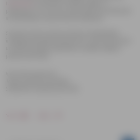
(
www.vsaa.lv
), pievēršot uzmanību sadaļai „E-
pakalpojumi” un, protams, iepazīstinās visus klātesošos
ar aktualitātēm un jaunumiem sociālā jomā.
Seminārs notiks 21.martā, pulksten 14 Sabiedrības
integrācijas pārvaldē (Sarmas iela 4). Tiek aicināti seniori
un cilvēki ar īpašām vajadzībām un pārējie Jelgavas
pilsētas iedzīvotāji.
Informācija sagatavota
Jelgavas pilsētas pašvaldības
Sabiedrības integrācijas pārvaldē
Drukāt
Dalīties