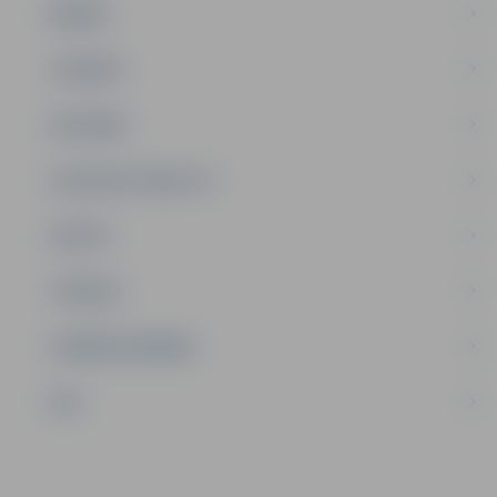
ĢIMENE
JAUNIEŠI
SATIKSME
SOCIĀLAIS ATBALSTS
SPORTS
TŪRISMS
UZŅĒMĒJDARBĪBA
NVO