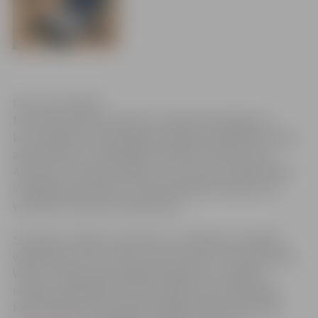
Foto: Ivars Veiliņš
No 18.marta līdz 24.martam Latvijas informācijas un
komunikācijas tehnoloģijas asociācija sadarbībā ar Vides
aizsardzības un reģionālās attīstības ministriju rīko
4.Eiropas e-prasmju nedēļu, kuras ietvaros Sabiedrības
integrācijas pārvalde 21.martā organizē semināru, lai
veicinātu Interneta izmantošanu.
Seminārs ir plānots senioriem un cilvēkiem ar īpašām
vajadzībām, kā arī citiem interesentiem. Semināra laikā
Valsts sociālas apdrošināšanas aģentūras Jelgavas
nodaļas vadītāja Dace Olte pastāstīs par informācijas
komunikācijas tehnoloģiju iespējām VSAA mājas lapā