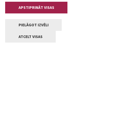
APSTIPRINĀT VISAS
PIELĀGOT IZVĒLI
ATCELT VISAS
Kontakti
Jelgavas valstpilsētas pašvaldība
Lielā iela 11, Jelgava, LV-3001
+371 63005522