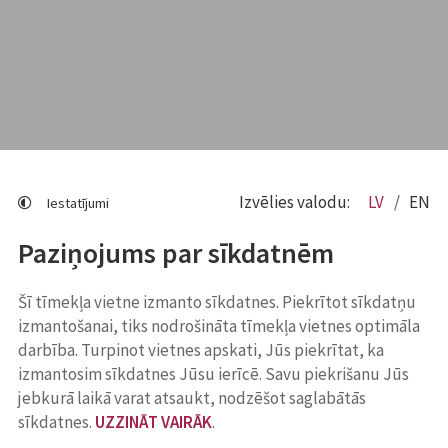
Izvēlies valodu:
LV
EN
Iestatījumi
Paziņojums par sīkdatnēm
Šī tīmekļa vietne izmanto sīkdatnes. Piekrītot sīkdatņu
izmantošanai, tiks nodrošināta tīmekļa vietnes optimāla
darbība. Turpinot vietnes apskati, Jūs piekrītat, ka
izmantosim sīkdatnes Jūsu ierīcē. Savu piekrišanu Jūs
jebkurā laikā varat atsaukt, nodzēšot saglabātās
sīkdatnes.
UZZINĀT VAIRĀK
.