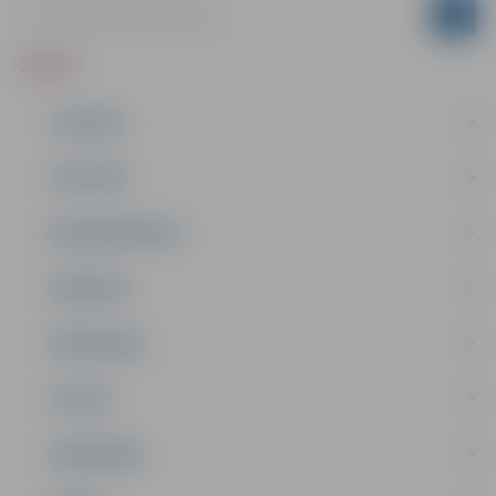
ZIŅAS
JAUNUMI
IZGLĪTĪBA
NODARBINĀTĪBA
PASĀKUMI
PAŠVALDĪBA
PILSĒTA
SABIEDRĪBA