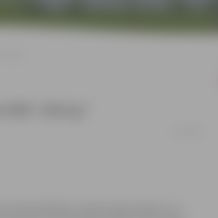
.-2013.g.”
i 2007.-2013.g.”
02/10/2006
ra (LIAA) sadarbībā ar Latvijas Garantiju aģentūru. Uz