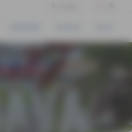
LV
EN
Iestatījumi
UZŅĒMĒJDARBĪBA
PAKALPOJUMI
KONTAKTI