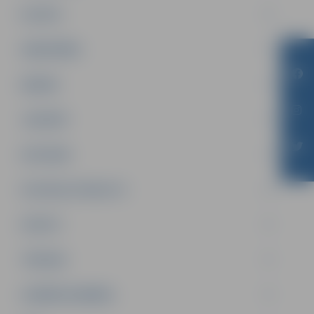
PILSĒTA
SABIEDRĪBA
ĢIMENE
JAUNIEŠI
SATIKSME
SOCIĀLAIS ATBALSTS
SPORTS
TŪRISMS
UZŅĒMĒJDARBĪBA