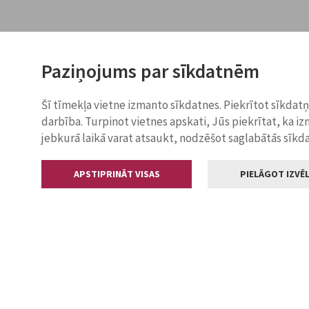
Paziņojums par sīkdatnēm
Šī tīmekļa vietne izmanto sīkdatnes. Piekrītot sīkdat
darbība. Turpinot vietnes apskati, Jūs piekrītat, ka i
jebkurā laikā varat atsaukt, nodzēšot saglabātās sīkd
APSTIPRINĀT VISAS
PIELĀGOT IZVĒL
Kontakti
Jelgavas valstp