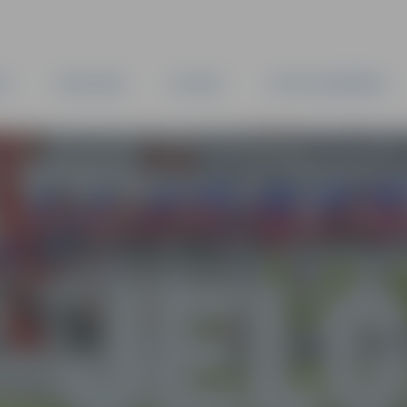
TA
PAŠVALDĪBA
IESTĀDES
KAPITĀLSABIEDRĪBAS