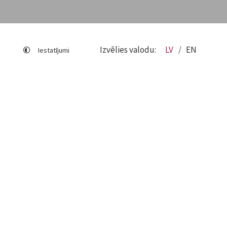
Izvēlies valodu:
LV
EN
Iestatījumi
Lapas karte
Viegli lasīt