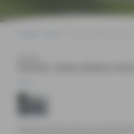
Sākumlapa
Jaunumi
Seminārs „Valsts atbalsta virzieni 2007
Klausīties
Seminārs „Valsts atbalsta virzien
Jaunumi
Semināru rīko Latvijas Investīciju un attīstības aģentū