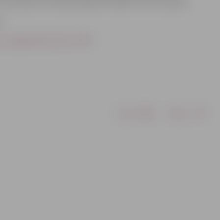
 interesenti. Seminārs ilgs līdz 18:00 un ir bez maksas.
 .
lsta_programmas/?doc=3734
Drukāt
Dalīties