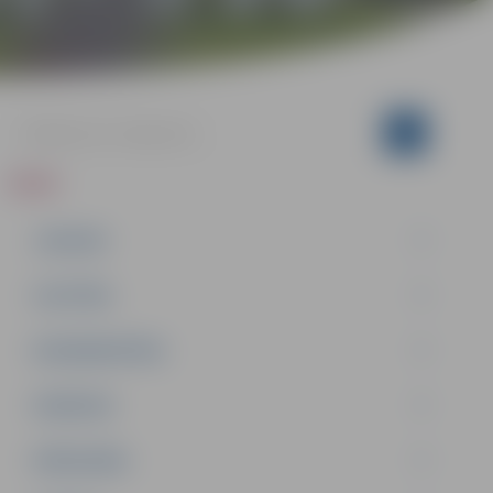
ZIŅAS
JAUNUMI
IZGLĪTĪBA
NODARBINĀTĪBA
PASĀKUMI
PAŠVALDĪBA