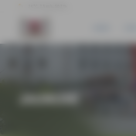
24 °C, 2.5 m/s, 50.7 %
JAUNUMI
PILSĒ
JAUNUMI