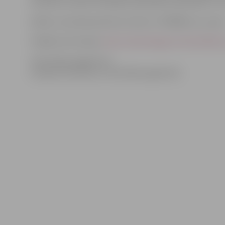
semināru aicināti uzņēmēji, pašvaldību pārstāvji un citi
Dalību seminārā pieteikt pa tālruni 7039499 vai e-pastu
Plašāka informācija:
http://www.liaa.gov.lv/lat/atba
Informācija sagatavota
Latvijas Investīciju un attīstības aģentūrā