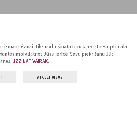
ņu izmantošanai, tiks nodrošināta tīmekļa vietnes optimāla
zmantosim sīkdatnes Jūsu ierīcē. Savu piekrišanu Jūs
atnes.
UZZINĀT VAIRĀK
.
I
ATCELT VISAS
Klientu apkalpošana
ilsētas pašvaldība
Darba laiks