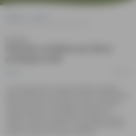
Sākumlapa
Jaunumi
Seminārs vecākiem par bērna profesijas izvēli
Klausīties
Seminārs vecākiem par bērna
profesijas izvēli
10/04/2016
Jaunumi
Jau trešo gadu līdz ar pavasara iestāšanos Zemgales
reģiona Kompetenču attīstības centrā 27. aprīlī pulksten
18 vecāki aicināti uz bezmaksas semināru par karjeras
izvēles jautājumiem. Iepriekšējos semināros tika
meklētas atbildes uz jautājumiem, kā atšķiras zēnu un
meiteņu uztvere, attīstība un uzvedība, kādu atbalstu
vecāki var sniegt zēnu karjeras veidošanā.