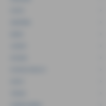
PILSĒTA
SABIEDRĪBA
ĢIMENE
JAUNIEŠI
SATIKSME
SOCIĀLAIS ATBALSTS
SPORTS
TŪRISMS
UZŅĒMĒJDARBĪBA