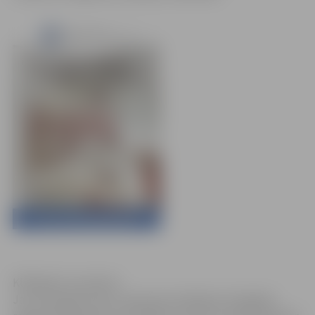
Klikšķināt, lai atvērtu
Jau trešo gadu līdz ar pavasara iestāšanos Zemgales