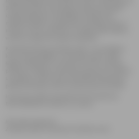
reģiona Kompetenču attīstības centrā 27. aprīlī pulksten
18 vecāki aicināti uz bezmaksas semināru par karjeras
izvēles jautājumiem. Iepriekšējos semināros tika
meklētas atbildes uz jautājumiem, kā atšķiras zēnu un
meiteņu uztvere, attīstība un uzvedība, kādu atbalstu
vecāki var sniegt zēnu karjeras veidošanā.
Kā palīdzēt bērnam profesijas izvēlē – šis ir jautājums,
kas caurvij iepriekšējos un arī šī gada tematu, tāpēc
šogad vecāki gaidīti uz semināru, kurā tiks runāts par
profesiju un sapņiem. Vai jauniešu sapņi par savu nākotni
un profesiju ir reāli? Vai tie ir atbalstāmi? Kā vecāki var
palīdzēt profesijas izvēlē? Kas sapni pārvērš īstenībā?
Interesentus lūgums pieteikties līdz 26. aprīlim pa
tālruni 63012163, vai rakstot uz e-pastu:
.
Informācija sagatavota
Zemgales reģiona Kompetenču attīstības centrā