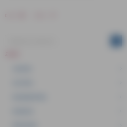
Drukāt
Dalīties
ZIŅAS
JAUNUMI
IZGLĪTĪBA
NODARBINĀTĪBA
PASĀKUMI
PAŠVALDĪBA