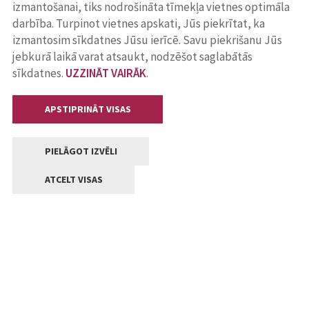
izmantošanai, tiks nodrošināta tīmekļa vietnes optimāla
darbība. Turpinot vietnes apskati, Jūs piekrītat, ka
izmantosim sīkdatnes Jūsu ierīcē. Savu piekrišanu Jūs
jebkurā laikā varat atsaukt, nodzēšot saglabātās
sīkdatnes.
UZZINĀT VAIRĀK
.
APSTIPRINĀT VISAS
PIELĀGOT IZVĒLI
ATCELT VISAS