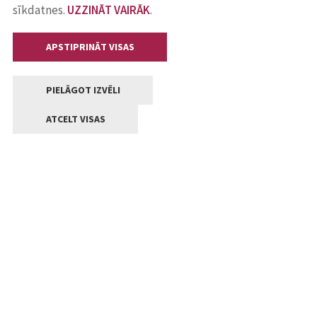
sīkdatnes.
UZZINĀT VAIRĀK
.
APSTIPRINĀT VISAS
PIELĀGOT IZVĒLI
ATCELT VISAS
Kontakti
Jelgavas valstpilsētas pašvaldība
Lielā iela 11, Jelgava, LV-3001