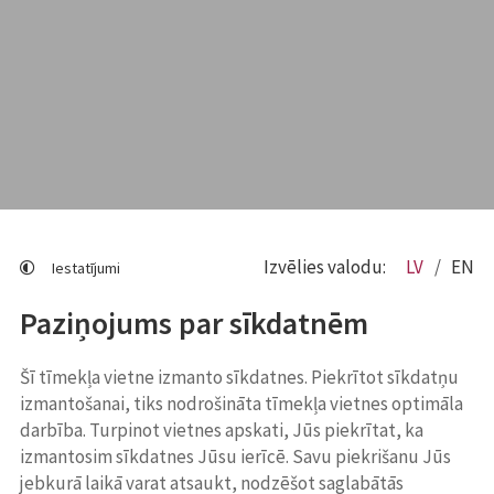
Izvēlies valodu:
LV
EN
Iestatījumi
Paziņojums par sīkdatnēm
Šī tīmekļa vietne izmanto sīkdatnes. Piekrītot sīkdatņu
izmantošanai, tiks nodrošināta tīmekļa vietnes optimāla
darbība. Turpinot vietnes apskati, Jūs piekrītat, ka
izmantosim sīkdatnes Jūsu ierīcē. Savu piekrišanu Jūs
jebkurā laikā varat atsaukt, nodzēšot saglabātās