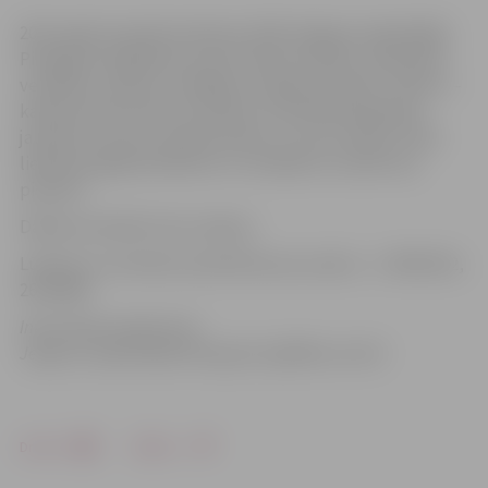
2011. gada 4. janvārī pulksten 16.00 Jelgavas reģionālajā
Pieaugušo izglītības centrā notiks seminārs „Kas jāzina
vecākiem, ja bērns izvēlējies studijas ārzemēs”. Lektors –
karjeras konsultants Inta Roks. Seminārā piedalīsies
jaunieši, kuri jau studē ārzemēs, un viņu vecāki, šī būs
lieliska iespēja skolēniem un vecākiem uzzināt viņu
pieredzi.
Dalība seminārā ir bez maksas.
Lūdzam uz semināru pieteikties pa e-pastu: , t. 63012152,
26741905.
Informācija sagatavota
Jelgavas reģionālajā Pieaugušo izglītības centrā
Drukāt
Dalīties