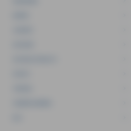
SABIEDRĪBA
ĢIMENE
JAUNIEŠI
SATIKSME
SOCIĀLAIS ATBALSTS
SPORTS
TŪRISMS
UZŅĒMĒJDARBĪBA
NVO