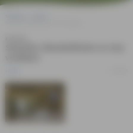
Sākumlapa
Jaunumi
Seminārs vidusskolēniem un viņu vecākiem
Klausīties
Seminārs vidusskolēniem un viņu
vecākiem
27/12/2010
Jaunumi