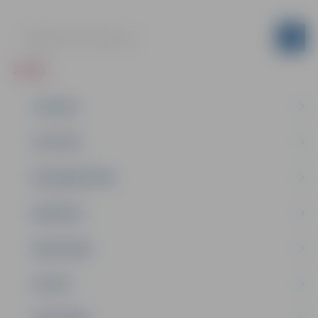
ZIŅAS
JAUNUMI
IZGLĪTĪBA
NODARBINĀTĪBA
PASĀKUMI
PAŠVALDĪBA
PILSĒTA