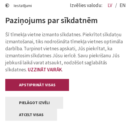
Izvēlies valodu:
LV
EN
Iestatījumi
Paziņojums par sīkdatnēm
Šī tīmekļa vietne izmanto sīkdatnes. Piekrītot sīkdatņu
izmantošanai, tiks nodrošināta tīmekļa vietnes optimāla
darbība. Turpinot vietnes apskati, Jūs piekrītat, ka
izmantosim sīkdatnes Jūsu ierīcē. Savu piekrišanu Jūs
jebkurā laikā varat atsaukt, nodzēšot saglabātās
sīkdatnes.
UZZINĀT VAIRĀK
.
APSTIPRINĀT VISAS
PIELĀGOT IZVĒLI
ATCELT VISAS