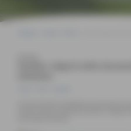
Sākumlapa
Jaunumi
Pilsēta
Sestdien Jelgavā notiks ek
Klausīties
Sestdien Jelgavā notiks ekumeni
atbalstam
Jaunumi
Pilsēta
Sabiedrība
24. februārī apritēs otrā gadadiena kopš Krievijas īs
Ukrainā, sestdien, 24. februārī, pulksten 11 Jelgavas S
ekumeniskais svētbrīdis.