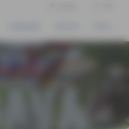
LV
EN
Iestatījumi
UZŅĒMĒJDARBĪBA
PAKALPOJUMI
KONTAKTI