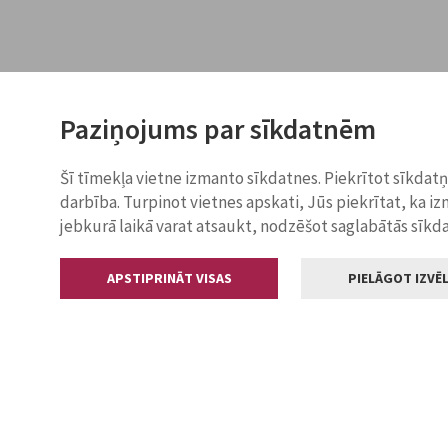
Paziņojums par sīkdatnēm
Šī tīmekļa vietne izmanto sīkdatnes. Piekrītot sīkdat
darbība. Turpinot vietnes apskati, Jūs piekrītat, ka i
jebkurā laikā varat atsaukt, nodzēšot saglabātās sīkd
APSTIPRINĀT VISAS
PIELĀGOT IZVĒL
Kontakti