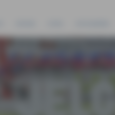
TA
PAŠVALDĪBA
IESTĀDES
KAPITĀLSABIEDRĪBAS