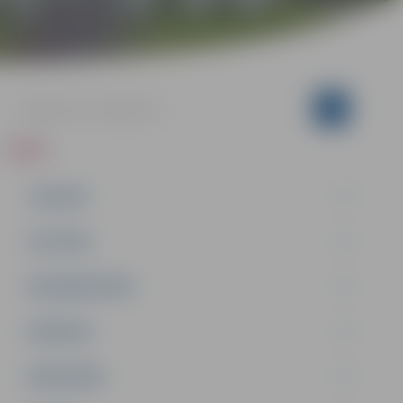
ZIŅAS
JAUNUMI
IZGLĪTĪBA
NODARBINĀTĪBA
PASĀKUMI
PAŠVALDĪBA