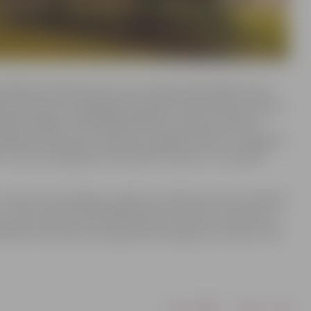
ugstākās amatpersonas visus Latvijas iedzīvotājus aicina
ja, apzinoties, ka godīgā cīņā kaujas laukā Ukrainu salauzt
liedzīvotājiem, bombardē pilsētas, nolaupa Ukrainas
kajiem partneriem cerībā, ka, ieilgstot karam, visi pagurs.
ts un tauta nepagurstoši atbalstīs Ukrainu un turpinās
un lielas, kā, iespējams, gaidīts, bet Rietumvalstu atbalsts
 ar savu rīcību varam demonstrēt, ka karš ir uzvarams un
cināsim Ukrainai, ka Latvijā neesam noguruši no kara un ka
Drukāt
Dalīties