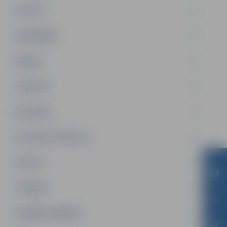
PILSĒTA
SABIEDRĪBA
ĢIMENE
JAUNIEŠI
SATIKSME
SOCIĀLAIS ATBALSTS
SPORTS
TŪRISMS
UZŅĒMĒJDARBĪBA