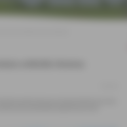
umeniskais svētbrīdis Ukrainas atbalstam
skais svētbrīdis Ukrainas
20/02/2024
tenotā pilna apmēra iebrukuma Ukrainā. Aizlūdzot par mieru
vētās Annas prokatedrālē (Lielajā ielā 22a) notiks