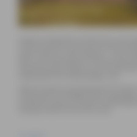
Savukārt, lai solidarizētos ar Ukrainas tautu, valsts a
24. februārī pulksten 9 vienoties klusuma brīdī. Krievi
nespēs, izmanto visu veidu noziegumus – uzbrūk civi
bērnus, kā arī izdara spiedienu uz Ukrainas starptautis
Amatpersonas vēlas, lai agresors zina, ka Latvijas vals
sniegt palīdzību līdz Ukrainas pilnīgai uzvarai.
Laikā, kad Ukrainas uzvaras kaujas laukā nav tik ātras 
Ukrainai varētu būt izlēmīgāks, ātrāks un apjomīgāks,
ka atbalstīsim Ukrainu arī turpmāk. 24. februārī aplie
esam gatavi atbalstīt Ukrainu līdz uzvarai!
Foto: Jelgava.lv