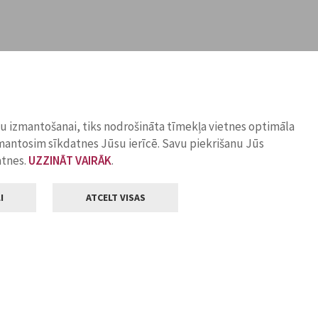
ņu izmantošanai, tiks nodrošināta tīmekļa vietnes optimāla
zmantosim sīkdatnes Jūsu ierīcē. Savu piekrišanu Jūs
atnes.
UZZINĀT VAIRĀK
.
I
ATCELT VISAS
Klientu apkalpošana