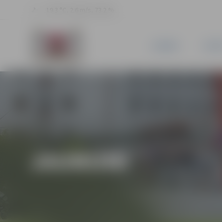
19.3 °C, 2.6 m/s, 73.2 %
JAUNUMI
PILSĒ
JAUNUMI