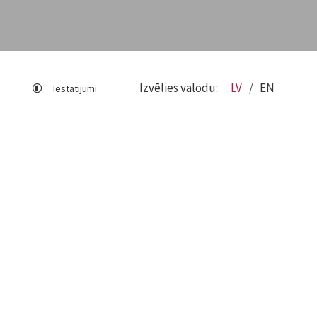
Izvēlies valodu:
LV
EN
Iestatījumi
Lapas karte