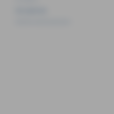
Ziņu sagatavoja
Sabiedrisko attiecību departaments