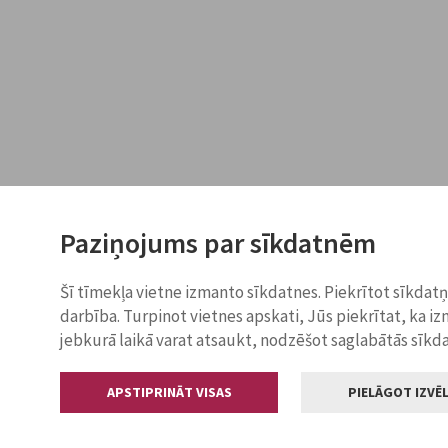
Paziņojums par sīkdatnēm
Šī tīmekļa vietne izmanto sīkdatnes. Piekrītot sīkdat
darbība. Turpinot vietnes apskati, Jūs piekrītat, ka i
jebkurā laikā varat atsaukt, nodzēšot saglabātās sīkd
APSTIPRINĀT VISAS
PIELĀGOT IZVĒL