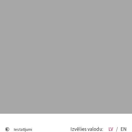
Izvēlies valodu:
LV
EN
Iestatījumi