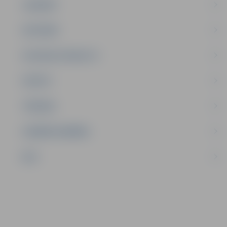
JAUNIEŠI
SATIKSME
SOCIĀLAIS ATBALSTS
SPORTS
TŪRISMS
UZŅĒMĒJDARBĪBA
NVO