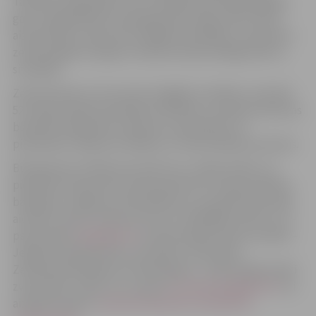
Taktiskie vingrinājumi tiks veikti gan diennakts gaišajā,
gan tumšajā laikā, lai paaugstinātu spēju pildīt valsts
aizsardzības uzdevumus dažādos apstākļos, nodrošinot
zemessargiem iespēju trenēties daudzveidīgā vidē un
situācijās.
Zemessardzes 4. Kurzemes brigādes vienībās, tai skaitā
52. kaujas atbalsta bataljona mācībās, turpinās intensīvas
bezpilota lidaparātu operatoru apmācības, lai
pilnveidotu lidojuma vadības un manevrēšanas prasmes.
Būt gatavam rītdienai nozīmē visu uzsākt šodien. Lai
pieteiktos dienestam Zemessardzes 52. kaujas atbalsta
bataljonā, Jelgavas valstspilsētas un novada iedzīvotāji
aicināti zvanīt uz tālruņa numuru 25424404, rakstīt uz e-
pasta adresi
52bn@mil.lv
vai personīgi ierasties vienībā –
Jelgavā, Dambja ielā 22. Savukārt, lai iestātos
Zemessardzē jebkurā citā bataljonā – iedzīvotāji aicināti
zvanīt 1811, rakstīt uz e-pastu
esizemessargs@mil.lv
vai
aizpildīt anketu
www.klustikaravirs.lv/dienests-