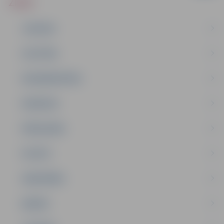
ZIŅAS
JAUNUMI
IZGLĪTĪBA
NODARBINĀTĪBA
PASĀKUMI
PAŠVALDĪBA
PILSĒTA
SABIEDRĪBA
ĢIMENE