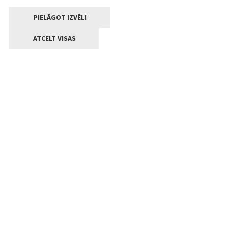
PIELĀGOT IZVĒLI
ATCELT VISAS
Kontakti
Jelgavas valstpilsētas pašvaldība
Lielā iela 11, Jelgava, LV-3001
+371 63005522
pasts@jelgava.lv