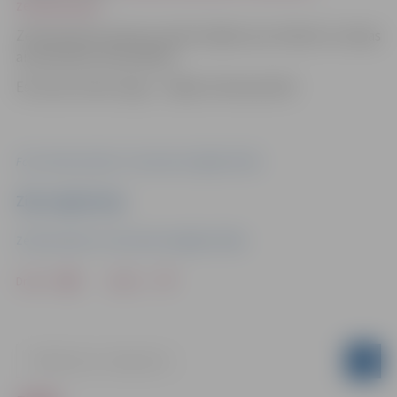
zemessardze
.
Zemessardze pateicas iedzīvotājiem par atbalstu Latvijas
aizsardzības stiprināšanā.
Esi savas zemes sargs – stājies Zemessardzē!
Foto: Zemessardzes 4. Kurzemes brigādes štābs
Ziņu sagatavoja
Zemessardzes 4. Kurzemes brigādes štābs
Drukāt
Dalīties