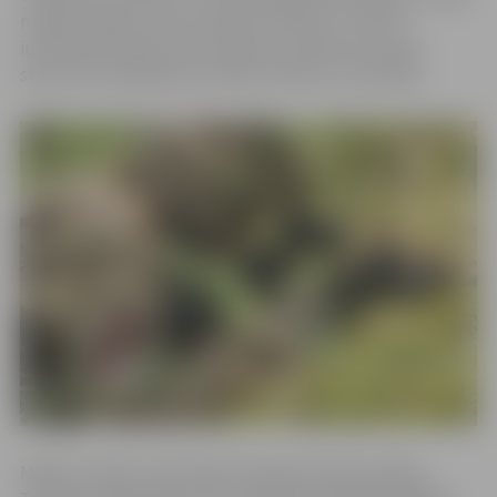
mācību laikā var tikt izmantoti trokšņu un dūmu
imitācijas līdzekļi, kā arī mācību munīcija, kas rada
skaņu, bet neapdraud cilvēku dzīvību un veselību.
Mācību mērķis ir pilnveidot bataljona kaujas spējas.