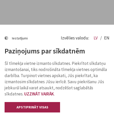
Izvēlies valodu:
LV
EN
Iestatījumi
Paziņojums par sīkdatnēm
Šī tīmekļa vietne izmanto sīkdatnes. Piekrītot sīkdatņu
izmantošanai, tiks nodrošināta tīmekļa vietnes optimāla
darbība. Turpinot vietnes apskati, Jūs piekrītat, ka
izmantosim sīkdatnes Jūsu ierīcē. Savu piekrišanu Jūs
jebkurā laikā varat atsaukt, nodzēšot saglabātās
sīkdatnes.
UZZINĀT VAIRĀK
.
APSTIPRINĀT VISAS