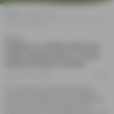
Sākumlapa
Jaunumi
Pilsēta
Sestdien un svētdien Mežciemā notiks Zemessardzes 52. kaujas
atbalsta bataljona mācības
Klausīties
Sestdien un svētdien Mežciemā
notiks Zemessardzes 52. kaujas
atbalsta bataljona mācības
18/06/2026
Jaunumi
Pilsēta
Sabiedrība
20. un 21. jūnijā Jaunsvirlaukas pagasta Mežciemā
norisināsies Zemessardzes 4. Kurzemes brigādes 52.
kaujas atbalsta bataljona zemessargu mācības. Mācību
laikā pa autoceļiem iespējama īslaicīga militārā
transporta, karavīru un zemessargu pārvietošanās. Tāpat