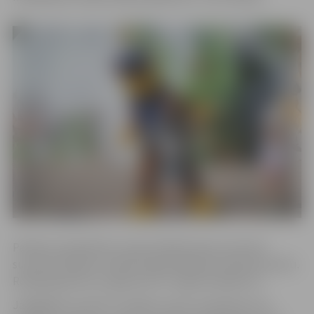
Pasākuma laikā bērni varēs palīdzēt Ķepu patruļas
suņukam Rablam meklēt kaķa Nebēdņa nočiepto prieku.
Rotaļprogrammu organizē SIA “Jogitas Pasākumi”.
Jāatgādina, ka līdz 27. jūlijam, katru sestdienas rītu