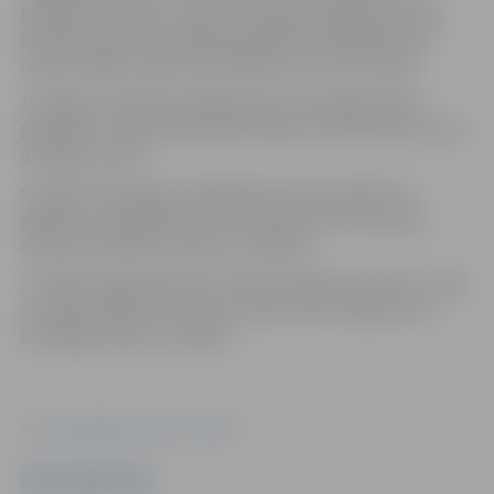
pulksten 11 bērnu rotaļu un atpūtas pilsētiņā Uzvaras
parkā bērniem būs iespēja piedalīties dažādās bērnu
rotaļu izrādēs. Ieeja visos pasākumos ir bez maksas.
13. jūlijā muzikālā rotaļprogrammā “Džungļu gūstā”
pērtiķēns un lauvēns kopā ar bērniem tiks “ierauti jautrā
džungļu virpulī”.
Savukārt 20. jūlijā muzikālā leļļu teātra izrādē “Var
gadīties, ka atgadās” bērni varēs dzīvot līdzi pasaku
meža iemītnieku priekiem un bēdām.
27. jūlijā rotaļprogrammā “Saldumsaldā pasaulīte!” kopā
ar ruksīti Rokko un Kung Fu Pandu bērni iepazīsies ar
brīnišķīgo saldumu pasauli.
Foto: pašvaldības iestāde “Kultūra”
Ziņu sagatavoja