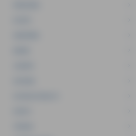
PAŠVALDĪBA
PILSĒTA
SABIEDRĪBA
ĢIMENE
JAUNIEŠI
SATIKSME
SOCIĀLAIS ATBALSTS
SPORTS
TŪRISMS