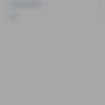
UZŅĒMĒJDARBĪBA
NVO