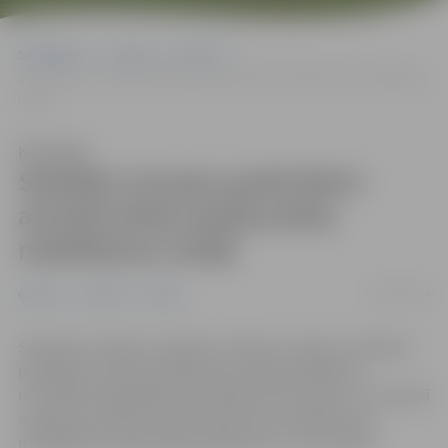
Sākumlapa
Jaunumi
Ģimene
Sestdien Uzvaras parkā bērni aicināti doties īpašā prieka meklēšanas
misijā
Klausīties
Sestdien Uzvaras parkā bērni
aicināti doties īpašā prieka
meklēšanas misijā
04/07/2024
Ģimene
Jaunumi
Pilsēta
Sestdien, 6. jūlijā, pulksten 11 bērnu rotaļu un atpūtas
pilsētiņā Uzvaras parkā bērni aicināti piedalīties
muzikālā rotaļprogrammā “Misija “Ķert prieku”!”, lai kopā
ar Ķepu patruļas suņuku Rablu dotos īpašā prieka
meklēšanas misijā. Dalība pasākumā – bez maksas.