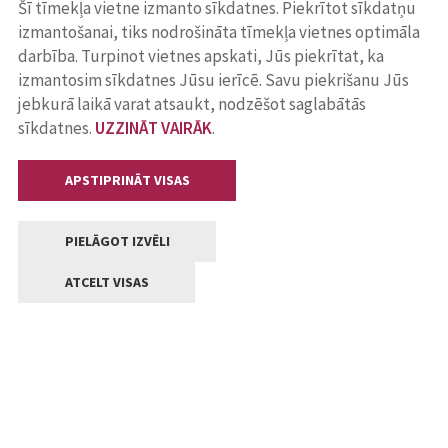
Šī tīmekļa vietne izmanto sīkdatnes. Piekrītot sīkdatņu
izmantošanai, tiks nodrošināta tīmekļa vietnes optimāla
darbība. Turpinot vietnes apskati, Jūs piekrītat, ka
izmantosim sīkdatnes Jūsu ierīcē. Savu piekrišanu Jūs
jebkurā laikā varat atsaukt, nodzēšot saglabātās
sīkdatnes.
UZZINĀT VAIRĀK
.
APSTIPRINĀT VISAS
PIELĀGOT IZVĒLI
ATCELT VISAS