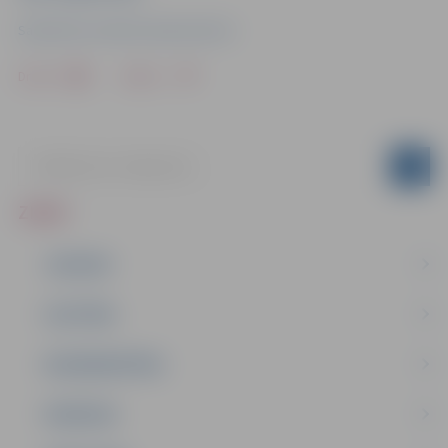
Sabiedrisko attiecību departaments
Drukāt
Dalīties
ZIŅAS
JAUNUMI
IZGLĪTĪBA
NODARBINĀTĪBA
PASĀKUMI