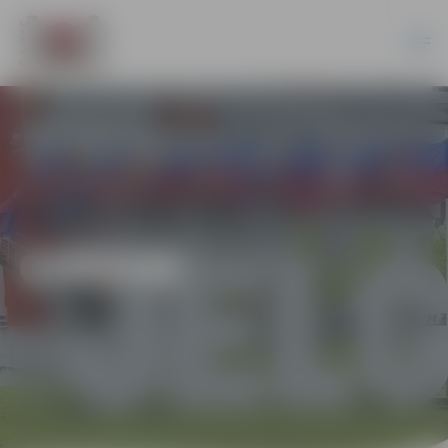
ĢIMENE