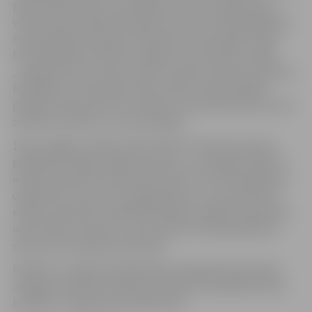
pieaicinātie koncerta dalībnieki. Koncertprogrammu
veido režisors Rihards Svjatskis. Ikviens varēs piedalīties
meistarklasēs koka ēku būvdetaļu restaurācijā. Tāpat
brīvā dabā būs skatāma Jelgavas Jaunā teātra izrāde
„Jelgava 94” pēc Jāņa Joņeva romāna motīviem (režisors
R.Svjatskis). Vecpilsētas ielas svētku noskaņā labāk
palīdzēs iejusties ielu muzikanti, dzīvās skulptūras, būs
arī bērnu stūrītis un citas izklaides.
19. gs. beigās un 20.gs. sākumā (līdz I Pasaules karam)
pilsētnieki mājās turējuši mopšus, un pastaigu laikā tie
ielās bija redzami lielā skaitā. Ņemot to vērā, pasākuma
organizatori aicina visus jelgavniekus, kuri arī šobrīd ir
mopšu saimnieki, piedalīties Mopšu parādē Vecpilsētas
ielas svētku ietvaros un ap pulksten 13.30 pienākt pie
skatuves Vecpilsētas laukumā.
Pasākumu organizē Sabiedrības integrācijas pārvalde,
Jelgavas Latviešu biedrība, biedrība „Vecpilsētas ielas
kvartāls”. Programma
skatāma šeit
.