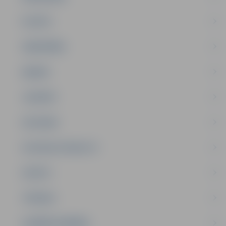
PILSĒTA
SABIEDRĪBA
ĢIMENE
JAUNIEŠI
SATIKSME
SOCIĀLAIS ATBALSTS
SPORTS
TŪRISMS
UZŅĒMĒJDARBĪBA