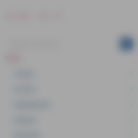
Drukāt
Dalīties
ZIŅAS
JAUNUMI
IZGLĪTĪBA
NODARBINĀTĪBA
PASĀKUMI
PAŠVALDĪBA