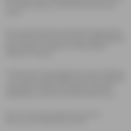
Tas ir būtisks progress,” norāda Paulas trenere Santa
Lorence.
Vietu sešiniekā izdevās izcīnīt vēl divām Jelgavas Bērnu
un jaunatnes sporta skolas sportistēm: Zaigai Paeglei 400
metru skrējienā U-18 grupā un Amandai Ziediņai
tāllēkšanā U-18 grupā.
“LVS/Sportland” kausam šogad būs seši posmi. Nākamais
– jau 22. janvārī Liepājā. Pēdējais posms notiks Jelgavā 18.
un 19. jūnijā un vienlaikus būs Jelgavas čempionāts
vieglatlētikā un trenera Ulda Samsona balvas izcīņa.
Foto: no S.Lorences personīgā arhīva un Guntis
Bērziņš/Latvijas Vieglatlētikas savienība