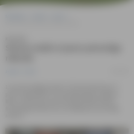
Sākumlapa
Jaunumi
Sports
Sezonu iesāk ar jaunu personīgo rekordu
Klausīties
Sezonu iesāk ar jaunu personīgo
rekordu
17/01/2022
Jaunumi
Sports
15. janvārī Kuldīgā aizvadīts “LVS/Sportland kausa” 1.
posms vieglatlētikā. Tas veiksmīgs padevās Jelgavas
Bērnu un jaunatnes sporta skolas audzēknei Paulai
Rozenbergai-Kokinai, kura uzstādīja jaunu personīgo
rekordu.