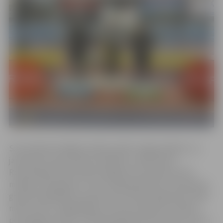
Sacensībās Kuldīgā startēja vairāki Jelgavas Bērnu un
jaunatnes sporta skolas audzēkņi, tomēr Paula
Rozenberga-Kokina bija vienīgā, kam izdevās izcīnīt
medaļu. Viņa ieguva 2. vietu lodes grūšanā U-18 meiteņu
grupā 22 dalībnieču konkurencē. Paula raidīja lodi 11,89
metrus tālu. “Negaidījām, ka sezona sāksies ar labotu
personīgo rekordu, turklāt apmēram par pusotru metru.