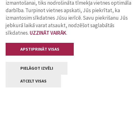
izmantošanai, tiks nodrošināta tīmekļa vietnes optimāla
darbība. Turpinot vietnes apskati, Jūs piekrītat, ka
izmantosim sīkdatnes Jūsu ierīcē. Savu piekrišanu Jūs
jebkurā laikā varat atsaukt, nodzēšot saglabātās
sīkdatnes.
UZZINĀT VAIRĀK
.
APSTIPRINĀT VISAS
PIELĀGOT IZVĒLI
ATCELT VISAS