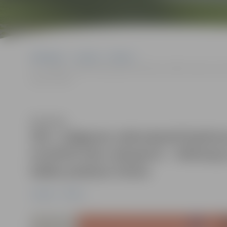
Sākumlapa
Jaunumi
Pilsēta
SIA «Jelgavas nekustamā īpašuma pārvalde» (JNĪP) veikumu novērt
prakses titulu
Klausīties
SIA «Jelgavas nekustamā īpašum
novērtē vācu eksperti – Helmaņa
labās prakses titulu
Jaunumi
Pilsēta