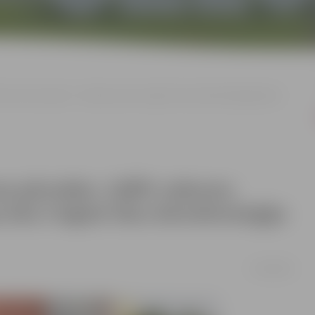
ē vācu eksperti – Helmaņa iela 3 iegūst Vācu būvtehnoloģiju labās
a pārvalde» (JNĪP) veikumu
 iela 3 iegūst Vācu būvtehnoloģiju
17/09/2018