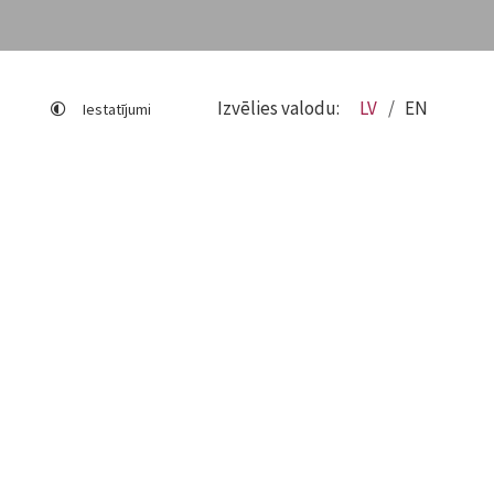
Izvēlies valodu:
LV
EN
Iestatījumi
Lapas karte
Viegli lasīt