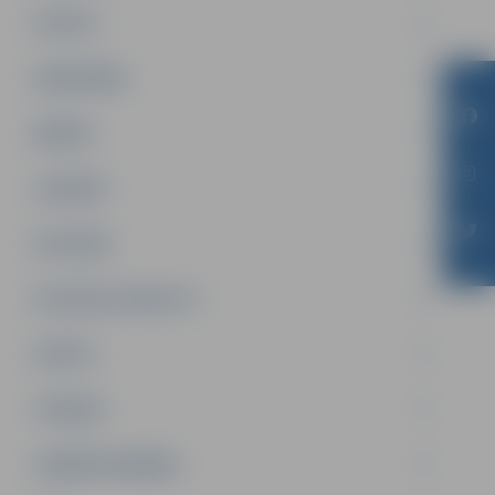
PILSĒTA
SABIEDRĪBA
ĢIMENE
JAUNIEŠI
SATIKSME
SOCIĀLAIS ATBALSTS
SPORTS
TŪRISMS
UZŅĒMĒJDARBĪBA