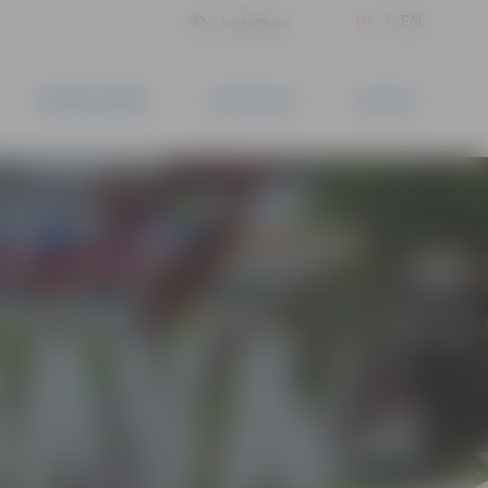
LV
EN
Iestatījumi
UZŅĒMĒJDARBĪBA
PAKALPOJUMI
KONTAKTI