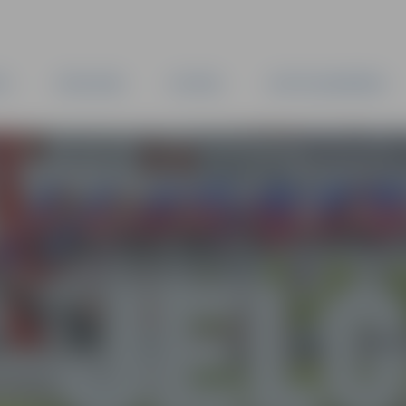
TA
PAŠVALDĪBA
IESTĀDES
KAPITĀLSABIEDRĪBAS