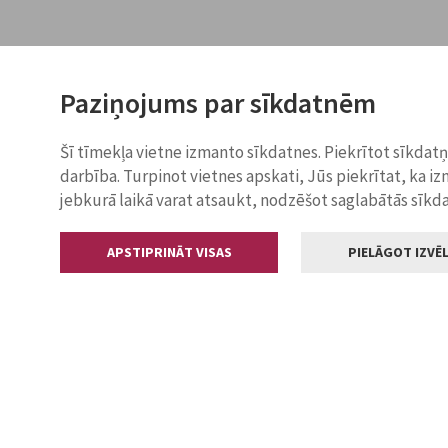
Paziņojums par sīkdatnēm
Šī tīmekļa vietne izmanto sīkdatnes. Piekrītot sīkdat
darbība. Turpinot vietnes apskati, Jūs piekrītat, ka i
jebkurā laikā varat atsaukt, nodzēšot saglabātās sīkd
APSTIPRINĀT VISAS
PIELĀGOT IZVĒL
Kontakti
Jelgavas valstp