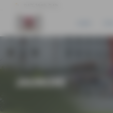
21.3 °C, 5.6 m/s, 71.4 %
JAUNUMI
PILSĒ
JAUNUMI