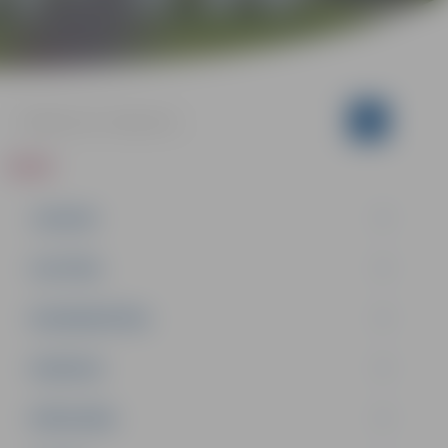
ZIŅAS
JAUNUMI
IZGLĪTĪBA
NODARBINĀTĪBA
PASĀKUMI
PAŠVALDĪBA