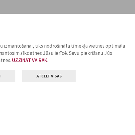
ņu izmantošanai, tiks nodrošināta tīmekļa vietnes optimāla
zmantosim sīkdatnes Jūsu ierīcē. Savu piekrišanu Jūs
atnes.
UZZINĀT VAIRĀK
.
I
ATCELT VISAS
Klientu apkalpošana
ilsētas pašvaldība
Darba laiks