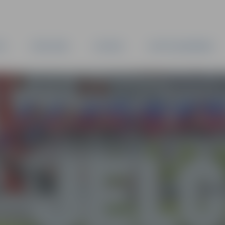
TA
PAŠVALDĪBA
IESTĀDES
KAPITĀLSABIEDRĪBAS