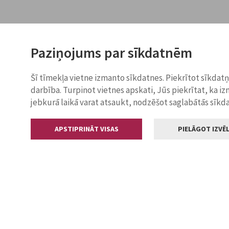
Paziņojums par sīkdatnēm
Šī tīmekļa vietne izmanto sīkdatnes. Piekrītot sīkdat
darbība. Turpinot vietnes apskati, Jūs piekrītat, ka i
jebkurā laikā varat atsaukt, nodzēšot saglabātās sīkd
APSTIPRINĀT VISAS
PIELĀGOT IZVĒL
Kontakti
Jelgavas valstp