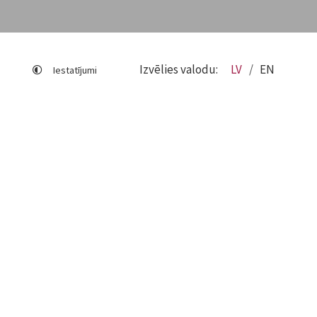
Izvēlies valodu:
LV
EN
Iestatījumi
Lapas karte
Viegli lasīt