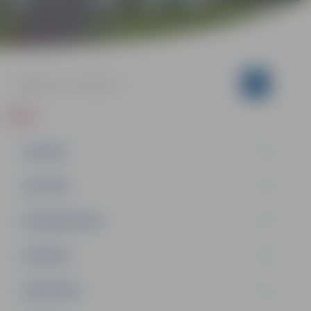
ZIŅAS
JAUNUMI
IZGLĪTĪBA
NODARBINĀTĪBA
PASĀKUMI
PAŠVALDĪBA