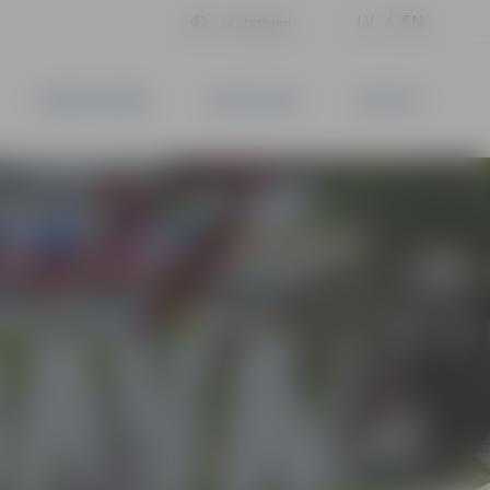
LV
EN
Iestatījumi
UZŅĒMĒJDARBĪBA
PAKALPOJUMI
KONTAKTI