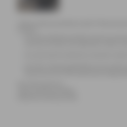
Jelgavas pilsētas pašvaldības iestāde “Pilsētsaimniec
14. martā:
tiks veikts asfaltbetona bedrīšu remonts ar auksto 
autoostas teritorijā, Loka maģistrāles un Bērzu ce
tiks veikta bedrīšu piebēršana ar šķembām Jēkaba 
SIA “Kulk” veiks ielu greiderēšanu Iecavas, Medus
Rūpniecības ielā 79-109, koplietošanas ceļā gar gar
Informācija sagatavota
Jelgavas pilsētas pašvaldības
Sabiedrisko attiecību pārvaldē