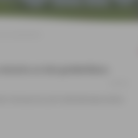
tu un ielu greiderēšanu
u remontu un ielu greiderēšanu
14/03/2014
ība" informē par SIA „Kulk” pilsētā plānotajiem darbiem