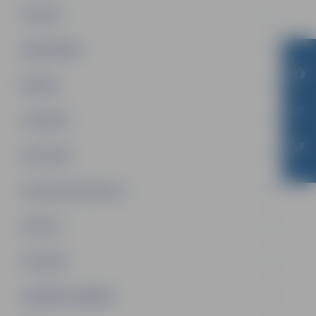
PILSĒTA
SABIEDRĪBA
ĢIMENE
JAUNIEŠI
SATIKSME
SOCIĀLAIS ATBALSTS
SPORTS
TŪRISMS
UZŅĒMĒJDARBĪBA