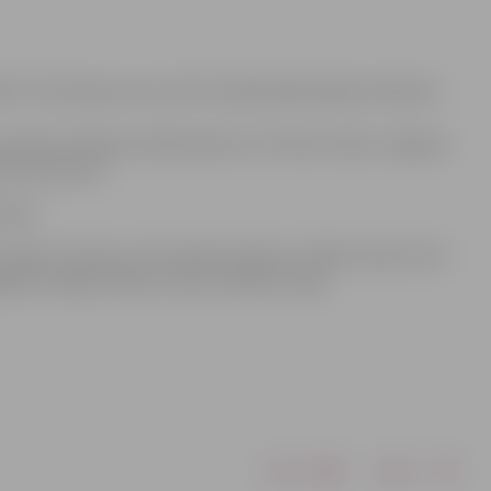
ība” informē par SIA „Kulk” pilsētā plānotajiem darbiem
asfaltu Pilssalas, Rūpniecības un Filozofu ielās, Jelgavas
ļa krustojumā.
ielā.
, Parka, Pumpura, Kronvalda, Akmeņu, Kārklu ielās, kā arī
āžām, Kadiķu ceļā (1. atzars no Bērzu ceļa).
Drukāt
Dalīties