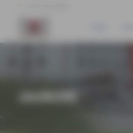
23.1 °C, 3.8 m/s, 56.8 %
JAUNUMI
PILSĒ
JAUNUMI