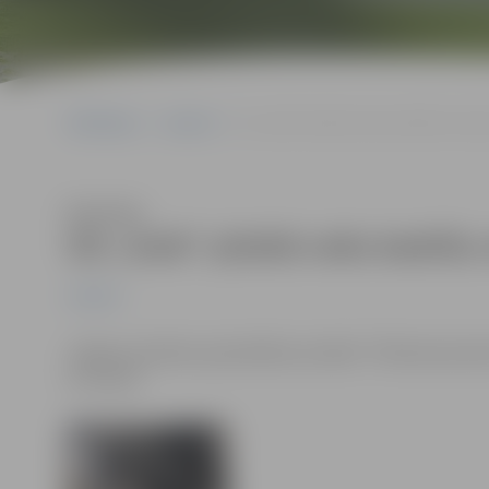
Sākumlapa
Jaunumi
SIA „Kulk” pilsētā veiks bedrīšu remon
Klausīties
SIA „Kulk” pilsētā veiks bedrīš
Jaunumi
Jelgavas pilsētas pašvaldības iestāde "Pilsētsaimniec
14. martā: