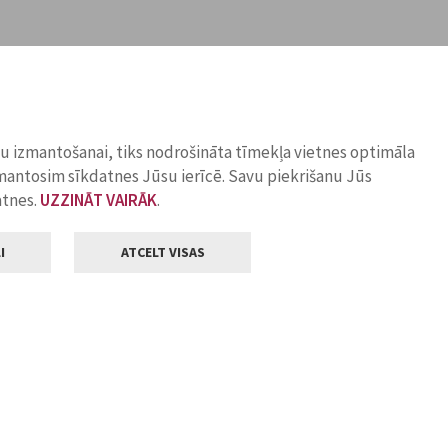
ņu izmantošanai, tiks nodrošināta tīmekļa vietnes optimāla
zmantosim sīkdatnes Jūsu ierīcē. Savu piekrišanu Jūs
atnes.
UZZINĀT VAIRĀK
.
I
ATCELT VISAS
Klientu apkalpošana
ilsētas pašvaldība
Darba laiks