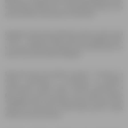
pārņēma no vīriešiem stafeti valkāt augstpapēžu kurpes,
kā attīstījās peldkostīms, no kā gatavoja parūkas un ko
sievietes klāja uz sejas skaistuma vairošanai.
Noslēgumā ekskursijas dalībnieki viesosies modes namā
“Tēma” – dizaineres Daigas Latkovskas mājīgajā salonā,
kur modes māksliniece pastāstīs par dizainera darbu un
modes nama aktualitātēm 2018.gadā.
Ekskursijā īpaši tiek gaidītas sievietes  mammas un
meitas, vecmāmiņas un draudzenes, lai pavadītu
Starptautisko sieviešu dienu nedaudz neierastāk un
gūtu daudz pozitīvu emociju, kā arī iepazītu pilsētas
modīgākās vietas. Tomēr laipni aicināti arī kungi, kuriem
noteikti būs interesanti uzzināt daudz jauna un vairāk
ielūkoties sieviešu pasaulē.