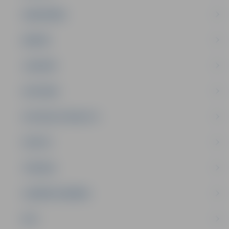
SABIEDRĪBA
ĢIMENE
JAUNIEŠI
SATIKSME
SOCIĀLAIS ATBALSTS
SPORTS
TŪRISMS
UZŅĒMĒJDARBĪBA
NVO