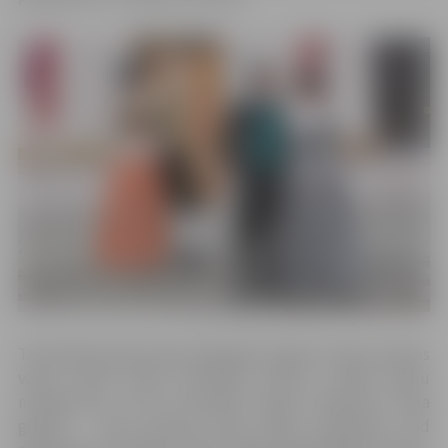
Tematiskās ekskursijas laikā gides Signes Lūsiņas stāstos
varēs izzināt tērpu attīstības vēsturi, modes dāmu
noslēpumus, kā arī aktuālās modes tendences laika
griežos – kad sievietes sāka valkāt apakšveļu, kad