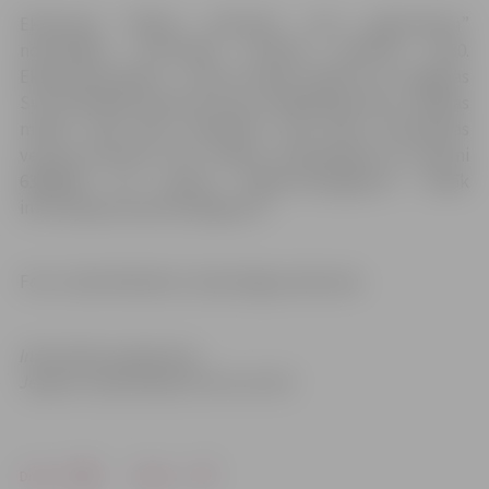
Ekskursija “Modes aizkulises cauri gadsimtiem”
norisināsies ceturtdien, 8.martā, pulksten 16.30.
Ekskursijas ilgums – divas stundas. Sākums no Jelgavas
Sv.Trīsvienības baznīcas torņa, Akadēmijas ielā 1. Dalības
maksa: 2,00 EUR; skolēniem 1,00 EUR; pirmsskolas
vecuma bērniem bez maksas. Pieteikšanās pa tālruni
63005447 vai e-pastu tic@tornis.jelgava.lv. Vairāk
informācijas www.visit.jelgava.lv.
Foto: Jānis Mickēvičs, tērpi Daiga Latkovska
Informāciju sagatavota
Jelgavas reģionālajā tūrisma centrā
Drukāt
Dalīties