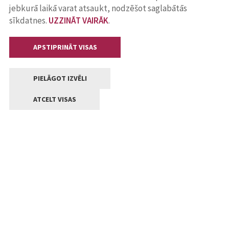
jebkurā laikā varat atsaukt, nodzēšot saglabātās
sīkdatnes.
UZZINĀT VAIRĀK
.
APSTIPRINĀT VISAS
PIELĀGOT IZVĒLI
ATCELT VISAS
Kontakti
Jelgavas valstpilsētas pašvaldība