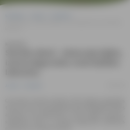
Sākumlapa
Jaunumi
Sabiedrība
Sieviešu dienā – ekskursija kājām, izzinot jelgavnieku modi dažādos
laikmetos
Klausīties
Sieviešu dienā – ekskursija kājām,
izzinot jelgavnieku modi dažādos
laikmetos
26/02/2018
Jaunumi
Sabiedrība
Ceturtdien, 8.martā, pulksten 16.30 Jelgavas reģionālais
tūrisma centrs aicina piedalīties ekskursijā kājām “Modes
aizkulises cauri gadsimtiem”, izzinot dažādu laikmetu,
sabiedrības slāņu un profesiju jelgavnieku ģērbšanās
paradumus un modes untumus.