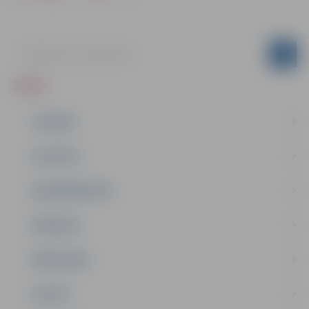
ZIŅAS
JAUNUMI
IZGLĪTĪBA
NODARBINĀTĪBA
PASĀKUMI
PAŠVALDĪBA
PILSĒTA