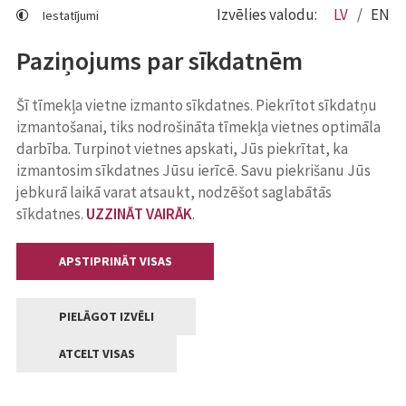
Izvēlies valodu:
LV
EN
Iestatījumi
Paziņojums par sīkdatnēm
Šī tīmekļa vietne izmanto sīkdatnes. Piekrītot sīkdatņu
izmantošanai, tiks nodrošināta tīmekļa vietnes optimāla
darbība. Turpinot vietnes apskati, Jūs piekrītat, ka
izmantosim sīkdatnes Jūsu ierīcē. Savu piekrišanu Jūs
jebkurā laikā varat atsaukt, nodzēšot saglabātās
sīkdatnes.
UZZINĀT VAIRĀK
.
APSTIPRINĀT VISAS
PIELĀGOT IZVĒLI
ATCELT VISAS