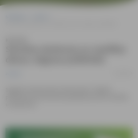
Sākumlapa
Jaunumi
Sievietes skaistuma un veselības dienas Jelgavas poliklīnikā
Klausīties
Sievietes skaistuma un veselības
dienas Jelgavas poliklīnikā
01/03/2019
Jaunumi
Sagaidot Starptautisko Sieviešu dienu Jelgavas
poliklīnika aicina sievietes parūpēties par savu veselību
un skaistumu.