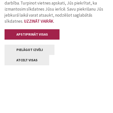
darbība. Turpinot vietnes apskati, Jūs piekrītat, ka
izmantosim sīkdatnes Jūsu ierīcē. Savu piekrišanu Jūs
jebkurā laikā varat atsaukt, nodzēšot saglabātās
sīkdatnes.
UZZINĀT VAIRĀK
.
APSTIPRINĀT VISAS
PIELĀGOT IZVĒLI
ATCELT VISAS
Kontakti