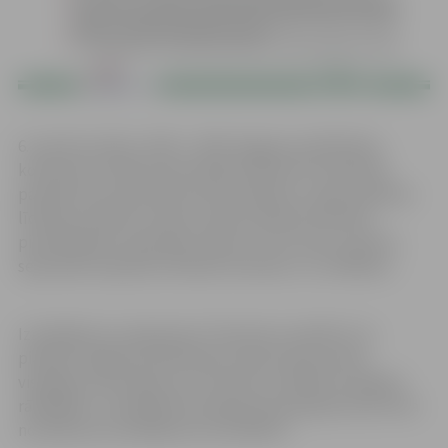
6. martā no plkst. 16.00 – 18.00 Jelgavas poliklīnikas
konferenču zālē kosmetoloģe Dr.Brūvere īsā lekcijā
pastāstīs par sejas ādas tipa noteikšanu, sejas kopšanas
līdzekļu veidiem, pareizu sejas kopšanas līdzekļu
piemeklēšanu sejas ādas tipam un vecumam, pareizu
sejas ādas kopšanas līdzekļu lietošanu un uzklāšanu.
Izmeklējumu programma “Sievietes veselība”, ko
piedāvā Jelgavas poliklīnikas Laboratorija sniedz
vispārīgu informāciju par sievietes veselībai svarīgiem
rādītājiem. Izmeklējuma programma pieejama bez ārsta
nosūtījuma.Izmeklējuma cena 38EUR.