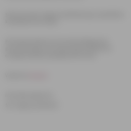
Skaistuma diena Jelgavas poliklīnikā tapusi sadarbībā ar
kosmētikas firmu Sothys.
Pēc lekcijas Dr.Brūvere aicina neformālā gaisotnē
pārrunāt jautājumus par sejas kopšanu ikdienā. Par
omulīgu atmosfēru parūpēsies bistro Silva.
Vairāk info
www.jp.lv
.
Informācija sagatavota
SIA “Jelgavas poliklīnika”