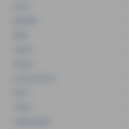
PILSĒTA
SABIEDRĪBA
ĢIMENE
JAUNIEŠI
SATIKSME
SOCIĀLAIS ATBALSTS
SPORTS
TŪRISMS
UZŅĒMĒJDARBĪBA