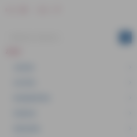
Drukāt
Dalīties
ZIŅAS
JAUNUMI
IZGLĪTĪBA
NODARBINĀTĪBA
PASĀKUMI
PAŠVALDĪBA