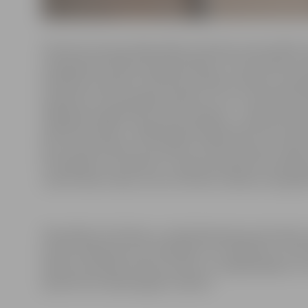
Piesaistot Eiropas Reģionālās attīstības fonda (ERAF) 
energoefektivitātes paaugstināšana”, tiek siltināta tā
darbinieku kabineti. Galvenais projekta mērķis ir paa
iestādes siltumenerģijas patēriņu un ar to saistītās izm
2004. gada nogalē tika uzcelta piebūve – tajā atrodas i
pārbūves darbus, lielākā daļa iestādes ēkas tika renov
kas atrodas blakus automašīnu stāvlaukumam. Tajā atro
Priecājamies, ka beidzot ir izdevies piesaistīt finansē
vienots ēkas izskats, bet arī būtiski uzlabota energo
Pašvaldības Attīstības un pilsētplānošanas pārvaldes 
paredz plakanā jumta siltināšanu virs kafejnīcas, nere
apkures sistēmas rekonstrukciju un sabalansēšanu un
paveikt līdz nākamā gada rudenim.