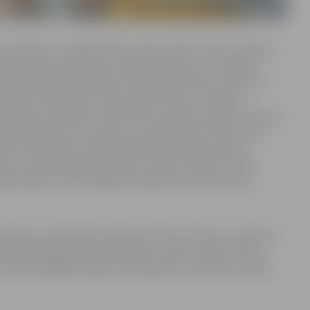
finansējumu projektā “Ēkas daļas Svētes ielā 33, Jelgava,
 ēkas daļa, kurā šobrīd atrodas kafejnīca un iestādes
ugstināt pašvaldības ēkas energoefektivitāti, samazinot
aksas, kā arī iegūt vienotu ēkas izskatu. “Šai ēkai
estādes Lielā zāle un Mazā zāle un galvenā ieeja. Veicot šos
ēta. Pārmaiņas no ārpuses nav piedzīvojis vien korpuss,
das kafejnīca un iestādes administrācijas telpas.
jumu, lai pilnībā sakārtotu ēku. Ieguvums būs ne tikai
efektivitāte,” atzīst ZRKAC direktore Sarmīte Vīksna.
projektu vadītāja Dominika Kristmane stāsta, ka projekts
novētās ķieģeļu ēkas siltināšanu, logu nomaiņu, kā arī
 siltummezgla darbības uzlabošanu. Šos darbus plānots