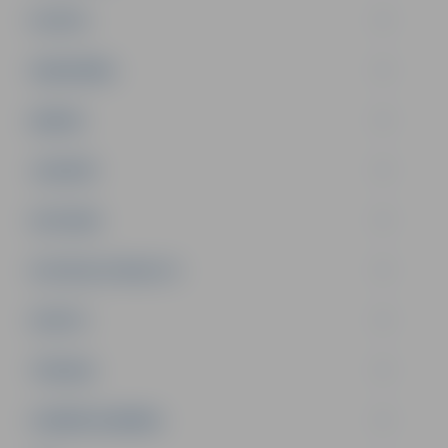
PILSĒTA
SABIEDRĪBA
ĢIMENE
JAUNIEŠI
SATIKSME
SOCIĀLAIS ATBALSTS
SPORTS
TŪRISMS
UZŅĒMĒJDARBĪBA