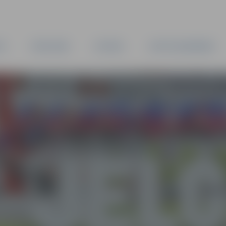
TA
PAŠVALDĪBA
IESTĀDES
KAPITĀLSABIEDRĪBAS