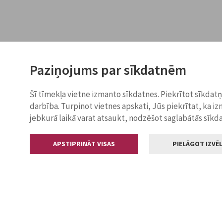
Paziņojums par sīkdatnēm
Šī tīmekļa vietne izmanto sīkdatnes. Piekrītot sīkdat
darbība. Turpinot vietnes apskati, Jūs piekrītat, ka i
jebkurā laikā varat atsaukt, nodzēšot saglabātās sīkd
APSTIPRINĀT VISAS
PIELĀGOT IZVĒL
Kontakti