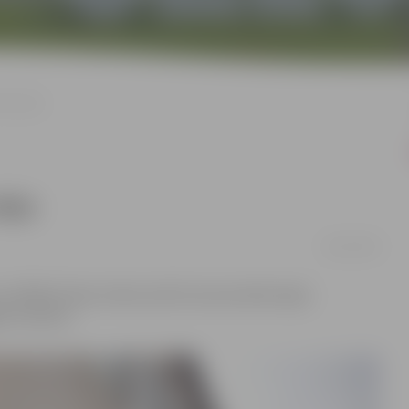
ēto daļu
daļu
28/12/2022
 (ZRKAC) ēkas Svētes ielā 33 nerenovētās daļas
da rudenim.