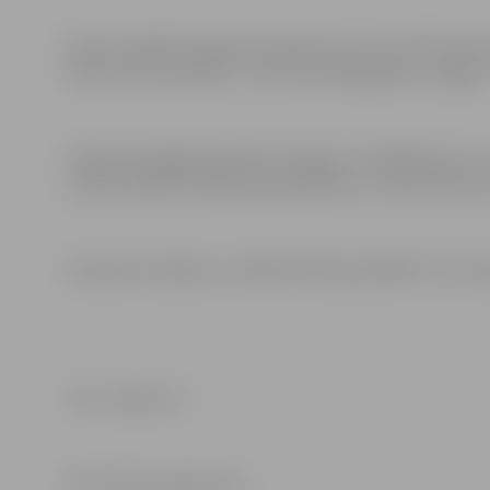
Darbus objektā saskaņā ar iepirkumu veic SIA “Konsta
bet autoruzraudzība – SIA “Komunālprojekts Jelgava”
Projekta kopējās plānotās izmaksas ir 316 842,61 eiro, 
valsts budžeta dotācija pašvaldībām un 122 433,24 eir
Piesaistīto atbalstu no ERAF līdzfinansē REACT-EU fi
Foto: Jelgava.lv
Informācija sagatavota