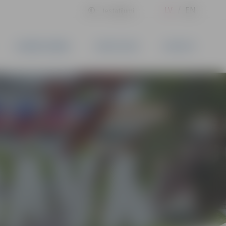
LV
EN
Iestatījumi
UZŅĒMĒJDARBĪBA
PAKALPOJUMI
KONTAKTI