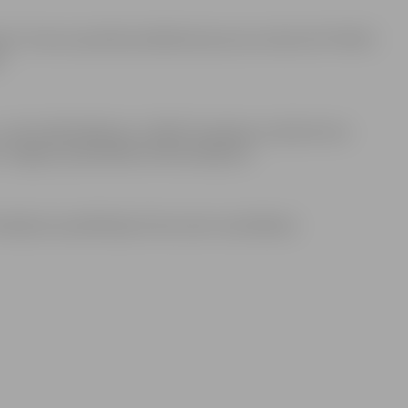
nts”, būvuzraudzība atklātā konkursā uzticēta SIA “WU6”,
.
no tām 186 194,90 eiro ir ERAF finansējums, 8214,47 eiro
o Jelgavas pašvaldības līdzfinansējums.
nansējums pandēmijas krīzes seku mazināšanai.