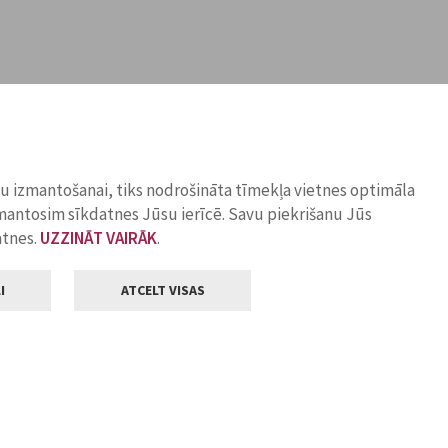
ņu izmantošanai, tiks nodrošināta tīmekļa vietnes optimāla
zmantosim sīkdatnes Jūsu ierīcē. Savu piekrišanu Jūs
atnes.
UZZINĀT VAIRĀK
.
I
ATCELT VISAS
Klientu apkalpošana