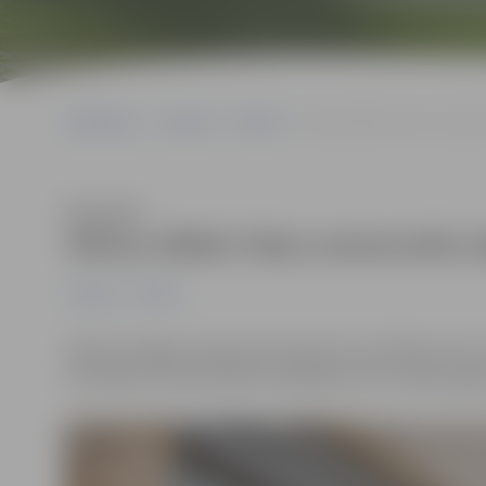
Sākumlapa
Jaunumi
Pilsēta
Siltina ZRKAC ēkas nerenov
Klausīties
Siltina ZRKAC ēkas nerenovēto 
Jaunumi
Pilsēta
Sākta Zemgales reģiona Kompetenču attīstības centra
siltināšana. Darbiem jābūt pabeigtiem līdz nākamā ga