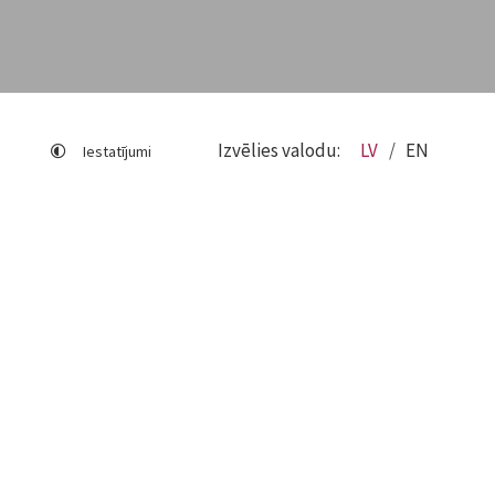
Izvēlies valodu:
LV
EN
Iestatījumi
Lapas karte