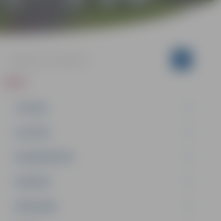
ZIŅAS
JAUNUMI
IZGLĪTĪBA
NODARBINĀTĪBA
PASĀKUMI
PAŠVALDĪBA