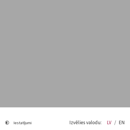
Izvēlies valodu:
LV
EN
Iestatījumi