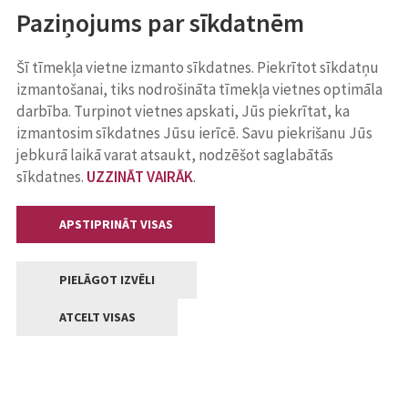
Paziņojums par sīkdatnēm
Šī tīmekļa vietne izmanto sīkdatnes. Piekrītot sīkdatņu
izmantošanai, tiks nodrošināta tīmekļa vietnes optimāla
darbība. Turpinot vietnes apskati, Jūs piekrītat, ka
izmantosim sīkdatnes Jūsu ierīcē. Savu piekrišanu Jūs
jebkurā laikā varat atsaukt, nodzēšot saglabātās
sīkdatnes.
UZZINĀT VAIRĀK
.
APSTIPRINĀT VISAS
PIELĀGOT IZVĒLI
ATCELT VISAS