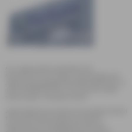
Foto: Jelgavas pilsētas pašvaldības arhīvs
Novembrī SIA “Fortum Jelgava” siltumenerģijas tarifs
Jelgavas pilsētā saglabājas iepriekšējā mēneša līmenī un
ir 49,17 EUR/MWh bez PVN, un tas ir par 8,5 % zemāks
nekā pirms gada – 2015. gada novembrī.
Jelgavā kā galvenais kurināmais siltumenerģijas ražošanai
tiek izmantota koksnes šķelda, kas nodrošina
nepieciešamo siltumenerģijas bāzes slodzi, bet