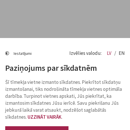
Izvēlies valodu:
LV
EN
Iestatījumi
Paziņojums par sīkdatnēm
Šī tīmekļa vietne izmanto sīkdatnes. Piekrītot sīkdatņu
izmantošanai, tiks nodrošināta tīmekļa vietnes optimāla
darbība. Turpinot vietnes apskati, Jūs piekrītat, ka
izmantosim sīkdatnes Jūsu ierīcē. Savu piekrišanu Jūs
jebkurā laikā varat atsaukt, nodzēšot saglabātās
sīkdatnes.
UZZINĀT VAIRĀK
.