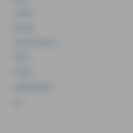
JAUNIEŠI
SATIKSME
SOCIĀLAIS ATBALSTS
SPORTS
TŪRISMS
UZŅĒMĒJDARBĪBA
NVO