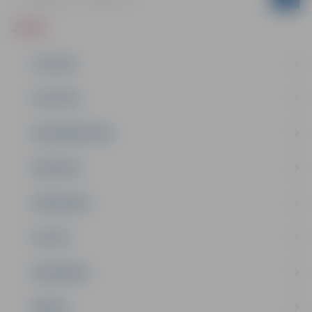
ZIŅAS
JAUNUMI
IZGLĪTĪBA
NODARBINĀTĪBA
PASĀKUMI
PAŠVALDĪBA
PILSĒTA
SABIEDRĪBA
ĢIMENE