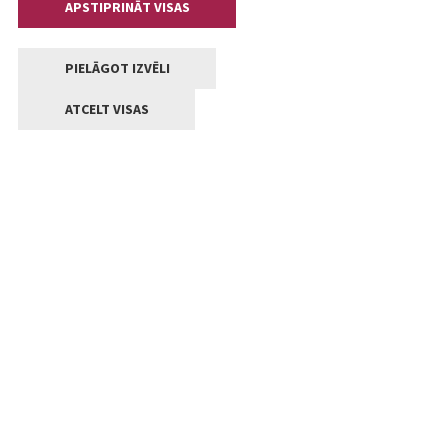
APSTIPRINĀT VISAS
PIELĀGOT IZVĒLI
ATCELT VISAS
Kontakti
Jelgavas valstpilsētas pašvaldība
Lielā iela 11, Jelgava, LV-3001
+371 63005522
pasts@jelgava.lv