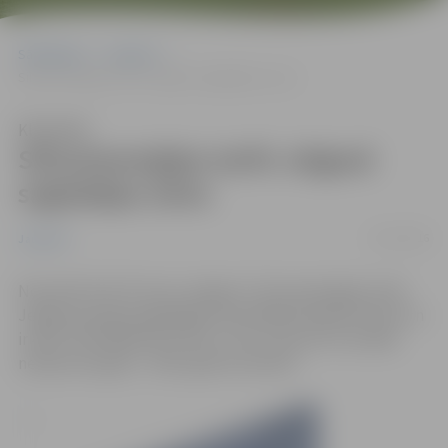
Sākumlapa
Jaunumi
Siltumenerģijas tarifs Jelgavā saglabājas zems
Klausīties
Siltumenerģijas tarifs Jelgavā
saglabājas zems
14/11/2016
Jaunumi
Novembrī SIA “Fortum Jelgava” siltumenerģijas tarifs
Jelgavas pilsētā saglabājas iepriekšējā mēneša līmenī un
ir 49,17 EUR/MWh bez PVN, un tas ir par 8,5 % zemāks
nekā pirms gada – 2015. gada novembrī.