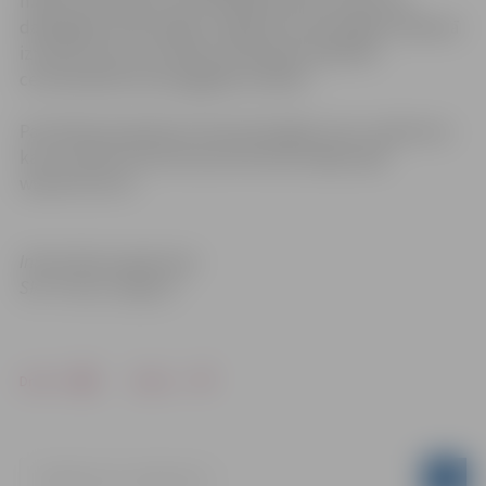
maksimumslodzes nodrošināšanai tiek izmantotas
dabasgāzes katlumājas. Iespēja siltumenerģijas ražošanā
izmantot divus kurināmos ievērojami palielina
centralizētās siltumapgādes drošību.
Par faktiski piemēroto siltumenerģijas cenu uzņēmums
katru mēnesi informē savā interneta mājas lapā
www.fortum.lv.
Informācija sagatavota
SIA “Fortum Jelgava”
Drukāt
Dalīties