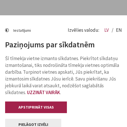
Izvēlies valodu:
LV
EN
Iestatījumi
Paziņojums par sīkdatnēm
Šī tīmekļa vietne izmanto sīkdatnes. Piekrītot sīkdatņu
izmantošanai, tiks nodrošināta tīmekļa vietnes optimāla
darbība. Turpinot vietnes apskati, Jūs piekrītat, ka
izmantosim sīkdatnes Jūsu ierīcē. Savu piekrišanu Jūs
jebkurā laikā varat atsaukt, nodzēšot saglabātās
sīkdatnes.
UZZINĀT VAIRĀK
.
APSTIPRINĀT VISAS
PIELĀGOT IZVĒLI