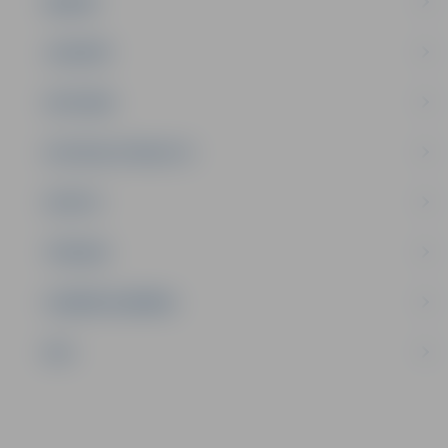
ĢIMENE
JAUNIEŠI
SATIKSME
SOCIĀLAIS ATBALSTS
SPORTS
TŪRISMS
UZŅĒMĒJDARBĪBA
NVO