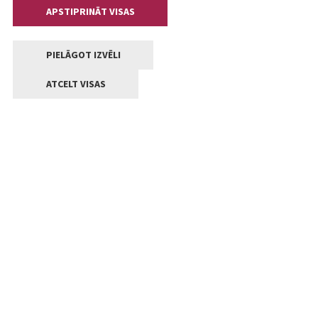
APSTIPRINĀT VISAS
PIELĀGOT IZVĒLI
ATCELT VISAS
Kontakti
Jelgavas valstpilsētas pašvaldība
Lielā iela 11, Jelgava, LV-3001
+371 63005522
pasts@jelgava.lv