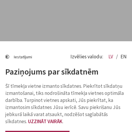
Izvēlies valodu:
LV
EN
Iestatījumi
Paziņojums par sīkdatnēm
Šī tīmekļa vietne izmanto sīkdatnes. Piekrītot sīkdatņu
izmantošanai, tiks nodrošināta tīmekļa vietnes optimāla
darbība. Turpinot vietnes apskati, Jūs piekrītat, ka
izmantosim sīkdatnes Jūsu ierīcē. Savu piekrišanu Jūs
jebkurā laikā varat atsaukt, nodzēšot saglabātās
sīkdatnes.
UZZINĀT VAIRĀK
.