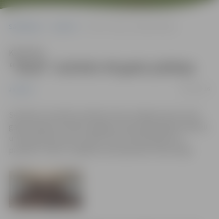
Sākumlapa
Jaunumi
“Skali” atzīmēs 40 gadu jubileju
Klausīties
“Skali” atzīmēs 40 gadu jubileju
28/04/2016
Jaunumi
Sestdien, 30. aprīlī, pulksten 16 ar svinīgu koncertu 40
gadu jubileju atzīmēs Jelgavas Valsts ģimnāzijas skolēnu
un absolventu koris “Skali”. Koncertā dziedās visu
paaudžu “Skali”, atklājot katrai paaudzei raksturīgo.