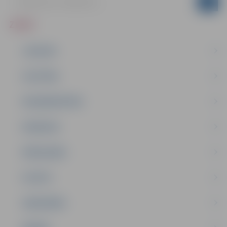
ZIŅAS
JAUNUMI
IZGLĪTĪBA
NODARBINĀTĪBA
PASĀKUMI
PAŠVALDĪBA
PILSĒTA
SABIEDRĪBA