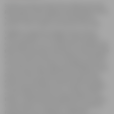
Sestdien, 30. aprīlī, pulksten 16 ar svinīgu koncertu 40
gadu jubileju atzīmēs Jelgavas Valsts ģimnāzijas skolēnu
un absolventu koris “Skali”. Koncertā dziedās visu
paaudžu “Skali”, atklājot katrai paaudzei raksturīgo.
Visilgāk kori vadīja XXIII Vispārējo latviešu Dziesmu
svētku virsdiriģente Triju Zvaigžņu ordeņa kavaliere
Gunta Paškovska, kura ir arī šī jauktā kora veidotāja. 1976.
gadā G.Paškovska ienāca skolā kā jauna mūzikas skolotāja
ar ieceri turpināt meiteņu kora tradīcijas, bet dziedošie
zēni lūdza ņemt viņus bariņā. Tā izveidojās jauktais koris.
Jaunu elpu koris ieguva 1990. gada XX Vispārējos latviešu
Dziesmu svētkos, kad skolēnu sastāvam pievienojās
absolventi un skolotāji. No tā laika šī tradīcija turpinās
līdz pat šodienai. Mūzikas liesmu “Skaliem” palīdzējuši
uzturēt vairāki kormeistari, tostarp arī Maija un Ēriks
Brankas. Tieši M.Branka 2007. gadā pārņēma kora vadību,
turpinot iesākto un ienesot kaut ko jaunu, piemēram,
pavasara koncertus, sadarbību ar Sabiedrības