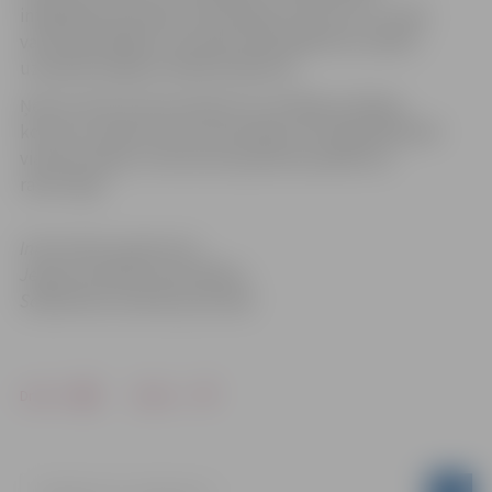
integrācijas pārvaldi, draudzības koncertus ar citām
valsts ģimnāzijām. Savukārt 2014. gadā kora vadību
uzņēmās diriģents Rūdolfs Bērtiņš.
Ņemot vērā, ka korim bijuši trīs vadītāji, jubilejas
koncerts veidots kā trīs atsevišķas, bet tajā pašā laikā
vienotas daļas, kurās katra paaudze parādīs sev
raksturīgo.
Informācija sagatavota
Jelgavas pilsētas pašvaldības
Sabiedrisko attiecību pārvaldē
Drukāt
Dalīties