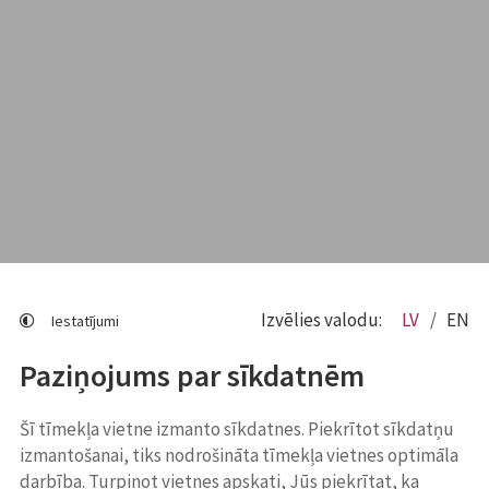
Izvēlies valodu:
LV
EN
Iestatījumi
Paziņojums par sīkdatnēm
Šī tīmekļa vietne izmanto sīkdatnes. Piekrītot sīkdatņu
izmantošanai, tiks nodrošināta tīmekļa vietnes optimāla
darbība. Turpinot vietnes apskati, Jūs piekrītat, ka