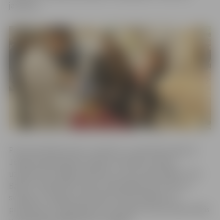
janvārim.
Pirmie pieteikumi jau ir saņemti, un pieredze rāda, ka
Jelgavas gadatirgū pulcējas arī skolēnu mācību
uzņēmumi no Rīgas, Bauskas, Iecavas. Bet lielāko “Cita
Bazāra” dalībnieku skaitu veido jelgavnieki. Mums ir
svarīgi, lai Jelgavas skolēniem būtu iespēja savu
produkciju un pakalpojumus parādīt ne vien savās skolās