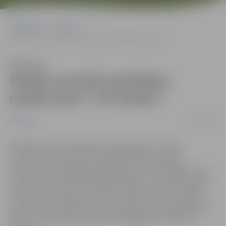
Sākumlapa
Jaunumi
Skolēni aicināti pieteikties pasākumam “Cits Bazārs”
Klausīties
Skolēni aicināti pieteikties
pasākumam “Cits Bazārs”
10/12/2018
Jaunumi
Skolēni aicināti pieteikties organizācijas “Junior
Achievement Latvija” rīkotajam skolēnu mācību
uzņēmumu reģionālajam pasākumam “Cits Bazārs”, kas
tirdzniecības centrā “Pilsētas pasāža” notiks 2019. gada
23. janvārī. Tā skolēnu mācību uzņēmumiem ir iespēja
prezentēt un pārdot savu produkciju kā arī iegūt jaunus
klientus. Pieteikties dalībai “Citā Bazārā” var līdz 11.