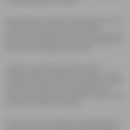
un gadatirgos Rīgā, bet arī Jelgavā.
Parasti pasākumā “Cits Bazārs” Jelgavā piedalās ap simts
skolēnu mācību uzņēmumu, taču, izvērtējot
pieteikumus, tiek ņemts vērā ne vien to iesūtīšanas laiks,
bet arī skolēnu piedāvātais produkts, lai gadatirgū būtu
pārstāvēts daudzveidīgs produktu klāsts.
Jāpiebilst, ka pasākuma gaitā skolēnu mācību
uzņēmums vērtēs ne vien pircēji, bet arī žūrija – tostarp
uzņēmēji, pilsētas pašvaldības un “Swedbank” pārstāvji,
kā arī citas ekonomikas un uzņēmējdarbības jomā
pazīstamas personības. Skolēnu mācību uzņēmumi varēs
pretendēt uz dažādām nominācijām.
Pieteikt savu dalību “Citā Bazārā” var līdz 2019. gada 11.
janvārim sūtot e-pastu uz jelena.grisle@dome.jelgava.lv .