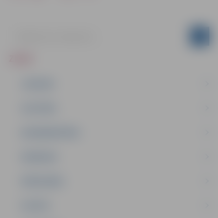
ZIŅAS
JAUNUMI
IZGLĪTĪBA
NODARBINĀTĪBA
PASĀKUMI
PAŠVALDĪBA
PILSĒTA