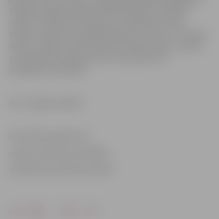
Pieteikumā jānorāda pārstāvētās skolas un skolēnu
mācību uzņēmuma nosaukums, dalībnieku skaits,
mācību uzņēmuma vadītāja telefona numurs un e-pasta
adrese, mācību uzņēmuma konsultanta vārds, uzvārds
un kontaktinformācija, kā arī īss produkta vai
pakalpojuma apraksts.
Foto: Jelgavas pilsēta
Informācija sagatavota
Jelgavas pilsētas pašvaldības
Sabiedrisko attiecību pārvaldē
Drukāt
Dalīties