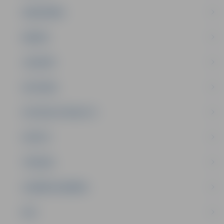
SABIEDRĪBA
ĢIMENE
JAUNIEŠI
SATIKSME
SOCIĀLAIS ATBALSTS
SPORTS
TŪRISMS
UZŅĒMĒJDARBĪBA
NVO