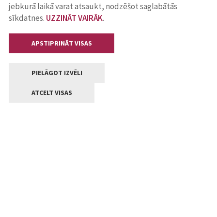
jebkurā laikā varat atsaukt, nodzēšot saglabātās
sīkdatnes.
UZZINĀT VAIRĀK
.
APSTIPRINĀT VISAS
PIELĀGOT IZVĒLI
ATCELT VISAS
Kontakti
Jelgavas valstpilsētas pašvaldība