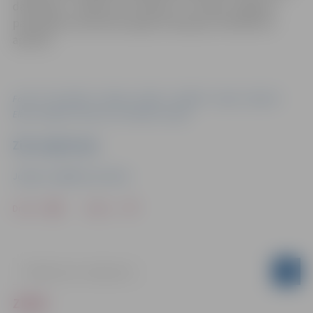
dalībnieki – skolēni, kuri mācas 9. –11.klasē. Jelgavas
pašvaldība nodrošina kopējo finansējumu 69 920 eiro
apmērā.
Foto: PII “Kamolītis”, “Rotaļa”, “Alnītis”, “Sprīdītis”, “Ķipari”, Ģederta
Eliasa Jelgavas vēstures un mākslas muzejs
Ziņu sagatavoja
Jelgavas Izglītības pārvalde
Drukāt
Dalīties
ZIŅAS