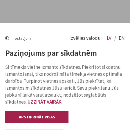
Izvēlies valodu:
LV
EN
Iestatījumi
Paziņojums par sīkdatnēm
Šī tīmekļa vietne izmanto sīkdatnes. Piekrītot sīkdatņu
izmantošanai, tiks nodrošināta tīmekļa vietnes optimāla
darbība. Turpinot vietnes apskati, Jūs piekrītat, ka
izmantosim sīkdatnes Jūsu ierīcē. Savu piekrišanu Jūs
jebkurā laikā varat atsaukt, nodzēšot saglabātās
sīkdatnes.
UZZINĀT VAIRĀK
.
APSTIPRINĀT VISAS