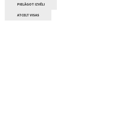
PIELĀGOT IZVĒLI
ATCELT VISAS
Kontakti
Jelgavas valstpilsētas pašvaldība
Lielā iela 11, Jelgava, LV-3001
+371 63005522
pasts@jelgava.lv
Klientu apkalpošana