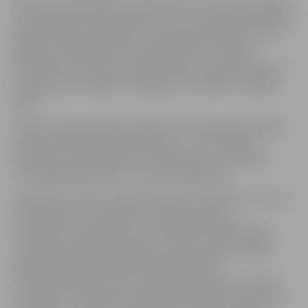
Vasaras nodarbinātības programma 6.–8. klašu skolēniem
turpināsies līdz 28. augustam. Tās īstenošanai pašvaldība
šogad piešķīrusi 90 920 eiro. Programmas laikā 13 un 14
gadus veci skolēni tiek nodarbināti divas nedēļas,
strādājot līdz četrām stundām dienā, savukārt 15 gadus
vecie jaunieši strādā trīs nedēļas, līdz sešām stundām
dienā.
Vasaras nodarbinātības programma ir iespēja jauniešiem
ne tikai nopelnīt pirmo atalgojumu, bet arī apgūt
atbildību, darba disciplīnu un prasmes, kas noderēs
turpmākajā izglītības un profesionālajā ceļā.
Jāpiebilst, ka pirmo darba nedēļu aizvadījuši arī 9. līdz 11.
klašu skolēni, kas piedalās Zemgales reģiona
Kompetenču attīstības centra (ZRKAC) koordinētajā
Jelgavas pašvaldības skolēnu vasaras nodarbinātības
programmā. Darbam pašvaldības iestādēs,
kapitālsabiedrībās, kā arī Jelgavas pilsētas un novada
uzņēmumos programmas gaitā apstiprināti kopumā 110