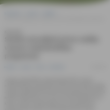
Sākumlapa
Jaunumi
Izglītība
Skolēni aizvadījuši pirmo nedēļu vasaras nodarbinātības programmā
Klausīties
Skolēni aizvadījuši pirmo nedēļu
vasaras nodarbinātības
programmā
12/06/2026
Izglītība
Jaunumi
Pilsēta
Sabiedrība
Jelgavas pašvaldības organizētajā skolēnu vasaras
nodarbinātības programmā aizvadīta pirmā darba nedēļa.
Jelgavas Izglītības pārvalde šovasar programmā kopumā
iesaistīs 228 skolēnus vecumā no 13 līdz 15 gadiem (6.–8.
klase), sniedzot iespēju iegūt pirmo darba pieredzi,
attīstīt darba iemaņas un lietderīgi pavadīt vasaras