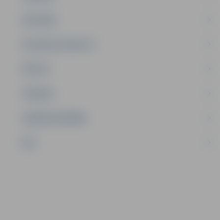
SATIKSME
SOCIĀLAIS ATBALSTS
SPORTS
TŪRISMS
UZŅĒMĒJDARBĪBA
NVO