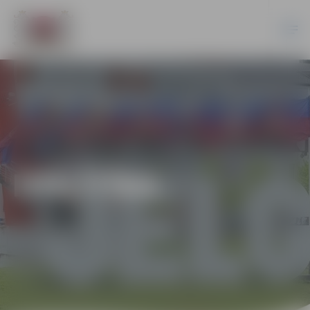
IZGLĪTĪBA