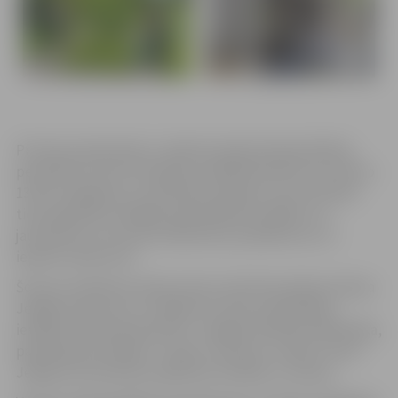
Pirmie jaunieši darbu uzsāka 8. jūnijā. Nodarbinātības
periodā no 8. līdz 19. jūnijam strādā 58 skolēni vecumā no
13 līdz 14 gadiem un 24 skolēni 15 gadu vecumā. Darbs
tiek organizēts dažādās pašvaldības iestādēs, kur
jaunieši veic vecumam atbilstošus pienākumus un
iepazīst darba vidi.
Šovasar skolēniem darba vietas nodrošina Ģederta Eliasa
Jelgavas vēstures un mākslas muzejs, pašvaldības
iestāde “Pilsētsaimniecība”, Jelgavas Pilsētas bibliotēka,
pašvaldības iestādes “Junda” nometne “Lediņi”, kā arī
Jelgavas pirmsskolas izglītības iestādes un skolas.