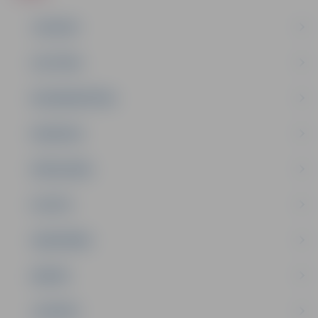
JAUNUMI
IZGLĪTĪBA
NODARBINĀTĪBA
PASĀKUMI
PAŠVALDĪBA
PILSĒTA
SABIEDRĪBA
ĢIMENE
JAUNIEŠI