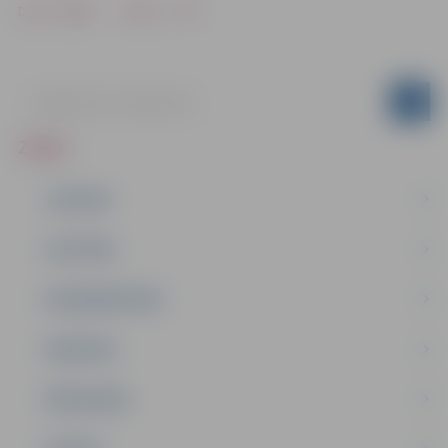
Drukāt
Dalīties
ZIŅAS
JAUNUMI
IZGLĪTĪBA
NODARBINĀTĪBA
PASĀKUMI
PAŠVALDĪBA