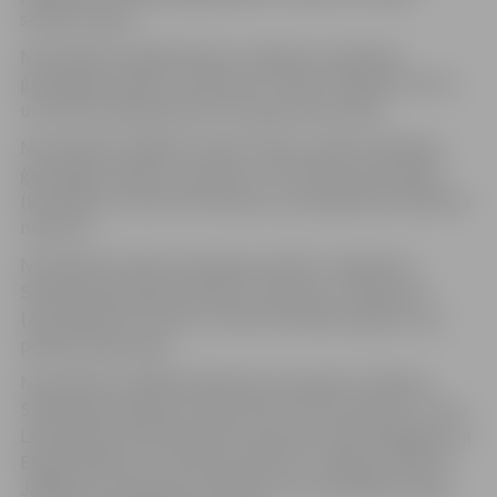
skolēnu darbu.
Nominācijā “Labākā dāvana” apbalvots Spīdolas
ģimnāzijas skolēnu uzņēmums “Stitch” (Roberts Hercs
un Katrīna Sakalauska), kas tirgo adītas šalles.
Nominācijā “Labākais stends” balvu saņēma Spīdolas
ģimnāzijas skolēnu uzņēmums “Pirtnieces pūra lāde”
(Eva Briģe un Elīza Anna Vilaua), kas piedāvā aromātiskos
maisiņus.
Nominācijā “Videi draudzīgs produkts” apbalvots
Spīdolas ģimnāzijas skolēnu uzņēmums “Tējnieces”
(Zane Maksīne Cunska un Marta Emīlija Katajeva), kas
piedāvā augu tējas.
Nominācija “Labākā pārdošanas komanda” piešķirta
Spīdolas ģimnāzijas uzņēmumam “Route busters” (Ieva
Laila Kalniņa, Vēsma Asja Kurzemniece, Ralfs Rogaļevs un
Elagrs Rihards) ar tūrisma produktu “Jelgavas kastīte”.
Jāpiebilst, jaunieši šo produktu arī prezentēja Latvijas