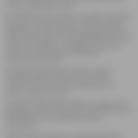
tūrisma izstādē “Balttour 2016”.
Nominācijā “Inovatīvs produkts” triumfēja 5. vidusskolas
komanda “The Sticked Company” (Martins Levuškans,
Olga Masloša, Valērija Petriščeva, Marks Kožeņevskis un
Veņiamīns Gerasimciks), kas piedāvā dažādus produktus,
no kuriem inovatīvākais – tehnoloģija, ko uzliekot uz
planšetes vai mobilā telefona attēls iegūts
trīsdimensionālu apveidu.
Nominācijā “Kvalitatīvākais produkts” apbalvots
Spīdolas ģimnāzijas uzņēmums “Shlipy” (Raitis
Grundulis, Toms Sutris un Raitis Žebrovskis), kas
izgatavo spilgtas kaklasaites.
Nominācijā “Labākā reklāma” apbalvots Jelgavas Valsts
ģimnāzijas uzņēmums “Rocket Grib” (Reinis Nikuļcevs un
Aksels Zingulis), kas izdomājuši hokeja nūju
stiprinājumus.
Skolēnu mācību uzņēmumus no Spīdolas ģimnāzijas,