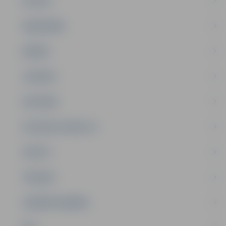
PILSĒTA
SABIEDRĪBA
ĢIMENE
JAUNIEŠI
SATIKSME
SOCIĀLAIS ATBALSTS
SPORTS
TŪRISMS
UZŅĒMĒJDARBĪBA