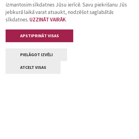
izmantosim sīkdatnes Jūsu ierīcē. Savu piekrišanu Jūs
jebkurā laikā varat atsaukt, nodzēšot saglabātās
sīkdatnes.
UZZINĀT VAIRĀK
.
APSTIPRINĀT VISAS
PIELĀGOT IZVĒLI
ATCELT VISAS
Kontakti
Jelgavas valstpilsētas pašvaldība