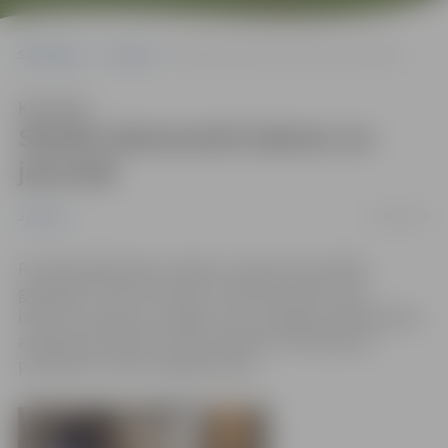
Sākumlapa
Jaunumi
Skolēni demonstrē izdomu un jaunradi
Klausīties
Skolēni demonstrē izdomu un
jaunradi
09/02/2016
Jaunumi
Pirmdien 68 skolēnu mācību uzņēmumi pulcējās
gadatirgū “Starts biznesā”, lai demonstrētu savu
izdomu, prasmes un spējas. Viņu sasniegto vērtēja žūrija,
apbalvojot skolēnu firmas septiņās nominācijās un
pasniedzot virkni simpātiju balvu.