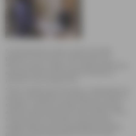
Pirmdien 68 skolēnu mācību uzņēmumi pulcējās
gadatirgū “Starts biznesā”, lai demonstrētu savu
izdomu, prasmes un spējas. Viņu sasniegto vērtēja žūrija,
apbalvojot skolēnu firmas septiņās nominācijās un
pasniedzot virkni simpātiju balvu.
“Šodien redzējām daudz labu ideju un rūpīgi izgatavotas
lietiņas, kurās ieguldītas ne tikai idejas, bet arī darbs un
meklējumi. Ja jūs būtu dzirdējuši, kā žūrijas pārstāvju
apspriežu telpā tikāt lielīti par savām prasmēm, izdomu
un jaunradi, kļūtu vēl lepnāki,” sveicot jauniešus,
norādīja Jelgavas domes priekšsēdētājs Andris Rāviņš,
piebilstot, ka nākamgad gribētu redzēt vēl vairāk