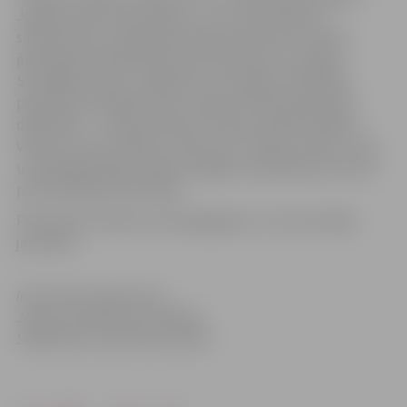
Jelgavas Valsts ģimnāzijas, 5. un 6. vidusskolas, 4.
sākumskolas un Igaunijas pilsētas Mustlas Tarvastu
ģimnāzijas vērtēja žūrija, kas pasniedza arī vairākas
Simpātijas balvas. Jāpiebilst, ka Jelgavas Izglītības
pārvaldes simpātiju balvu saņēma tirdziņa jaunākais
dalībnieks – 4. sākumskolas 5. klases skolēns Roberts
Vilnītis, kurš izveidojis uzņēmumu “Ziepju stelles”. Viņš
uzņēmējdarbības pamatus apgūst ārpusklases pulciņā
pie skolotājas Dinas Sējas.
Pateicības izteiktas arī pedagogiem, kuri konsultēja
jauniešus.
Informācija sagatavota
Jelgavas pilsētas pašvaldības
Sabiedrisko attiecību pārvaldē