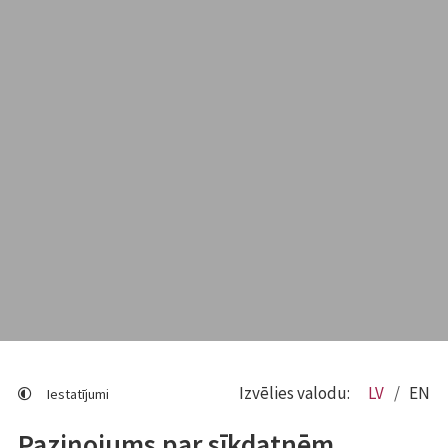
Izvēlies valodu:
LV
EN
Iestatījumi
Paziņojums par sīkdatnēm