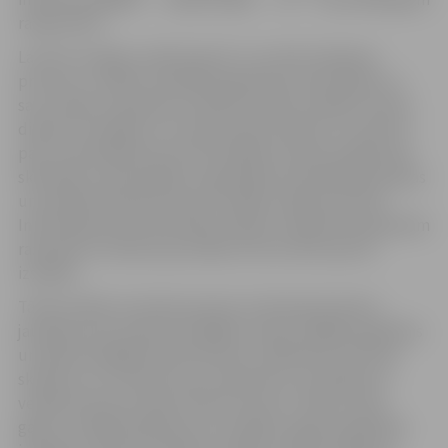
ražojumiem.
Lai dotu iespēju vairāk iepazīt un izzināt ražošanas
procesus, vairāki uzņēmēji organizēs prezentācijas un
savu ražotņu apskates noteiktos laikos izstādes norises
dienās. Šo iespēju var izmantot gan skolēni un studenti
paši, interesējoties pie informācijas stenda izstādē, gan
skolotāji un pasniedzēji, organizējot apmeklētāju grupas
un iepriekš piesakoties pie izstādes organizatoriem.
Informācija par prezentāciju laikiem, apskatei pieejamām
ražotnēm un ekskursiju laikiem tiks izsūtīta pirms
izstādes.
Tā kā izstāde norisinās pavasarī, kad īpaši aktuāls ir
jautājums par prakses iespējām vasarā, tālākās izglītības
un darba iespējām absolventiem, dalībnieki informēs
skolēnus un studentus par vakancēm, šo pasākumu
veidojot kā sava veida “atvērto durvju” dienas. Kā ik
gadu, izstādē piedalīsies arī vairākas reģiona izglītības