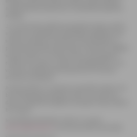
iestādes, dodot jauniešiem iespēju izvērtēt nākotnē
nepieciešamās kompetences un piedāvātās izglītības
iespējas.
Jau tradicionāli izstādē būs pārstāvēti skolēnu mācību
uzņēmumi, piedāvājot apmeklētājiem iegādāties savu
saražoto produkciju. Vienaudžu inovatīvās idejas un
pieredze iedrošinās domāt radoši un darboties, tādējādi
vairojot skolēnu un studentu skaitu, kas būs gatavi
realizēt savus sapņus, uzsākot uzņēmējdarbību. Lai to
veicinātu, pasākumā varēs iepazīties arī ar biznesa
inkubatoru piedāvāto.
Aicinām skolēnus un studentus apmeklēt izstādi, jo tas
būs vērtīgs laika pavadīšanas veids, lai uzzinātu par
darba un izglītības iespējām savā reģionā. Ieeja izstādē ir
bez maksas.
Iepriekšēja pieteikšanās, rakstot uz e-pastu
ilze.brice@chamber.lv
vai zvanot pa tālruni 29 141 693.