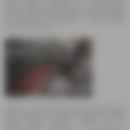
jaunieši varēs gūt priekšstatu par uzņēmējdarbības
attīstību reģionā, tālākās izglītības un karjeras iespējām.
Savukārt skolotāji un pasniedzēji – izmantot izstādes
saturu mācību procesā.
Skolēni un studenti aicināti izstādi apmeklēt grupās,
vēlāk kopīgi pārrunājot redzēto un iekļaujot to speciālu
uzdevu izpildē, piemēram, balsojot par trīs
interesantākajām ekspozīcijām vai inovatīvākajiem