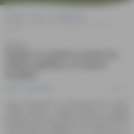
Sākumlapa
Jaunumi
Uzņēmējdarbība
Skolēni un studenti uzzinās par tālākās izglītības un karjeras
iespējām
Klausīties
Skolēni un studenti uzzinās par
tālākās izglītības un karjeras
iespējām
18/04/2017
Jaunumi
Uzņēmējdarbība
Latvijas Tirdzniecības un rūpniecības kamera (LTRK),
Jelgavas pilsēta un Jelgavas Ražotāju un tirgotāju
asociācija (JRTA) aicina skolēnus un studentus apmeklēt
“Uzņēmēju dienas Zemgalē 2017”, kas notiks 28. un 29.
aprīlī Zemgales Olimpiskajā centrā. Izstādē bērni un