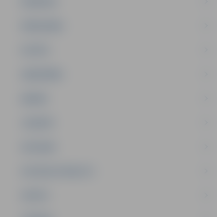
PASĀKUMI
PAŠVALDĪBA
PILSĒTA
SABIEDRĪBA
ĢIMENE
JAUNIEŠI
SATIKSME
SOCIĀLAIS ATBALSTS
SPORTS