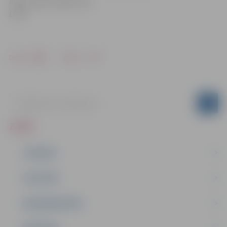
Informācija sagatavota
LTRK
Drukāt
Dalīties
ZIŅAS
JAUNUMI
IZGLĪTĪBA
NODARBINĀTĪBA