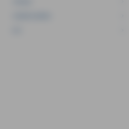
TŪRISMS
UZŅĒMĒJDARBĪBA
NVO