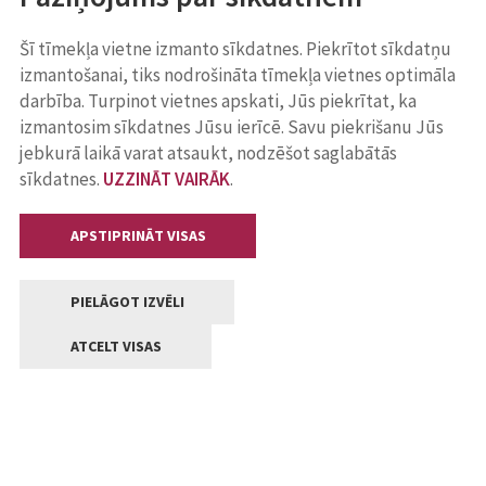
Šī tīmekļa vietne izmanto sīkdatnes. Piekrītot sīkdatņu
izmantošanai, tiks nodrošināta tīmekļa vietnes optimāla
darbība. Turpinot vietnes apskati, Jūs piekrītat, ka
izmantosim sīkdatnes Jūsu ierīcē. Savu piekrišanu Jūs
jebkurā laikā varat atsaukt, nodzēšot saglabātās
sīkdatnes.
UZZINĀT VAIRĀK
.
APSTIPRINĀT VISAS
PIELĀGOT IZVĒLI
ATCELT VISAS