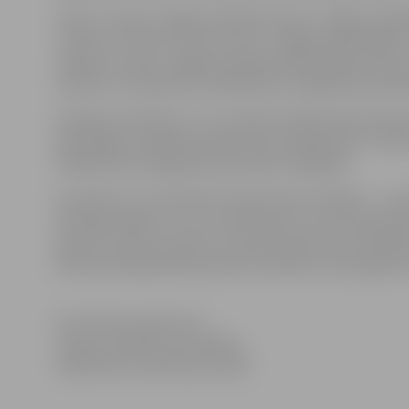
“Ēnas” uzņems Jelgavas pilsētas dome, Jelgavas Izglī
“Kultūra”, Sporta servisa centrs, Jelgavas reģionālais
mākslas muzejs, Jelgavas pilsētas Pašvaldības policij
sarakstu var iepazīties Sabiedrības integrācijas pārval
Vairāk par “ēnošanu” var uzzināt portālā www.enudiena.
pašvaldībā, aizpildīta pieteikuma veidlapa līdz 7. fe
Sabiedrības integrācijas pārvaldes mājaslapā.
Savukārt LLU 15. februārī notiks akcija “Skolēns – stud
sekotāju kādam no LLU studentiem un visas dienas garu
iepazīt studentu sadzīvi. Lai skolēni kļūtu par sekot
februārim jāaizpilda pieteikuma anketa, kas pieejama
Informācija sagatavota
Jelgavas pilsētas pašvaldības
Sabiedrisko attiecību pārvaldē