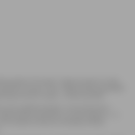
lītības pasākums “Ēnu diena”. Jelgavas jaunieši, kuri vēlas
ieteikties arī akcijai ‘’”Ēnas” Jelgavas pilsētas pašvaldībā”
zētajai iniciatīvai “Skolēns – studenta sekotājs”.
ar biznesa izglītības biedrību “Junior Achievement –
gavas pilsētas pašvaldībā”, kura laikā Jelgavas 6. – 12.
 kursu audzēkņi var kļūt par interesējošo profesiju
.