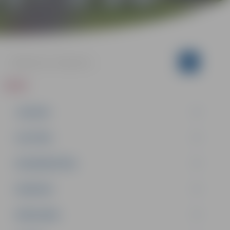
ZIŅAS
JAUNUMI
IZGLĪTĪBA
NODARBINĀTĪBA
PASĀKUMI
PAŠVALDĪBA