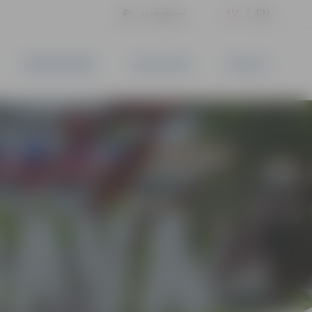
LV
EN
Iestatījumi
UZŅĒMĒJDARBĪBA
PAKALPOJUMI
KONTAKTI