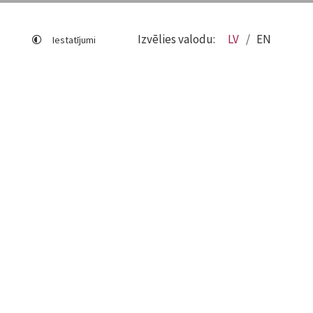
Izvēlies valodu:
LV
EN
Iestatījumi
Lapas karte
Viegli lasīt
Sociālo mediju lietošana