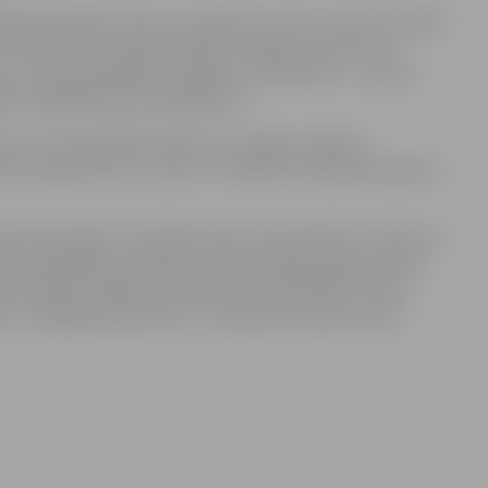
tības pārvalde, bērnu un jauniešu centrs “Junda”, iestāde
 Tūrisma centrs, Ģederta Eliasa Jelgavas Vēstures un
a un citas pašvaldības iestādes un uzņēmumi – ar pilnu
des mājaslapā www.sip.jelgava.lv.
lv. Ja interesējošā vakance ir Jelgavas pilsētas
bruārim jānosūta uz e-pastu . Pietikuma veidlapa pieejama
enta sekotājs”. Tās laikā ikviens vidusskolēns var kļūt par
mā piedalīties lekcijās un laboratorijas darbos, kā arī
āju studentam kādā no astoņām LLU fakultātēm, līdz 9.
 LLU mājaslapā www.llu.lv, un jānosūta tā pa e-pastu
.