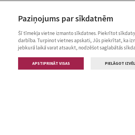
Paziņojums par sīkdatnēm
Šī tīmekļa vietne izmanto sīkdatnes. Piekrītot sīkdat
darbība. Turpinot vietnes apskati, Jūs piekrītat, ka i
jebkurā laikā varat atsaukt, nodzēšot saglabātās sīkd
APSTIPRINĀT VISAS
PIELĀGOT IZVĒL
Kontakti
Jelgavas valstp
Lielā iela 11