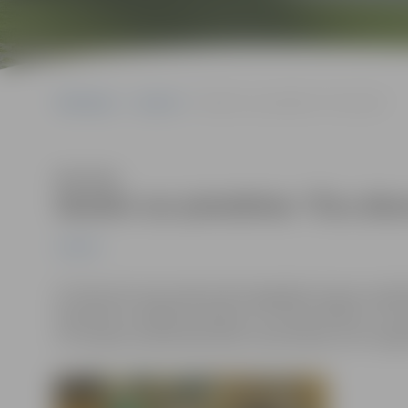
Sākumlapa
Jaunumi
Skolēni var pieteikties “Ēnu dienai”
Klausīties
Skolēni var pieteikties “Ēnu die
Jaunumi
15. februārī visā Latvijā notiks ikgadējais karjeras izg
iepazīties ar dažādu profesiju un nozaru ikdienu, var p
un Latvijas Lauksaimniecības universitātes (LLU) organi