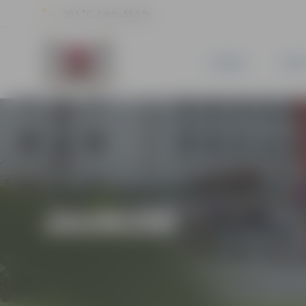
26.1 °C, 2 m/s, 55.3 %
JAUNUMI
PILSĒ
JAUNUMI