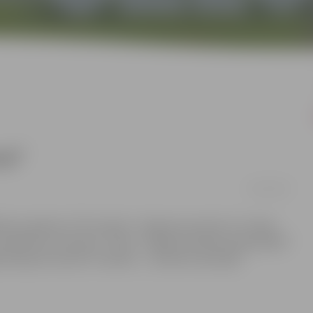
nai”
23/01/2017
lītības pasākums “Ēnu diena”. Jelgavas jaunieši, kuri vēlas
ieteikties arī akcijai ‘’”Ēnas” Jelgavas pilsētas pašvaldībā”
zētajai iniciatīvai “Skolēns – studenta sekotājs”.