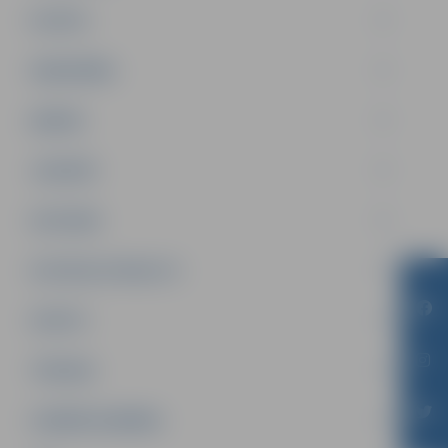
PILSĒTA
SABIEDRĪBA
ĢIMENE
JAUNIEŠI
SATIKSME
SOCIĀLAIS ATBALSTS
SPORTS
TŪRISMS
UZŅĒMĒJDARBĪBA