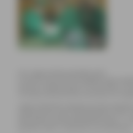
Foto: Jelgavas pilsētas pašvaldības arhīvs
15. februārī visā Latvijā notiks ikgadējais karjeras izg
iepazīties ar dažādu profesiju un nozaru ikdienu, var p
un Latvijas Lauksaimniecības universitātes (LLU) organi
Jelgavas Sabiedrības integrācijas pārvalde sadarbībā 
Young Enterprise Latvija” organizē pasākumu “Ēnas” Jel
klašu skolēni un profesionālo izglītības iestāžu 1. – 4.
speciālistu “ēnām” un iepazīties ar viņu darba ikdienu