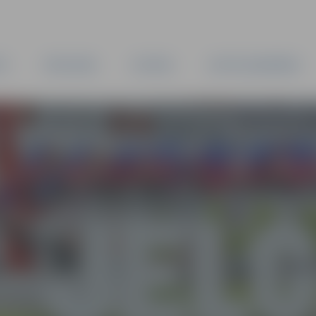
TA
PAŠVALDĪBA
IESTĀDES
KAPITĀLSABIEDRĪBAS