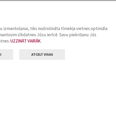
ņu izmantošanai, tiks nodrošināta tīmekļa vietnes optimāla
zmantosim sīkdatnes Jūsu ierīcē. Savu piekrišanu Jūs
atnes.
UZZINĀT VAIRĀK
.
I
ATCELT VISAS
Klientu apkalpošana
ilsētas pašvaldība
Darba laiks
, Jelgava, LV-3001
Pirmdienās
8.00 - 18.00