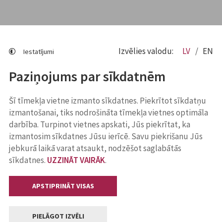
Izvēlies valodu:
LV
EN
Iestatījumi
Paziņojums par sīkdatnēm
Šī tīmekļa vietne izmanto sīkdatnes. Piekrītot sīkdatņu
izmantošanai, tiks nodrošināta tīmekļa vietnes optimāla
darbība. Turpinot vietnes apskati, Jūs piekrītat, ka
izmantosim sīkdatnes Jūsu ierīcē. Savu piekrišanu Jūs
jebkurā laikā varat atsaukt, nodzēšot saglabātās
sīkdatnes.
UZZINĀT VAIRĀK
.
APSTIPRINĀT VISAS
PIELĀGOT IZVĒLI