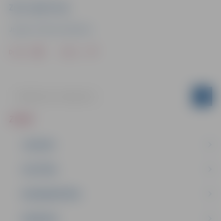
Ziņu sagatavoja
Jelgavas Pilsētas bibliotēka
Drukāt
Dalīties
ZIŅAS
JAUNUMI
IZGLĪTĪBA
NODARBINĀTĪBA
PASĀKUMI