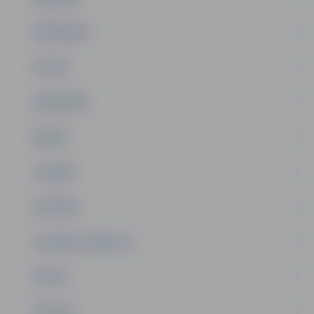
PAŠVALDĪBA
PILSĒTA
SABIEDRĪBA
ĢIMENE
JAUNIEŠI
SATIKSME
SOCIĀLAIS ATBALSTS
SPORTS
TŪRISMS