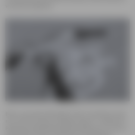
velotiesību iegūšanai.
Bērnu un jauniešu bibliotēkā “Zinītis” apmācības notiks
no 11. līdz 15. martam, nodarbību sākums – pulksten 10.
Pārlielupes bibliotēkā apmācības plānotas no 11. līdz 14.