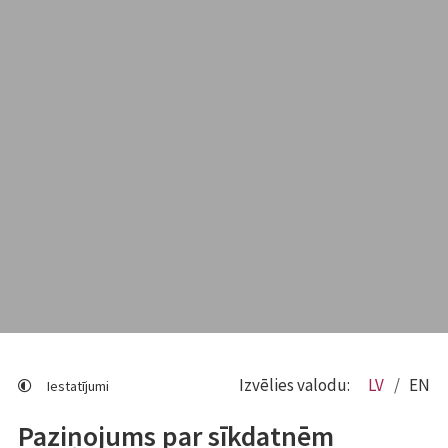
Izvēlies valodu:
LV
EN
Iestatījumi
Paziņojums par sīkdatnēm