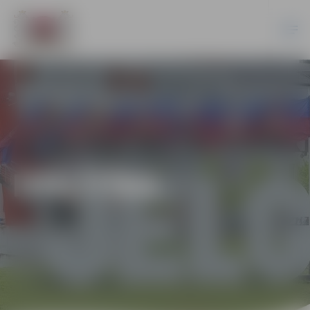
IZGLĪTĪBA