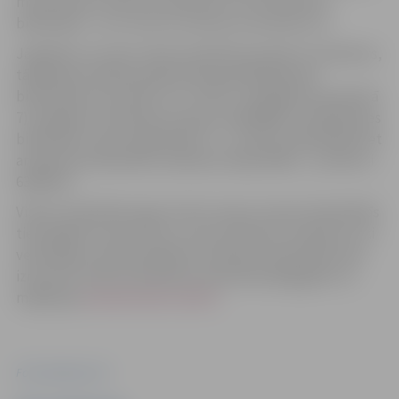
martam katru dienu no pulksten 13, bet Miezītes
bibliotēkā – no 11. līdz 14. martam no pulksten 11.
Jāpiebilst, ka vietu skaits apmācību grupās ir ierobežots,
tādēļ bērna dalība pasākumā iepriekš jāpiesaka
bibliotēkā vai pa tālruni. Ar “Zinīti” (Zemgales prospektā
7) iespējams sazināties pa tālruni 63029093, ar Pārlielupes
bibliotēku (Loka maģistrālē 17) – pa tālruni 63011829, bet
ar Miezītes bibliotēku (Dobeles šosejā 100A) – pa tālruni
63083151.
Vienas nodarbības ilgums līdz vienai stundai. Nodarbībās
tiek apgūtas ceļa zīmes un ceļu satiksmes noteikumi, lai
veiksmīgi un droši piedalītos satiksmē. Apmācībās tiek
izmantoti CSDD metodiskie materiāli pedagogiem un
mājaslapa
www.berniem.csdd.lv
.
Foto: pixabay.com