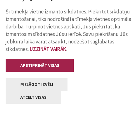
Šī tīmekļa vietne izmanto sīkdatnes. Piekrītot sīkdatņu
izmantošanai, tiks nodrošināta tīmekļa vietnes optimāla
darbība. Turpinot vietnes apskati, Jūs piekrītat, ka
izmantosim sīkdatnes Jūsu ierīcē. Savu piekrišanu Jūs
jebkurā laikā varat atsaukt, nodzēšot saglabātās
sīkdatnes.
UZZINĀT VAIRĀK
.
APSTIPRINĀT VISAS
PIELĀGOT IZVĒLI
ATCELT VISAS