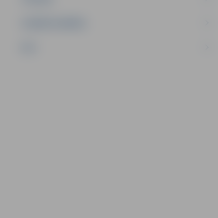
UZŅĒMĒJDARBĪBA
NVO