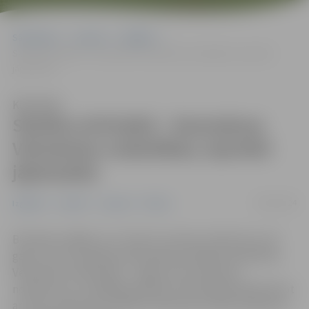
Sākumlapa
Jaunumi
Izglītība
Skolēnu brīvlaikā – bezmaksas Veloskolas nodarbības; iepriekš
jāpiesakās
Klausīties
Skolēnu brīvlaikā – bezmaksas
Veloskolas nodarbības; iepriekš
jāpiesakās
20/02/2024
Izglītība
Jaunieši
Jaunumi
Pilsēta
Brīvlaika nedēļā, no 11. līdz 15. martam, bērniem no 10
gadu vecuma pilsētas bibliotēkas piedāvās piedalīties
Veloskolas nodarbībās – apgūt ceļu satiksmes
noteikumus un pēdējā apmācību dienā bibliotēkā kārtot
arī Ceļu satiksmes drošības direkcijas (CSDD) eksāmenu