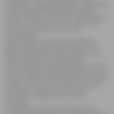
Achievement – Latvija jaunietis darbībā” 5.-9.klašu grupā
aizceļoja Jelgavas Spīdolas skolniecēm Kristiānai
Sālzirnei, Intai Nasirai, Līvai Kenklei un Paulai Buškevicai,
savukārt, 10.-12.klašu grupā 1.vieta – Ritai Kubuliņai,
Sanitai Urbo un Kristapam Seilim no Rīgas
Komercģimnāzijas.
DEAC uzdevumam „Elektroniskās dienasgrāmatas
reklāma internetā” pēc sīvas konkurences 1.vieta arī
Rīgas Komercģimnāzijas aktīvajiem jauniešiem – Ritai
Kubuliņai, Sanitai Ubro un Kristapam Seilim.
Starptautiskā reklāmas profesionāļu konkursa „Golden
Hammer” organizatoru īpašas simpātiju balvas no visiem
konkursa uzdevumiem iesūtītajiem darbiem arī Jolantai
Ludvigai un Kristīnei Puriņai no Limbažu 3.vidusskolas.
Zanei Lapiņai un Kristapam Austeram no Rīgas
3.vidusskolas un Jeļenai Mironovai no Līvānu
2.vidusskolas.
Pēc pasākuma konkursa darbu vērtētāji atzina, ka