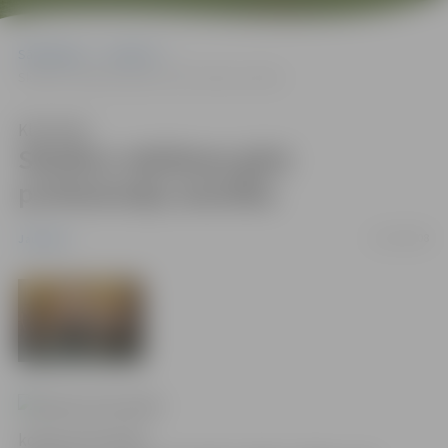
Sākumlapa
Jaunumi
Skolēnu reklāmas gūst profesionāļu atzinību
Klausīties
Skolēnu reklāmas gūst
profesionāļu atzinību
12/04/2008
Jaunumi
konkursa laureāti