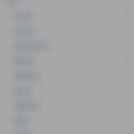
ZIŅAS
JAUNUMI
IZGLĪTĪBA
NODARBINĀTĪBA
PASĀKUMI
PAŠVALDĪBA
PILSĒTA
SABIEDRĪBA
ĢIMENE