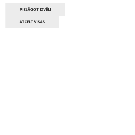
PIELĀGOT IZVĒLI
ATCELT VISAS
Kontakti
Jelgavas valstpilsētas pašvaldība
Lielā iela 11, Jelgava, LV-3001
+371 63005522
pasts@jelgava.lv
Klientu apkalpošana