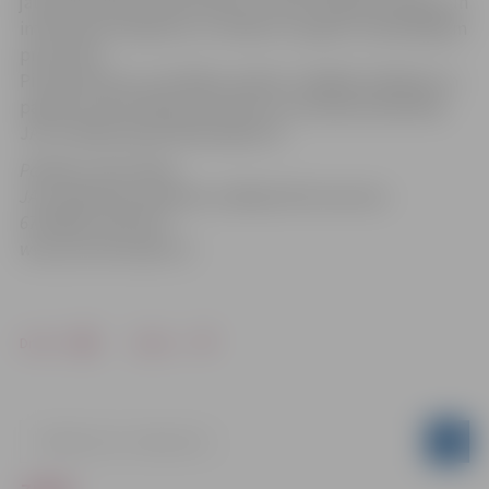
jaunieši patīkami pārsteidza ar savām reklāmas idejām un
interesanto skatījumu uz lietām un apkārt notiekošajiem
procesiem.
Pilns konkursa uzvarētāju saraksts, labākās reklāmas un
papildus informācija par konkursu atrodama biedrības
JAL vortālā www.pirmaismiljons.lv.
Papildus informācija
JAL sabiedrisko attiecību vadītāja Elīna Kuzmina
67339656, 26107337,
www.pirmaismiljons.lv
Drukāt
Dalīties