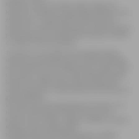
Piektdien, 11.aprīlī, kinoteātrī „Rīga” valdīja „Cita
Holivuda”, un pasākuma zvaigznes bija biedrības Junior
Achievement – Latvija skolēnu reklāmas konkursa
laureāti, kuru veidotās reklāmas guva atzinību šīs jomas
profesionāļu vidū. Uzvarētāju balvas saņēma arī skolēni
no Jelgavas Spīdolas ģimnāzijas.
JAL konkurss „Tava reklāma” jau divpadsmito gadu
skolēniem visā Latvijā ļāva iejusties reklāmas veidotāju
lomās, pārbaudīt savas radošās prasmes, parādīt citiem
savu izdomu un paust savu viedokli. Šajā mācību gadā
skolēni savas reklāmas idejas varēja iesniegt piecās
uzdevumu grupās, un kopumā konkursam tika saņemti
gandrīz 900 darbi.
Uz konkursa laureātu apbalvošanas ceremoniju „Cita
Holivuda” bija ieradušies labāko darbu autori no
Aizputes, Cēsu, Dobeles, Jelgavas, Jēkabpils, Limbažu,
Madonas, Preiļu un Rīgas skolām.
Par labāko ideju vides reklāmai par tēmu „Globālā