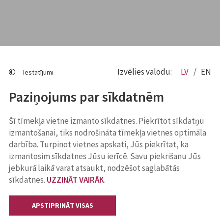
Izvēlies valodu:
LV
EN
Iestatījumi
Paziņojums par sīkdatnēm
Šī tīmekļa vietne izmanto sīkdatnes. Piekrītot sīkdatņu
izmantošanai, tiks nodrošināta tīmekļa vietnes optimāla
darbība. Turpinot vietnes apskati, Jūs piekrītat, ka
izmantosim sīkdatnes Jūsu ierīcē. Savu piekrišanu Jūs
jebkurā laikā varat atsaukt, nodzēšot saglabātās
sīkdatnes.
UZZINĀT VAIRĀK
.
APSTIPRINĀT VISAS