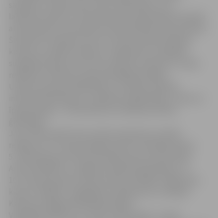
sasilšana” Latvijas valsts meži, SEB bankas, JAL,
laikraksta Diena un ClearChannel Latvija žūrijas komanda
atzina Aizputes vidusskolas skolēna Matīsa Fausta darbu.
Šis darbs arī saņēma vienu no starptautiskā reklāmas
konkursa „Golden Hammer” organizatoru īpašajām
simpātiju balvām, kā arī drīzumā būs redzams uz vides
reklāmas stendiem Latvijas lielākajās pilsētās.
Uzdevumu grupā SEB bankas „Studentu Bankas
informatīvā kampaņa” vispārliecinošākā ideja, 1.vieta un
īpaša prēmija – Līvai Detkovai no Madonas Valsts
ģimnāzijas.
JAL un Microsoft Latvia uzdevuma grupā „Izveido
reklāmu sev!” tika pasniegtas divas uzvarētāju balvas.
5.-9.klašu grupā 1.vieta par pārliecinošu prezentāciju
Austrim Štālam no Jelgavas Spīdolas ģimnāzijas, un
10.-12.klašu grupā 1.vieta par labi izstrādātu mājas lapu
kā savu reklāmu Jevgēņijam Stebakovam un Marijai
Krilovai no Rīgas Klasiskā ģimnāzijas.
Vislabākā reklāma un 1.vieta uzdevumam „Junior