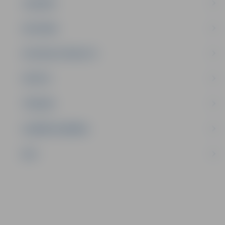
JAUNIEŠI
SATIKSME
SOCIĀLAIS ATBALSTS
SPORTS
TŪRISMS
UZŅĒMĒJDARBĪBA
NVO