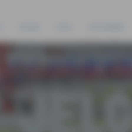
TA
PAŠVALDĪBA
IESTĀDES
KAPITĀLSABIEDRĪBAS