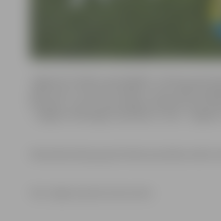
Jelgavas 52. skolēnu spartakiādē 8.–9. klašu grupā fut
apļa turnīru. Uzvarot trīs spēlēs un vienu spēli nospēlēj
komanda. 2. vietu izcīnīja Jelgavas Spīdolas Valsts ģimn
– Jelgavas Tehnoloģiju vidusskolai, 5. vieta – Jelgavas 
Vidusskolas klašu grupai futbola sacensības notiks 6. 
Foto: Jelgavas Sporta servisa centrs