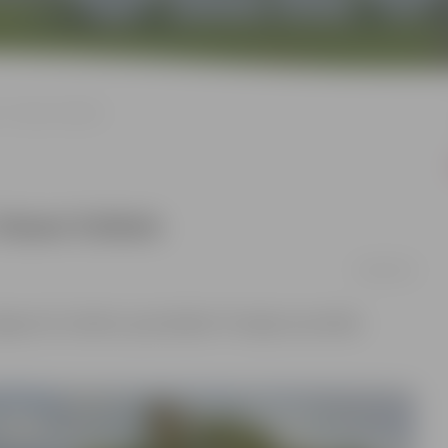
.–9. klases futbols
klases futbols
26/09/2022
lgavas 52. skolēnu spartakiāde. Pirmajās sacensībās