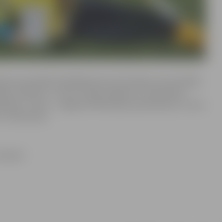
bola sacensībās piedalījās piecas komandas, kas aizvadīja
ot neizšķirti, 1. vietu izcīnīja Jelgavas 4. vidusskolas
āzija, 3. vieta – Jelgavas Pārlielupes pamatskolai, 4. vieta
5. vidusskolai.
oktobrī.