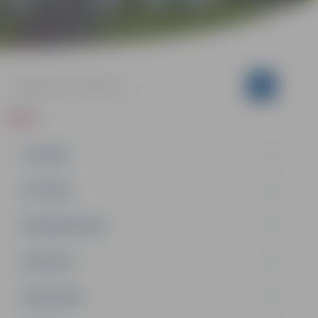
ZIŅAS
JAUNUMI
IZGLĪTĪBA
NODARBINĀTĪBA
PASĀKUMI
PAŠVALDĪBA