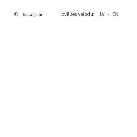
Izvēlies valodu:
LV
EN
Iestatījumi
Lapas karte
Viegli lasīt
Sociālo mediju lietošana
Sīkdatņu izmantošana