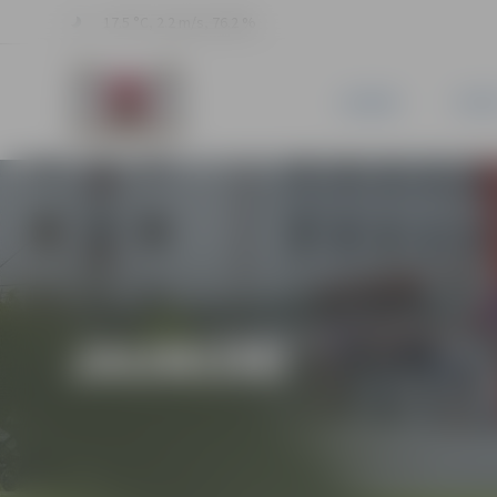
17.5 °C, 2.2 m/s, 76.2 %
JAUNUMI
PILSĒ
JAUNUMI