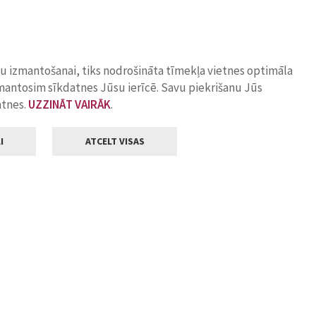
ņu izmantošanai, tiks nodrošināta tīmekļa vietnes optimāla
zmantosim sīkdatnes Jūsu ierīcē. Savu piekrišanu Jūs
atnes.
UZZINĀT VAIRĀK
.
I
ATCELT VISAS
Klientu apkalpošana
ilsētas pašvaldība
Darba laiks
, Jelgava, LV-3001
Pirmdienās
8.00 - 18.00
Otrdienās
8.00 - 17.00
22