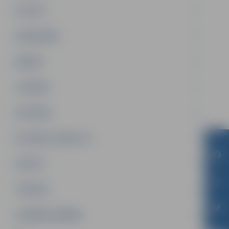
PILSĒTA
SABIEDRĪBA
ĢIMENE
JAUNIEŠI
SATIKSME
SOCIĀLAIS ATBALSTS
SPORTS
TŪRISMS
UZŅĒMĒJDARBĪBA