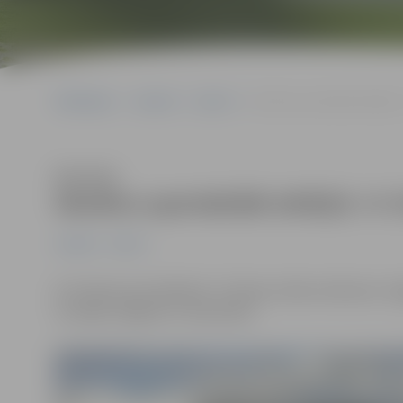
Sākumlapa
Jaunumi
Sports
Skolēnu spartakiādi atklāj 8
Klausīties
Skolēnu spartakiādi atklāj 8.–9. 
Jaunumi
Sports
Ar futbola sacensībām 8.–9. klases zēniem sākusies Je
uzvarēja Jelgavas 4. vidusskola.