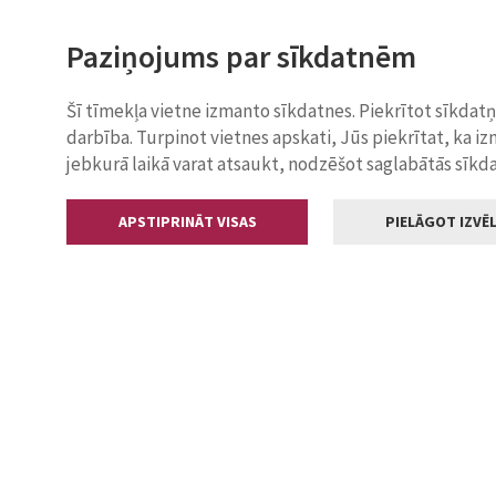
Paziņojums par sīkdatnēm
Šī tīmekļa vietne izmanto sīkdatnes. Piekrītot sīkdat
darbība. Turpinot vietnes apskati, Jūs piekrītat, ka i
jebkurā laikā varat atsaukt, nodzēšot saglabātās sīkd
APSTIPRINĀT VISAS
PIELĀGOT IZVĒL
Kontakti
Jelgavas valstp
Lielā iela 11
+371 630055