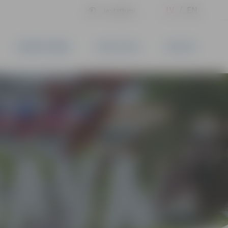
LV
EN
Iestatījumi
UZŅĒMĒJDARBĪBA
PAKALPOJUMI
KONTAKTI