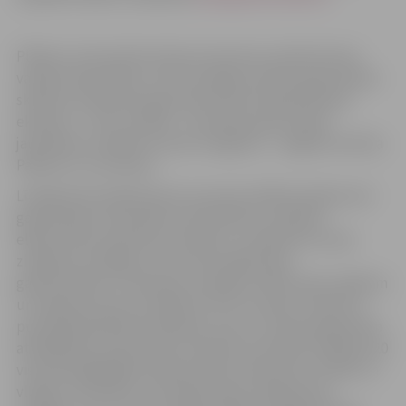
Plānots, ka šoruden konkursa ietvaros noritēs divreiz
vairāk meistarklašu, kurās veselīgu maltīšu gatavošanai
skolēnus iedvesmos gan pazīstamo ēst gatavošanas
ekspertu –
Rimi Gardēžu –
komanda, gan Latvijas
jauniešiem zināmās
Youtube
zvaigznes – vlogeres Evelīna
Pārkere un Laurlaacis.
Līdzīgi kā pirmajā konkursa sezonā, dalībai skolēnu ēst
gatavošanas sacensībā var pieteikties, aizpildot
elektronisku pieteikuma anketu un apliecinot savas
zināšanas veselīga uztura testā mājas lapā
gardezuklase.lv. Gatavojot veselīgu maltīti pašu spēkiem
un radošo procesu iemūžinot foto vai video, konkursa
pusfinālā piedalīsies 40 klases, kas uz testa jautājumiem
atbildējušas visprecīzāk. Savukārt sacensību finālā pie 20
vismeistarīgākajām klasēm dosies divas
Rimi Gardēžu
un
vlogeru komandas, kas dalīsies gan zināšanās par