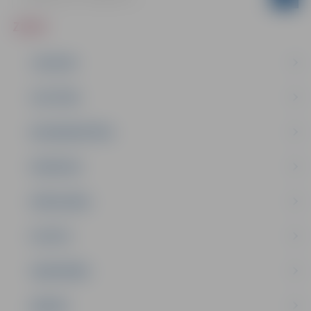
ZIŅAS
JAUNUMI
IZGLĪTĪBA
NODARBINĀTĪBA
PASĀKUMI
PAŠVALDĪBA
PILSĒTA
SABIEDRĪBA
ĢIMENE