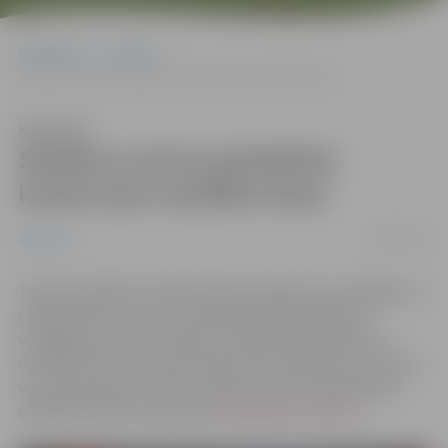
Sākumlapa
Jaunumi
Skolēnus aicina pieteikties konkursam Gardēžu klase
Klausīties
Skolēnus aicina pieteikties
konkursam Gardēžu klase
20/09/2017
Jaunumi
Turpinot izglītot Latvijas skolu jauniešus par veselīgu un
sabalansētu uzturu un motivējot ikdienā gatavot
veselīgas maltītes, skolēni var pieteikties konkursa
Gardēžu klase
2. sezonai. Konkursā var pieteikt savu klasi
vecuma posmā no 5. līdz 9. klasei, līdz 25. septembrim
aizpildot anketu tiešsaistē
www.gardezuklase.lv
.