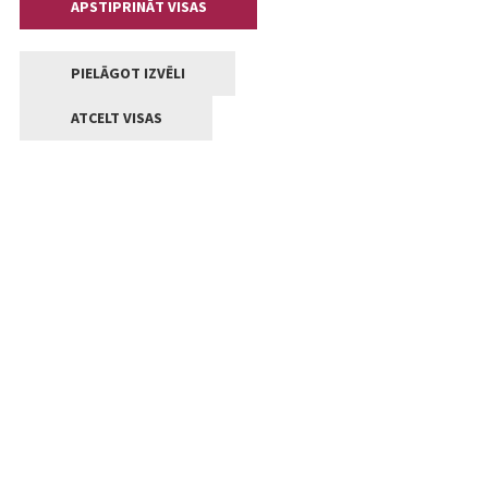
APSTIPRINĀT VISAS
PIELĀGOT IZVĒLI
ATCELT VISAS
Kontakti
Jelgavas valstpilsētas pašvaldība
Lielā iela 11, Jelgava, LV-3001
+371 63005522
pasts@jelgava.lv