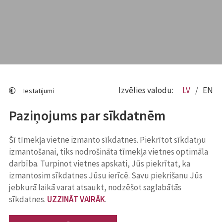
Izvēlies valodu:
LV
EN
Iestatījumi
Paziņojums par sīkdatnēm
Šī tīmekļa vietne izmanto sīkdatnes. Piekrītot sīkdatņu
izmantošanai, tiks nodrošināta tīmekļa vietnes optimāla
darbība. Turpinot vietnes apskati, Jūs piekrītat, ka
izmantosim sīkdatnes Jūsu ierīcē. Savu piekrišanu Jūs
jebkurā laikā varat atsaukt, nodzēšot saglabātās
sīkdatnes.
UZZINĀT VAIRĀK
.