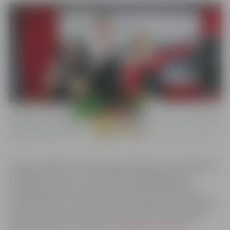
Turpinot izglītot Latvijas skolu jauniešus par veselīgu un
sabalansētu uzturu un motivējot ikdienā gatavot
veselīgas maltītes, skolēni var pieteikties konkursa
Gardēžu klase
2. sezonai. Konkursā var pieteikt savu klasi
vecuma posmā no 5. līdz 9. klasei, līdz 25. septembrim
aizpildot anketu tiešsaistē
www.gardezuklase.lv
.