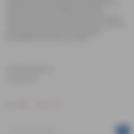
veselīgu uzturu, gan veselīgu maltīšu pagatavošanas
noslēpumos. Konkursa noslēgumā, decembrī,
superfinālā tiksies un par
Gardēžu klase
titulu virtuvē
cīnīsies tās divas klases, kas savas prasmes un mīlestību
pret pašu gatavotu ēdienu būs visprasmīgāk
apliecinājušas abām žūrijas komandām.
Informācija sagatavota
“Gardēžu klase”
Drukāt
Dalīties