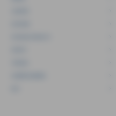
JAUNIEŠI
SATIKSME
SOCIĀLAIS ATBALSTS
SPORTS
TŪRISMS
UZŅĒMĒJDARBĪBA
NVO