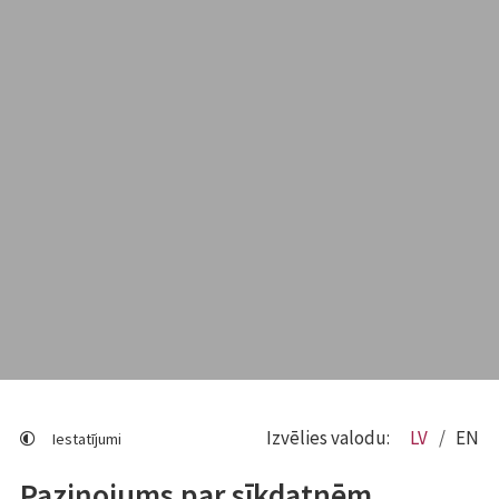
Izvēlies valodu:
LV
EN
Iestatījumi
Paziņojums par sīkdatnēm