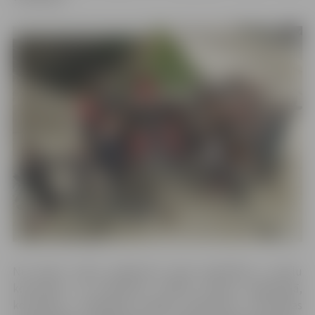
No katras valsts pasākumā varēs piedalīties 4 skolu
komandas. Lai pieteiktos dalībai Vasaras akadēmijā,
komandai ir jāaizpilda kopīgs pieteikums. Komandas