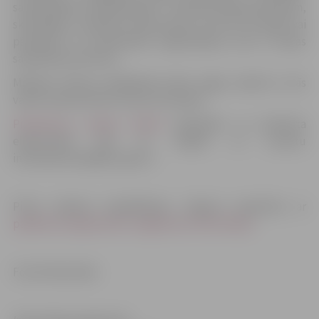
sastāvā jābūt 3 dalībniekiem – administrācijas pārstāvim,
skolotājam, skolēnam (ieteicamais vecums 16+ gadi) vai
pārstāvim no nevalstiskās organizācijas, kura ir skolas
sadarbības partneris.
Mācības Vasaras akadēmijā notiks angļu valodā un tās
vadīs starptautiska treneru komanda.
Pieteikuma anketa [DOC]
jāaizpilda un jānosūta
elektroniski līdz 21. maijam uz e-pastu
inta.baranovska@visc.gov.lv.
Pirms anketas aizpildīšanas, lūgums iepazīties ar
pasākuma organizatoru sagatavoto informāciju
.
Foto:Publicitāte