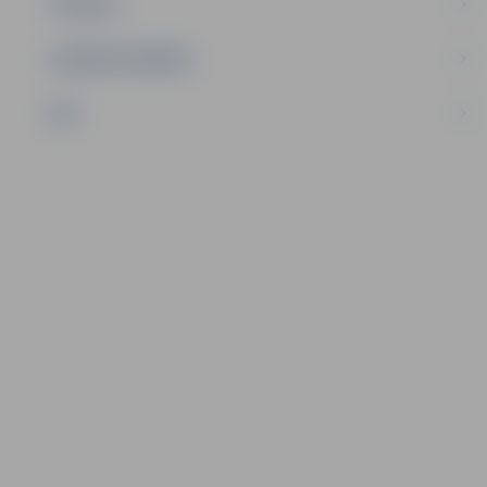
TŪRISMS
UZŅĒMĒJDARBĪBA
NVO