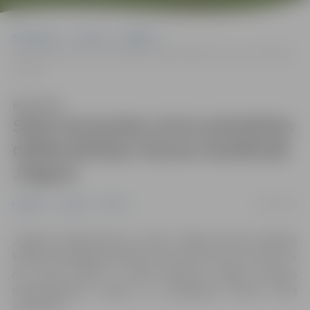
Sākumlapa
Jaunumi
Izglītība
Skolu komandas aicina pieteikties dalībai Baltijas Vasaras akadēmijā
Jelgavā
Klausīties
Skolu komandas aicina pieteikties
dalībai Baltijas Vasaras akadēmijā
Jelgavā
10/05/2017
Izglītība
Jaunumi
Pilsēta
Jelgavas Tehnikumā no 2. līdz 7. jūlijam notiks 3. Baltijas
Vasaras akadēmija
Building Safe and Inclusive Schools for
All
, kuras mērķis ir, kopā mācoties, apgūt prasmes
demokrātiskas, drošas un iekļaujošas skolas vides
veidošanā.