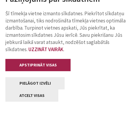
Šī tīmekļa vietne izmanto sīkdatnes. Piekrītot sīkdatņu
izmantošanai, tiks nodrošināta tīmekļa vietnes optimāla
darbība. Turpinot vietnes apskati, Jūs piekrītat, ka
izmantosim sīkdatnes Jūsu ierīcē. Savu piekrišanu Jūs
jebkurā laikā varat atsaukt, nodzēšot saglabātās
sīkdatnes.
UZZINĀT VAIRĀK
.
APSTIPRINĀT VISAS
PIELĀGOT IZVĒLI
ATCELT VISAS