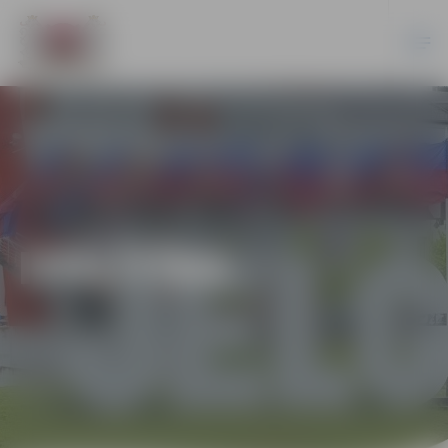
IZGLĪTĪBA