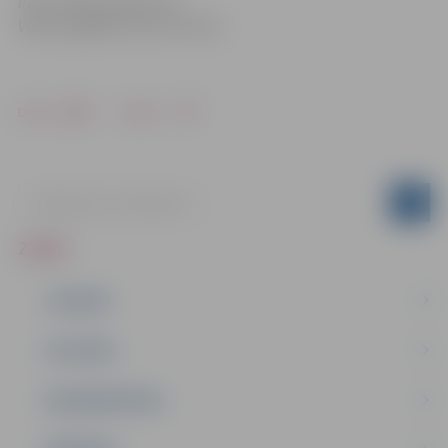
Informācija sagatavota
Valsts izglītības satura centrā
Drukāt
Dalīties
ZIŅAS
JAUNUMI
IZGLĪTĪBA
NODARBINĀTĪBA