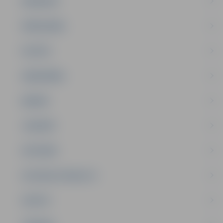
PASĀKUMI
PAŠVALDĪBA
PILSĒTA
SABIEDRĪBA
ĢIMENE
JAUNIEŠI
SATIKSME
SOCIĀLAIS ATBALSTS
SPORTS