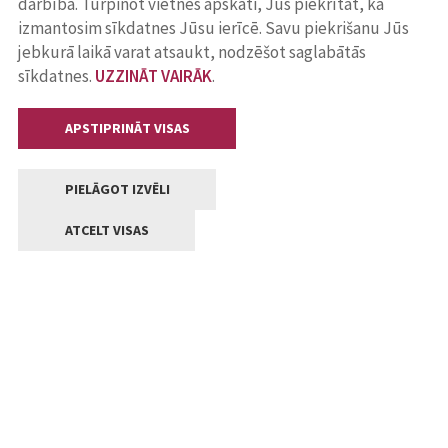
darbība. Turpinot vietnes apskati, Jūs piekrītat, ka
izmantosim sīkdatnes Jūsu ierīcē. Savu piekrišanu Jūs
jebkurā laikā varat atsaukt, nodzēšot saglabātās
sīkdatnes.
UZZINĀT VAIRĀK
.
APSTIPRINĀT VISAS
PIELĀGOT IZVĒLI
ATCELT VISAS
Kontakti