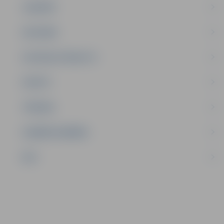
JAUNIEŠI
SATIKSME
SOCIĀLAIS ATBALSTS
SPORTS
TŪRISMS
UZŅĒMĒJDARBĪBA
NVO