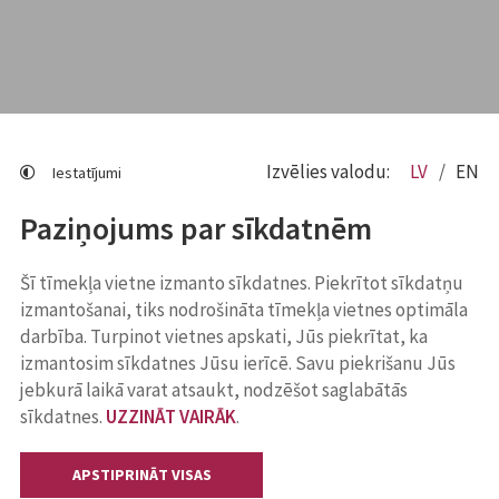
Izvēlies valodu:
LV
EN
Iestatījumi
Paziņojums par sīkdatnēm
Šī tīmekļa vietne izmanto sīkdatnes. Piekrītot sīkdatņu
izmantošanai, tiks nodrošināta tīmekļa vietnes optimāla
darbība. Turpinot vietnes apskati, Jūs piekrītat, ka
izmantosim sīkdatnes Jūsu ierīcē. Savu piekrišanu Jūs
jebkurā laikā varat atsaukt, nodzēšot saglabātās
sīkdatnes.
UZZINĀT VAIRĀK
.
APSTIPRINĀT VISAS