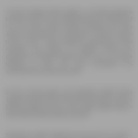
“Lai būtu lielāka izvēles iespēja, uz izturības pārbaudi
aicinām ne tikai tos, kuri iesūtīja pieteikumu. Gaidīsim arī
tos, kuri vēlas startēt pilsētas komandā, bet kādu
iemeslu dēļ pieteikumu neiesniedza,” informē “Sporta
servisa centra” sporta pasākumu organizatore Aļona
Fomenko. Viņa skaidro, ka skrējēju izturība tiks
pārbaudīta, izmantojot Kūpera testu, kas ir 12 minūšu
skrējiens uz laiku. Pēc testa rezultātiem tiks
nokomplektēts komandas sastāvs.
Šis būs ceturtais gads, kad skriešanas seriālā startēs
Jelgavas komanda. Pērn tikai nedaudz pietrūka, lai mūsu
pilsētas skrējēji izcīnītu 6. vietu, tāpēc šogad mērķis ir
kopvērtējumā iekļūt labāko sešiniekā.
Skriešanas seriālam šogad būs astoņi posmi: 11. aprīlī –