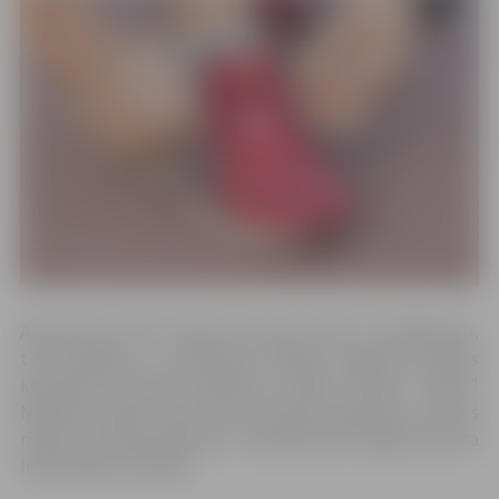
Atsaucoties JPPI “Sporta servisa centrs” aicinājumam,
tika iesniegti 15 pieteikumi dalībai Jelgavas pilsētas
komandā šā gada skriešanas seriālā “Skrien Latvija”.
Nākamā atlases kārta būs izturības pārbaude, kas tiks
rīkota 21. martā pulksten 12 stadionā pie Jelgavas sporta
halles Mātera ielā 44a.