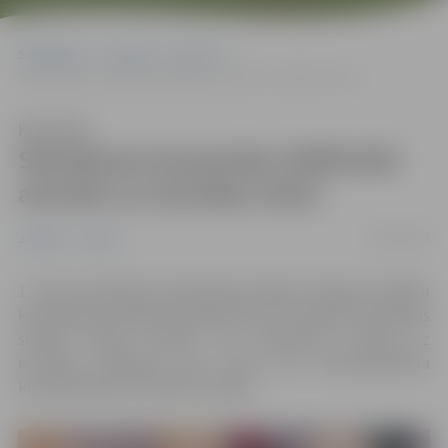
Sākumlapa
Jaunumi
Sports
Skriešanas komandas dalībnieki aicināti uz izturības testu
Klausīties
Skriešanas komandas dalībnieki
aicināti uz izturības testu
04/03/2020
Jaunumi
Sports
1. martā noslēdzās pieteikšanās dalībai Jelgavas skrējēju
komandā, kas šogad pārstāvēs mūsu komandu skriešanas
seriālā “Skrien Latvija”. Visi interesenti aicināti uz
izturības pārbaudi, pēc kuras tiks nokomplektēta
komanda desmit cilvēku sastāvā.