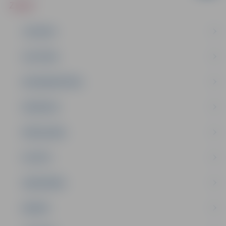
ZIŅAS
JAUNUMI
IZGLĪTĪBA
NODARBINĀTĪBA
PASĀKUMI
PAŠVALDĪBA
PILSĒTA
SABIEDRĪBA
ĢIMENE