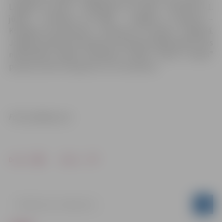
Liepājā, 25. aprīlī – Daugavpilī, 30. maijā – Rēzeknē, 21.
jūnijā – Ventspilī, 25. jūlijā – Jelgavā, 8. augustā –
Kuldīgā, 20. septembrī – Valmierā, 17. oktobrī – Siguldā.
Jelgavas pilsētas skriešanas komandas dalībniekiem tiks
nodrošināta dalība skriešanas seriāla “Skrien Latvija”
posmos, kā arī transports uz un no posma.
Foto: pixabay.com
Drukāt
Dalīties