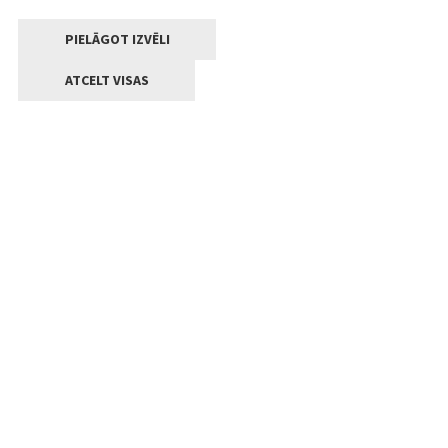
PIELĀGOT IZVĒLI
ATCELT VISAS
Kontakti
Jelgavas valstpilsētas pašvaldība
Lielā iela 11, Jelgava, LV-3001
+371 63005522
pasts@jelgava.lv