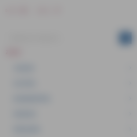
Drukāt
Dalīties
ZIŅAS
JAUNUMI
IZGLĪTĪBA
NODARBINĀTĪBA
PASĀKUMI
PAŠVALDĪBA