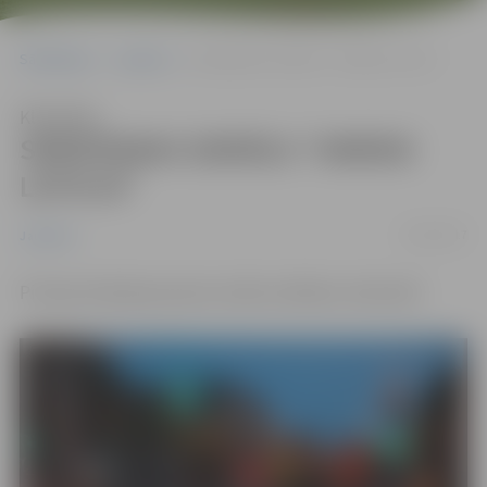
Sākumlapa
Jaunumi
SKRIEŠANAS SERIĀLS “SKRIEN LATVIJA”
Klausīties
SKRIEŠANAS SERIĀLS “SKRIEN
LATVIJA”
21/03/2017
Jaunumi
Pirmais skriešanas posms notiks svētdien, 26.martā!