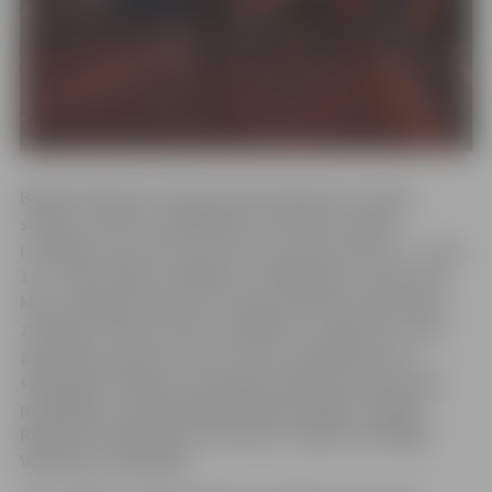
Bigbank Skrien Latvija jaunā skriešanas seriāla
sezona ir klāt un dalībnieki aicināti jau tagad
izvēlēties par labu maratona, pusmaratona, 5 – 7km,
10 – 12km, Bērnu skrējiena vai Nūjošanas distancei.
Marta sākumā deviņas Latvijas pilsētas apvienojās
zibakcijā “Mans pirmais skrējiens”, apliecinot savu
gatavību jaunās sezonas cīņai, panākumiem un
spēcīgiem finišiem. Pirmajā visltavijas koptreniņā
piedalījās vairāk kā 800 dalībnieku Rīgā, Liepājā,
Rēzeknē, Daugavpilī, Ventspilī, Jelgavā, Kuldīgā,
Valmierā un Siguldā.