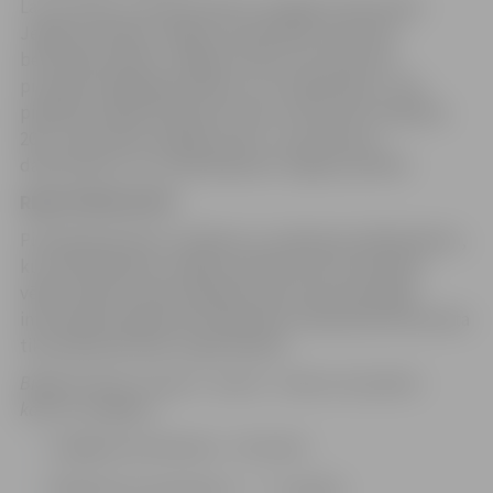
Lai veicinātu un popularizētu veselīgu dzīvesveidu
Jelgavas pilsētā, Jelgavas pašvaldība nodrošina
bezmaksas dalību Jelgavas nakts pusmaratonā
pirmajiem 500 jelgavniekiem, kuri reģistrēsies. Tiek
piešķirtas 200 bezmaksas kvotas Tautas 5km skrējienā,
200 – Nike 10km skrējienā, 100 – pusmaratona
dalībniekiem, kuri deklarējušies Jelgavas pilsētā.
REĢISTRĒJIES ŠEIT
Pieteikšanās bērnu skrējiena un nūjošanas dalībniekiem,
kuri deklarējušies Jelgavas pilsētā, tiks izsludināta
vēlāk, tāpēc aicinām regulāri sekot līdzi aktuālajai
informācijai. Reģistrēto dalībnieku deklarētā dzīvesvieta
tiks pārbaudīta pēc reģistrēšanās.
Bigbank Skrien Latvija 7. sezona – datumi, kas jāzina
katram skrējējam:
Liepājas pusmaratons – 26. marts
Rēzeknes pusmaratons – 7. – 8. aprīlis