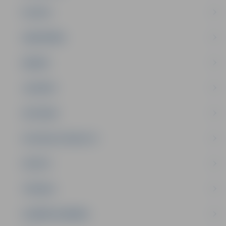
PILSĒTA
SABIEDRĪBA
ĢIMENE
JAUNIEŠI
SATIKSME
SOCIĀLAIS ATBALSTS
SPORTS
TŪRISMS
UZŅĒMĒJDARBĪBA