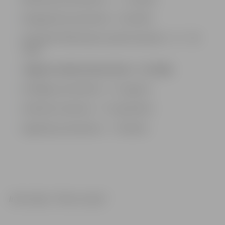
Daugavpils pusmaratons – 30. aprīlis
Ventspils Piedzīvojumu parka maratons – 17. – 18.
jūnijs
Jelgavas nakts pusmaratons – 22. jūlijs
Kuldīgas pusmaratons – 12. augusts
Valmieras maratons – 17. septembris
Siguldas pusmaratons – 7. oktobris
Informācija: “Skrien Latvija”