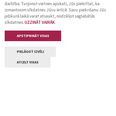
darbība. Turpinot vietnes apskati, Jūs piekrītat, ka
izmantosim sīkdatnes Jūsu ierīcē. Savu piekrišanu Jūs
jebkurā laikā varat atsaukt, nodzēšot saglabātās
sīkdatnes.
UZZINĀT VAIRĀK
.
APSTIPRINĀT VISAS
PIELĀGOT IZVĒLI
ATCELT VISAS
Kontakti