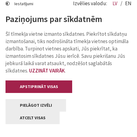
Izvēlies valodu:
LV
EN
Iestatījumi
Paziņojums par sīkdatnēm
Šī tīmekļa vietne izmanto sīkdatnes. Piekrītot sīkdatņu
izmantošanai, tiks nodrošināta tīmekļa vietnes optimāla
darbība. Turpinot vietnes apskati, Jūs piekrītat, ka
izmantosim sīkdatnes Jūsu ierīcē. Savu piekrišanu Jūs
jebkurā laikā varat atsaukt, nodzēšot saglabātās
sīkdatnes.
UZZINĀT VAIRĀK
.
APSTIPRINĀT VISAS
PIELĀGOT IZVĒLI
ATCELT VISAS