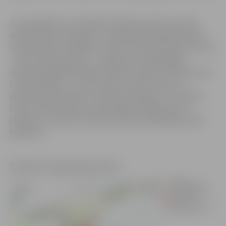
Jau rakstījām, ka ir sākušies darbi pie valsts nozīmes
arhitektūras pieminekļa – koka ēkas Vecpilsētas ielā 2 –
restaurācijas un pārbūves, kā arī saistītās infrastruktūras
– ēkas Jāņa Asara ielā 1 – pārbūves un apkārtējās
teritorijas labiekārtošanas. Šajā vietā tiks izveidots jauns
tūrisma objekts – Dzīvesziņas un arodu sēta, kur
atradīsies keramikas un aušanas darbnīcas, un Saimes
istaba. Tajā interesenti varēs apgūt dažādu amatu
prasmes un notiks ar latviešu tautas tradīcijām saistīti
pasākumi.
Satiksmes organizācijas shēma