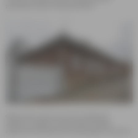
pašvaldības iestāde “Pilsētsaimniecība”.
Gājēji aicināti izmantot ietves ielu pretējā pusē.
Jāpiebilst, ka gājēju kustība būvdarbu laikā gar
objektiem būs ierobežota līdz nākamā gada 1. februārim.