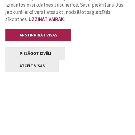
izmantosim sīkdatnes Jūsu ierīcē. Savu piekrišanu Jūs
jebkurā laikā varat atsaukt, nodzēšot saglabātās
sīkdatnes.
UZZINĀT VAIRĀK
.
APSTIPRINĀT VISAS
PIELĀGOT IZVĒLI
ATCELT VISAS
Kontakti
Jelgavas valstpilsētas pašvaldība