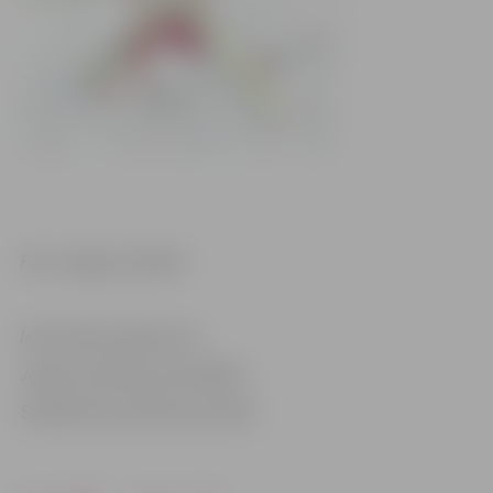
Foto: Jelgavas pilsēta
Informācija sagatavota
Jelgavas pilsētas pašvaldības
Sabiedrisko attiecību pārvaldē