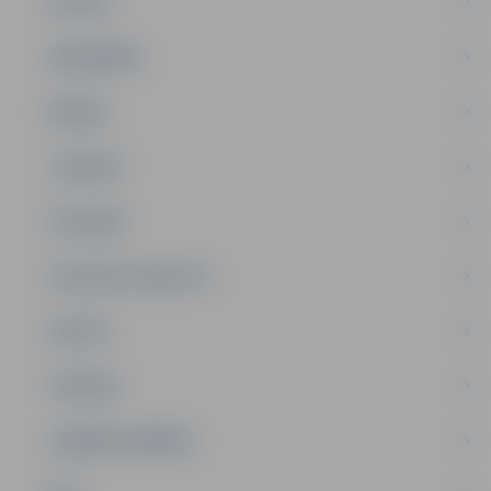
PILSĒTA
SABIEDRĪBA
ĢIMENE
JAUNIEŠI
SATIKSME
SOCIĀLAIS ATBALSTS
SPORTS
TŪRISMS
UZŅĒMĒJDARBĪBA