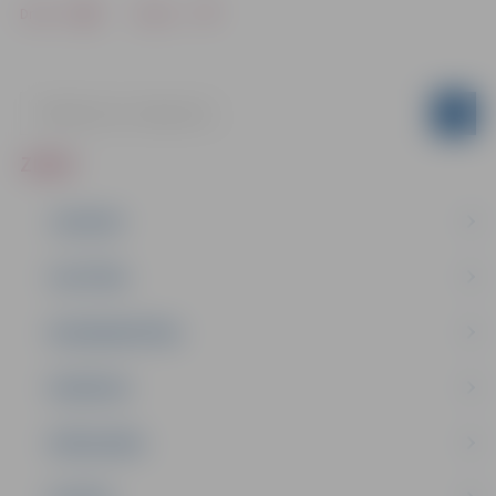
Drukāt
Dalīties
ZIŅAS
JAUNUMI
IZGLĪTĪBA
NODARBINĀTĪBA
PASĀKUMI
PAŠVALDĪBA