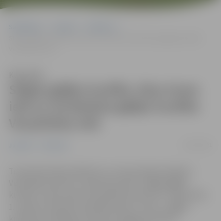
Sākumlapa
Jaunumi
Satiksme
Slēgta gājēju kustība Jāņa Asara ielā un ierobežota gājēju kustība
Vecpilsētas ielā
Klausīties
Slēgta gājēju kustība Jāņa Asara
ielā un ierobežota gājēju kustība
Vecpilsētas ielā
17/03/2021
Jaunumi
Satiksme
Turpinoties ēkas pārbūves un restaurācijas darbiem
Vecpilsētas ielā 2 un Jāņa Asara ielā 1, slēgta gājēju
kustība J.Asara ielā no Vecpilsētas ielas līdz J.Asara ielas
1. namam, bet gar Vecpilsētas ielas 2. namu – gājēju
kustība ir ierobežota, informē Jelgavas pilsētas