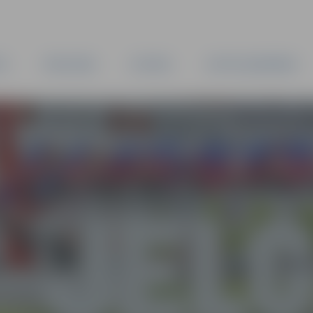
TA
PAŠVALDĪBA
IESTĀDES
KAPITĀLSABIEDRĪBAS