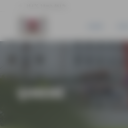
18.4 °C, 3.9 m/s, 64.1 %
JAUNUMI
PILSĒ
ĢIMENE