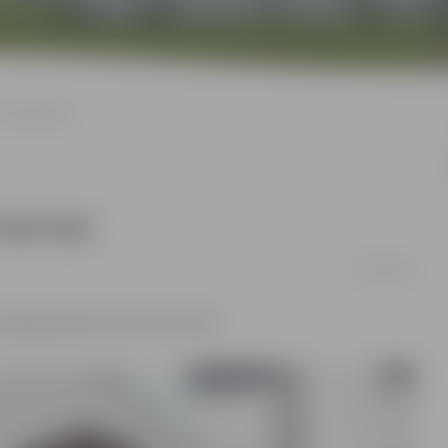
tolaringoloģe
ingoloģe
29/03/2023
aringoloģe Beatrise Rozenfelde.