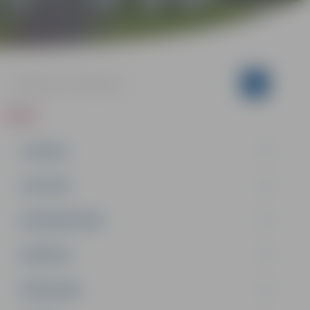
ZIŅAS
JAUNUMI
IZGLĪTĪBA
NODARBINĀTĪBA
PASĀKUMI
PAŠVALDĪBA