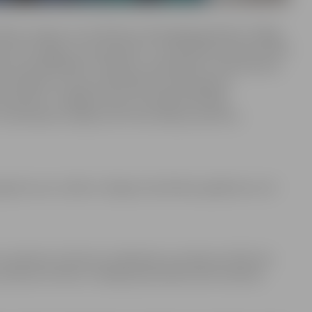
ltāti un ieguvusi sertificēta otolaringologa diplomu Rīgas
ā. Ārste apguvusi praktiskās un teorētiskās iemaņas darbā
ārste papildinājusi zināšanas, apmeklējot starptautiskus
ilnveidojot arī savas praktiskās iemaņas deguna
priekš ir strādājusi Paula Stradiņa Klīniskajā
 Uzņemšanas nodaļā, kā arī konsultējot pacientus
ugušos ausu, kakla un deguna saslimšanu gadījumos, kā
 pulksten 11 līdz 16, trešdienās no pulksten 10 līdz 16,
pulksten 10 līdz 12. Maijā pieņemšanas laiki mainīsies.