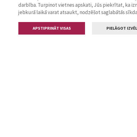
darbība. Turpinot vietnes apskati, Jūs piekrītat, ka i
jebkurā laikā varat atsaukt, nodzēšot saglabātās sīkd
APSTIPRINĀT VISAS
PIELĀGOT IZVĒL
Kontakti
Jelgavas valstp
Lielā iela 11
+371 630055
pasts@jelga