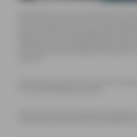
Viņa absolvējusi Latvijas Universitātes Medicīnas faku
Stradiņa universitātes rezidentūras studiju programm
gan ar pieaugušajiem pacientiem, gan bērniem. Tāpat 
kongresus un kursus otolaringoloģijas specialitātē, p
blakusdobumu endoskopiskajā ķiruģijā. B.Rozenfelde ie
universitātes slimnīcā, konsultējot akūtos pacientus
ambulatori.
Ārste slimnīcā konsultēs visu vecumu bērnus un piea
arī veiks otolaringoloģiskās operācijas.
Plānots, ka aprīlī ārste slimnīcā pieņems pirmdienās no
ceturtdienās no pulksten 10 līdz 12 un piektdienās no 