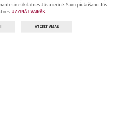
zmantosim sīkdatnes Jūsu ierīcē. Savu piekrišanu Jūs
atnes.
UZZINĀT VAIRĀK
.
I
ATCELT VISAS
Klientu apkalpošana
ilsētas pašvaldība
Darba laiks
, Jelgava, LV-3001
Pirmdienās
8.00 - 18.00
Otrdienās
8.00 - 17.00
22
Trešdienās
8.00 - 17.00
va.lv
Ceturtdienās
8.00 - 17.00
Piektdienās
8.00 - 14.30