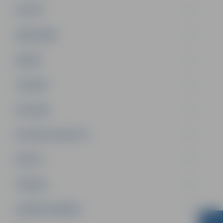
PILSĒTA
SABIEDRĪBA
ĢIMENE
JAUNIEŠI
SATIKSME
SOCIĀLAIS ATBALSTS
SPORTS
TŪRISMS
UZŅĒMĒJDARBĪBA