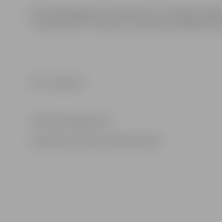
Pie otolaringologa var pieteikties, SIA “Jelgavas pilsē
“E-pieteikums” vai zvanot uz Ambulatoro reģistratūru 
Foto: Jelgava.lv
Informācija sagatavota
Sabiedrisko attiecību departamentā