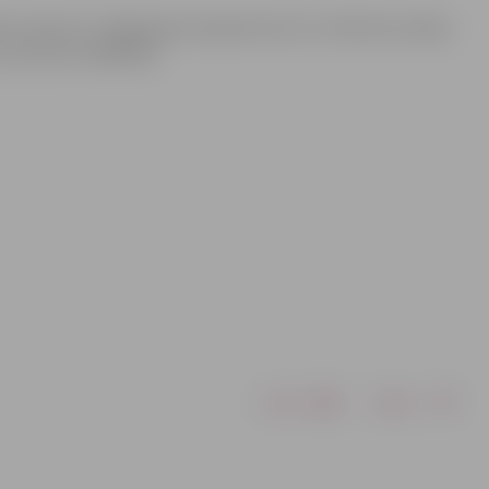
tas slimnīca” mājaslapā www.jpslimnica.lv izvēloties sadaļu
pa tālruni 63030364.
Drukāt
Dalīties