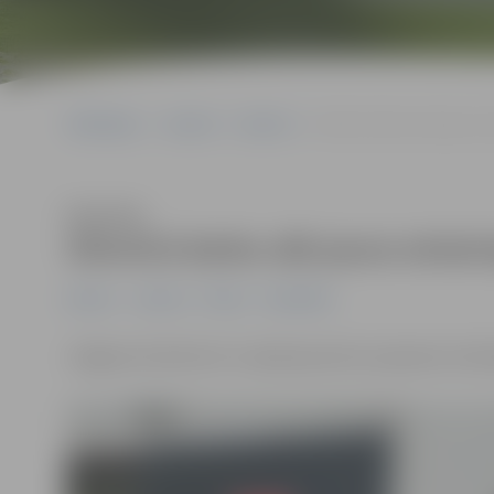
Sākumlapa
Jaunumi
Ģimene
Slimnīcā darbu sāk jauna o
Klausīties
Slimnīcā darbu sāk jauna otolar
Ģimene
Jaunumi
Pilsēta
Sabiedrība
Jelgavas slimnīcā no 3. aprīļa pacientus pieņems otol