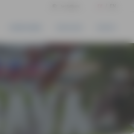
LV
EN
Iestatījumi
UZŅĒMĒJDARBĪBA
PAKALPOJUMI
KONTAKTI